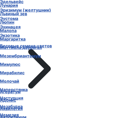
Эдельвейс
Лунария
Эризимум (желтушник)
Львиный зев
Эустома
Люпин
Эхинацея
Малопа
Экзотика
Маргаритка
Весовые семена цветов
Маттиола двурогая
Мезембриантемум
Мимулюс
Мирабилис
Молочай
Наперстянка
Агератум
Настурция
Адонис
Незабудка
Аквилегия
Немезия
Акроклинум