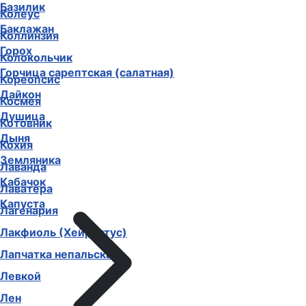
Базилик
Колеус
Баклажан
Коллинзия
Горох
Колокольчик
Горчица сарептская (салатная)
Кореопсис
Дайкон
Космея
Душица
Котовник
Дыня
Кохия
Земляника
Лаванда
Кабачок
Лаватера
Капуста
Лагенария
Лакфиоль (Хейрантус)
Лапчатка непальская
Левкой
Лен