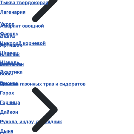
Тыква твердокорая
Лагенария
Укроп
Амарант овощной
Фасоль
Арбуз
Цикорий корневой
Артишок
Шпинат
Базилик
Щавель
Баклажан
Экзотика
Бобы
Брюква
Семена газонных трав и сидератов
Горох
Горчица
Дайкон
Рукола, индау, двурядник
Дыня