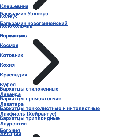
Клещевина
Бальзамин Уоллера
Колеус
Бальзамин новогвинейский
Колокольчик
Бархатцы
Кореопсис
Космея
Котовник
Кохия
Краспедия
Куфея
Бархатцы отклоненные
Лаванда
Бархатцы прямостоячие
Лаватера
Бархатцы тонколистные и нителистные
Лакфиоль (Хейрантус)
Бархатцы триплоидные
Лаурентия
Бегония
Линария