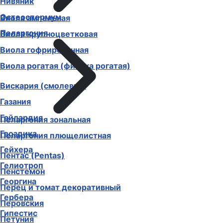
Нивяник
Остеоспермум
Виола ампельная
Пеларгония
Виола крупноцветковая
Виола гофрированная
Виола рогатая (фиалка рогатая)
Вискария (смолевка)
Газания
Гайлардия
Пеларгония зональная
Гвоздика
Пеларгония плющелистная
Гейхера
Пентас (Pentas)
Гелиотроп
Пенстемон
Георгина
Перец и томат декоративный
Гербера
Перовския
Гипестис
Петуния