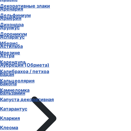
Декоративные злаки
Аренария
Дельфиниум
Армерия
Дихондра
Арункус
Дороникум
Аспарагус
Иберис
Астильба
Ирезине
Астра
Календула
Аубреция (Обриета)
Калибрахоа / петхоа
Бадан
Кальцеолярия
Бакопа
Камнеломка
Бальзамин
Капуста декоративная
Катарантус
Кларкия
Клеома