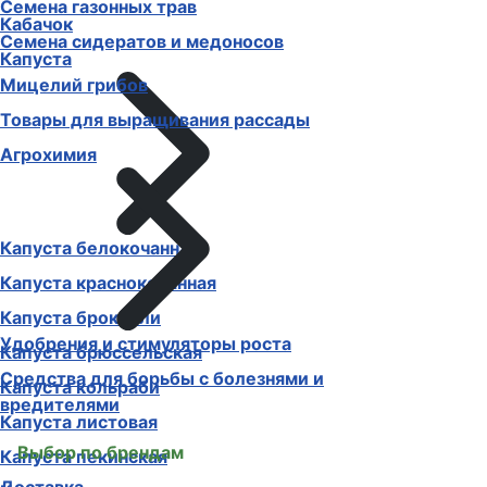
Семена газонных трав
Кабачок
Семена сидератов и медоносов
Капуста
Мицелий грибов
Товары для выращивания рассады
Агрохимия
Капуста белокочанная
Капуста краснокочанная
Капуста брокколи
Удобрения и стимуляторы роста
Капуста брюссельская
Средства для борьбы с болезнями и
Капуста кольраби
вредителями
Капуста листовая
Выбор по брендам
Капуста пекинская