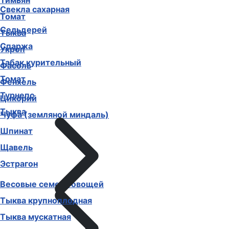
Тимьян
Свекла сахарная
Томат
Сельдерей
Тыква
Спаржа
Укроп
Табак курительный
Фасоль
Томат
Фенхель
Турнепс
Цикорий
Тыква
Чуфа (земляной миндаль)
Шпинат
Щавель
Эстрагон
Весовые семена овощей
Тыква крупноплодная
Тыква мускатная