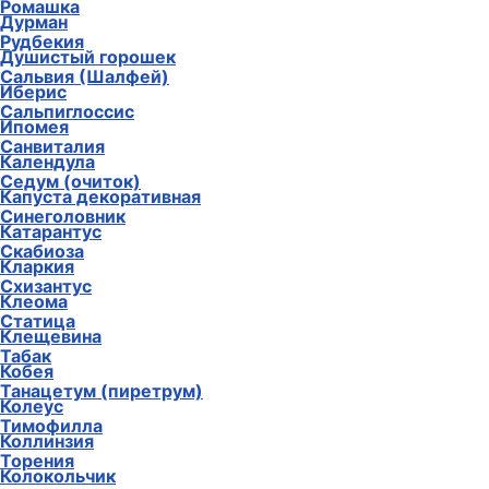
Ромашка
Дурман
Рудбекия
Душистый горошек
Сальвия (Шалфей)
Иберис
Сальпиглоссис
Ипомея
Санвиталия
Календула
Седум (очиток)
Капуста декоративная
Синеголовник
Катарантус
Скабиоза
Кларкия
Схизантус
Клеома
Статица
Клещевина
Табак
Кобея
Танацетум (пиретрум)
Колеус
Тимофилла
Коллинзия
Торения
Колокольчик