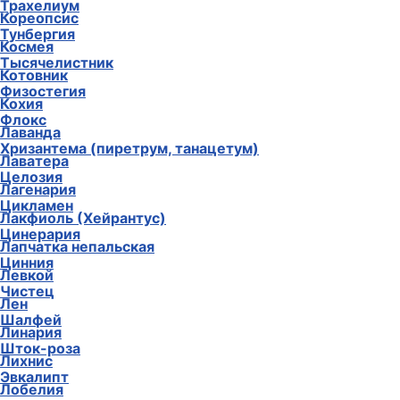
Трахелиум
Кореопсис
Тунбергия
Космея
Тысячелистник
Котовник
Физостегия
Кохия
Флокс
Лаванда
Хризантема (пиретрум, танацетум)
Лаватера
Целозия
Лагенария
Цикламен
Лакфиоль (Хейрантус)
Цинерария
Лапчатка непальская
Цинния
Левкой
Чистец
Лен
Шалфей
Линария
Шток-роза
Лихнис
Эвкалипт
Лобелия