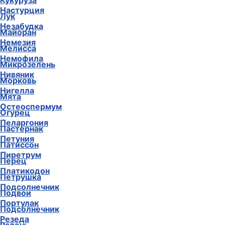
Кукуруза
Настурция
Лук
Незабудка
Майоран
Немезия
Мелисса
Немофила
Микрозелень
Нивяник
Морковь
Нигелла
Мята
Остеоспермум
Огурец
Пеларгония
Пастернак
Петуния
Патиссон
Пиретрум
Перец
Платикодон
Петрушка
Подсолнечник
Подвои
Портулак
Подсолнечник
Резеда