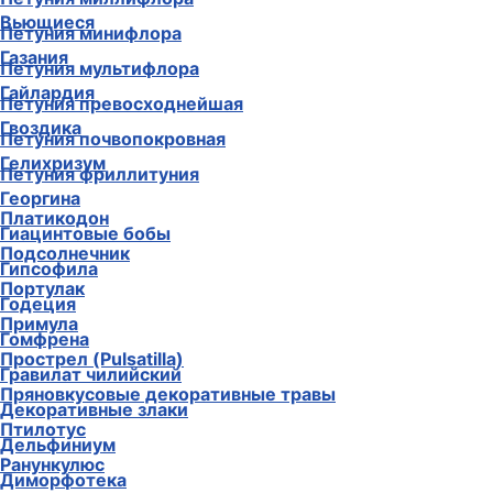
Вьющиеся
Петуния минифлора
Газания
Петуния мультифлора
Гайлардия
Петуния превосходнейшая
Гвоздика
Петуния почвопокровная
Гелихризум
Петуния фриллитуния
Георгина
Платикодон
Гиацинтовые бобы
Подсолнечник
Гипсофила
Портулак
Годеция
Примула
Гомфрена
Прострел (Pulsatilla)
Гравилат чилийский
Пряновкусовые декоративные травы
Декоративные злаки
Птилотус
Дельфиниум
Ранункулюс
Диморфотека