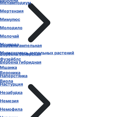
Вербена
Меламподиум
Мертензия
Мимулюс
Молодило
Молочай
Монарда
Вербена ампельная
Мультисмесь ампельных растений
Вербена бонарская
Фузейблс
Вербена гибридная
Мшанка
Вероника
Наперстянка
Виола
Настурция
Незабудка
Немезия
Немофила