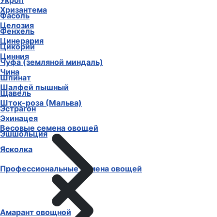
Укроп
Хризантема
Фасоль
Целозия
Фенхель
Цинерария
Цикорий
Цинния
Чуфа (земляной миндаль)
Чина
Шпинат
Шалфей пышный
Щавель
Шток-роза (Мальва)
Эстрагон
Эхинацея
Весовые семена овощей
Эшшольция
Ясколка
Профессиональные семена овощей
Амарант овощной