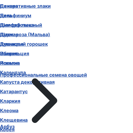
Декоративные злаки
Цинния
Дельфиниум
Чина
Диморфотека
Шалфей пышный
Дурман
Шток-роза (Мальва)
Душистый горошек
Эхинацея
Иберис
Эшшольция
Ипомея
Ясколка
Календула
Профессиональные семена овощей
Капуста декоративная
Катарантус
Кларкия
Клеома
Клещевина
Арбуз
Кобея