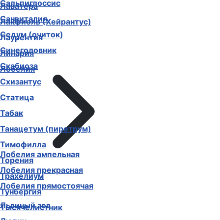
Сальпиглоссис
Лаватера
Санвиталия
Лакфиоль (Хейрантус)
Седум (очиток)
Лаурентия
Синеголовник
Линария
Скабиоза
Лобелия
Схизантус
Статица
Табак
Танацетум (пиретрум)
Тимофилла
Лобелия ампельная
Торения
Лобелия прекрасная
Трахелиум
Лобелия прямостоячая
Тунбергия
Львиный зев
Тысячелистник