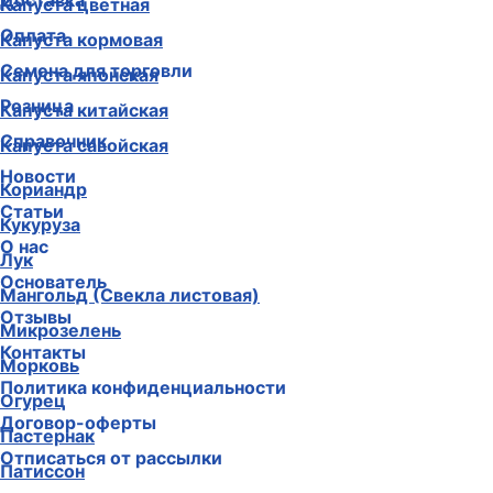
Доставка
Капуста цветная
Оплата
Капуста кормовая
Семена для торговли
Капуста японская
Розница
Капуста китайская
Справочник
Капуста савойская
Новости
Кориандр
Статьи
Кукуруза
О нас
Лук
Основатель
Мангольд (Свекла листовая)
Отзывы
Микрозелень
Контакты
Морковь
Политика конфиденциальности
Огурец
Договор-оферты
Пастернак
Отписаться от рассылки
Патиссон