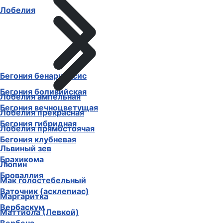
Лобелия
Бегония бенариенсис
Бегония боливийская
Лобелия ампельная
Бегония вечноцветущая
Лобелия прекрасная
Бегония гибридная
Лобелия прямостоячая
Бегония клубневая
Львиный зев
Брахикома
Люпин
Броваллия
Мак голостебельный
Ваточник (асклепиас)
Маргаритка
Вербаскум
Маттиола (Левкой)