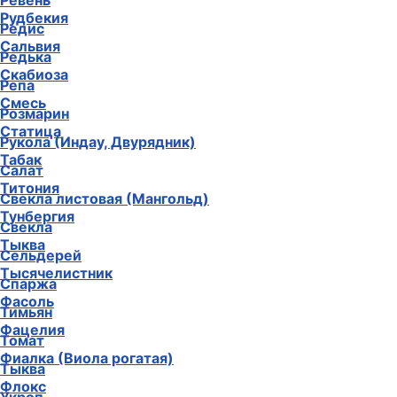
Ревень
Рудбекия
Редис
Сальвия
Редька
Скабиоза
Репа
Смесь
Розмарин
Статица
Рукола (Индау, Двурядник)
Табак
Салат
Титония
Свекла листовая (Мангольд)
Тунбергия
Свекла
Тыква
Сельдерей
Тысячелистник
Спаржа
Фасоль
Тимьян
Фацелия
Томат
Фиалка (Виола рогатая)
Тыква
Флокс