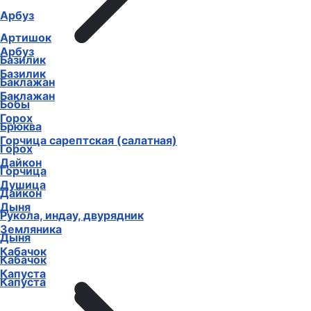
Арбуз
Артишок
Арбуз
Базилик
Базилик
Баклажан
Баклажан
Бобы
Горох
Брюква
Горчица сарептская (салатная)
Горох
Дайкон
Горчица
Душица
Дайкон
Дыня
Рукола, индау, двурядник
Земляника
Дыня
Кабачок
Кабачок
Капуста
Капуста