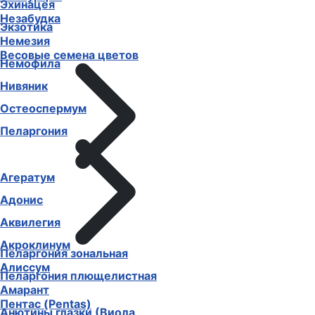
Эхинацея
Незабудка
Экзотика
Немезия
Весовые семена цветов
Немофила
Нивяник
Остеоспермум
Пеларгония
Агератум
Адонис
Аквилегия
Акроклинум
Пеларгония зональная
Алиссум
Пеларгония плющелистная
Амарант
Пентас (Pentas)
Анютины глазки (Виола