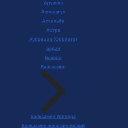
Арункус
Аспарагус
Астильба
Астра
Аубреция (Обриета)
Бадан
Бакопа
Бальзамин
Бальзамин Уоллера
Бальзамин новогвинейский