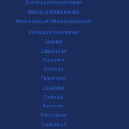
Виола крупноцветковая
Виола гофрированная
Виола рогатая (фиалка рогатая)
Вискария (смолевка)
Газания
Гайлардия
Гвоздика
Гейхера
Гелиотроп
Георгина
Гербера
Гипестис
Гипсофила
Глоксиния