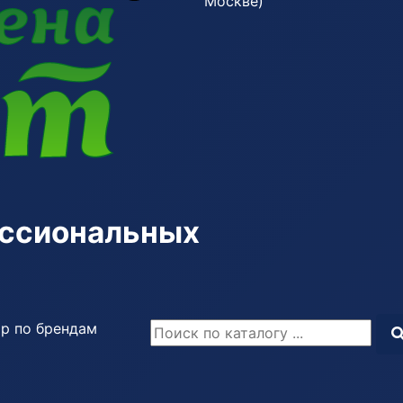
Москве)
ессиональных
р по брендам