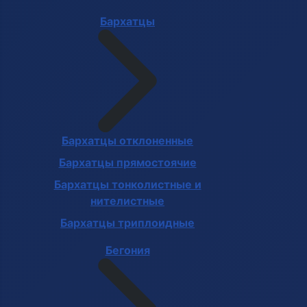
Бархатцы
Бархатцы отклоненные
Бархатцы прямостоячие
Бархатцы тонколистные и
нителистные
Бархатцы триплоидные
Бегония