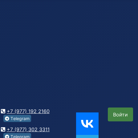
+7 (977) 192 2160
Войти
Tеlegrаm
+7 (977) 302 3311
Tеlegrаm