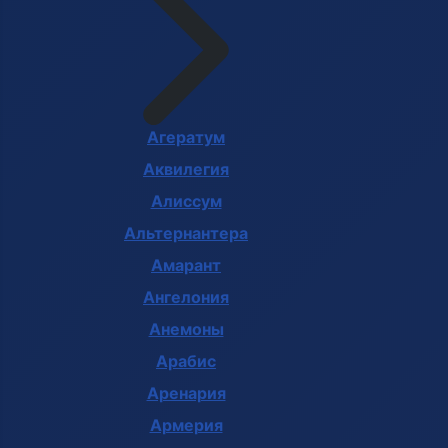
Агератум
Аквилегия
Алиссум
Альтернантера
Амарант
Ангелония
Анемоны
Арабис
Аренария
Армерия