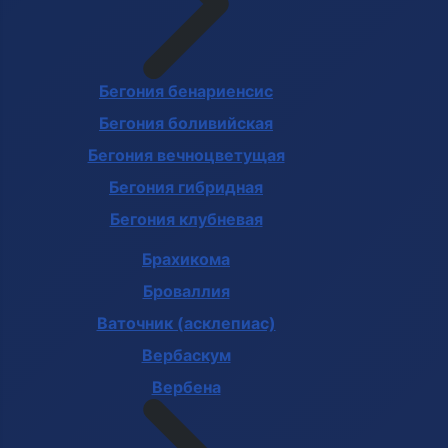
Бегония бенариенсис
Бегония боливийская
Бегония вечноцветущая
Бегония гибридная
Бегония клубневая
Брахикома
Броваллия
Ваточник (асклепиас)
Вербаскум
Вербена