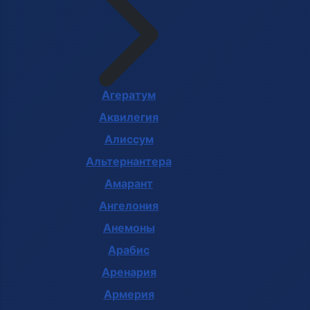
Агератум
Аквилегия
Алиссум
Альтернантера
Амарант
Ангелония
Анемоны
Арабис
Аренария
Армерия