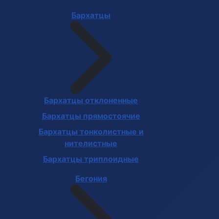
Бархатцы
Бархатцы отклоненные
Бархатцы прямостоячие
Бархатцы тонколистные и
нителистные
Бархатцы триплоидные
Бегония