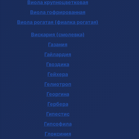
Виола крупноцветковая
Виола гофрированная
Виола рогатая (фиалка рогатая)
Вискария (смолевка)
Газания
Гайлардия
Гвоздика
Гейхера
Гелиотроп
Георгина
Гербера
Гипестис
Гипсофила
Глоксиния