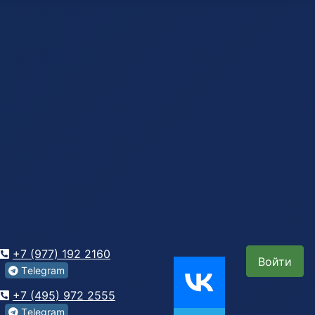
+7 (977) 192 2160
Войти
Tеlegrаm
+7 (495) 972 2555
Tеlegrаm