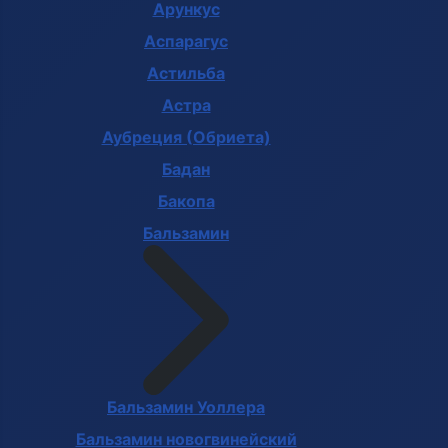
Арункус
Аспарагус
Астильба
Астра
Аубреция (Обриета)
Бадан
Бакопа
Бальзамин
Бальзамин Уоллера
Бальзамин новогвинейский