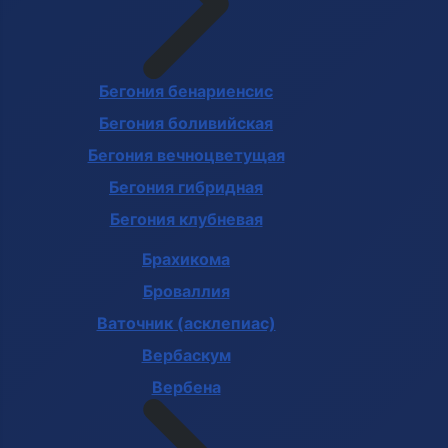
Бегония бенариенсис
Бегония боливийская
Бегония вечноцветущая
Бегония гибридная
Бегония клубневая
Брахикома
Броваллия
Ваточник (асклепиас)
Вербаскум
Вербена