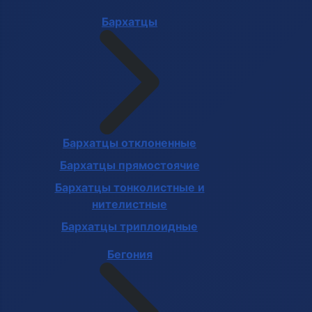
Бархатцы
Бархатцы отклоненные
Бархатцы прямостоячие
Бархатцы тонколистные и
нителистные
Бархатцы триплоидные
Бегония