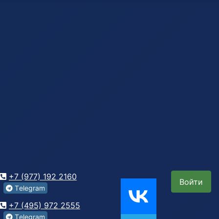
+7 (977) 192 2160
Войти
Tеlegrаm
+7 (495) 972 2555
Tеlegrаm