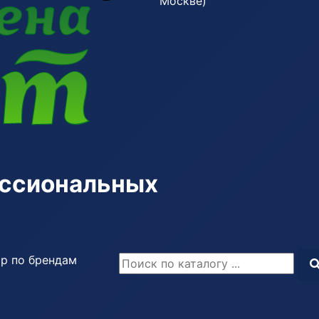
Москве)
ессиональных
р по брендам