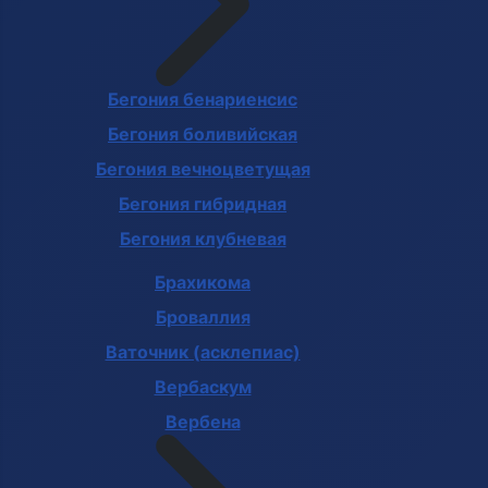
Бегония бенариенсис
Бегония боливийская
Бегония вечноцветущая
Бегония гибридная
Бегония клубневая
Брахикома
Броваллия
Ваточник (асклепиас)
Вербаскум
Вербена