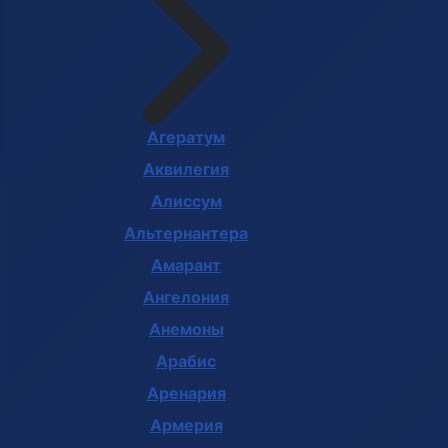
Агератум
Аквилегия
Алиссум
Альтернантера
Амарант
Ангелония
Анемоны
Арабис
Аренария
Армерия