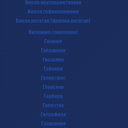
Виола крупноцветковая
Виола гофрированная
Виола рогатая (фиалка рогатая)
Вискария (смолевка)
Газания
Гайлардия
Гвоздика
Гейхера
Гелиотроп
Георгина
Гербера
Гипестис
Гипсофила
Глоксиния