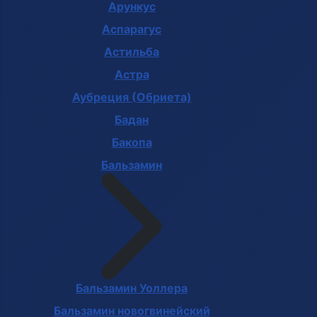
Арункус
Аспарагус
Астильба
Астра
Аубреция (Обриета)
Бадан
Бакопа
Бальзамин
Бальзамин Уоллера
Бальзамин новогвинейский