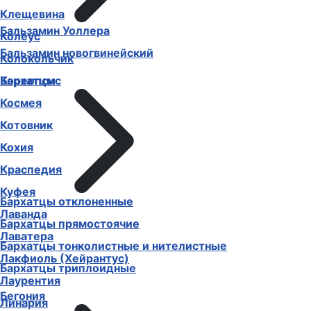
Клещевина
Бальзамин Уоллера
Колеус
Бальзамин новогвинейский
Колокольчик
Бархатцы
Кореопсис
Космея
Котовник
Кохия
Краспедия
Куфея
Бархатцы отклоненные
Лаванда
Бархатцы прямостоячие
Лаватера
Бархатцы тонколистные и нителистные
Лакфиоль (Хейрантус)
Бархатцы триплоидные
Лаурентия
Бегония
Линария