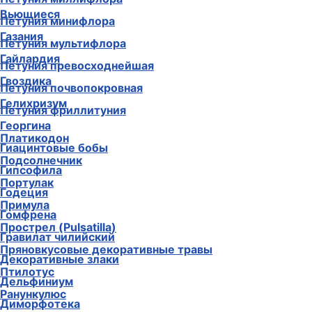
Вьющиеся
Петуния минифлора
Газания
Петуния мультифлора
Гайлардия
Петуния превосходнейшая
Гвоздика
Петуния почвопокровная
Гелихризум
Петуния фриллитуния
Георгина
Платикодон
Гиацинтовые бобы
Подсолнечник
Гипсофила
Портулак
Годеция
Примула
Гомфрена
Прострел (Pulsatilla)
Гравилат чилийский
Пряновкусовые декоративные травы
Декоративные злаки
Птилотус
Дельфиниум
Ранункулюс
Диморфотека