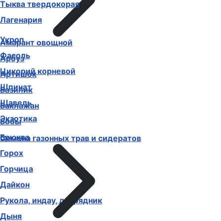
Тыква твердокорая
Лагенария
Укроп
Амарант овощной
Фасоль
Арбуз
Цикорий корневой
Артишок
Шпинат
Базилик
Щавель
Баклажан
Экзотика
Бобы
Брюква
Семена газонных трав и сидератов
Горох
Горчица
Дайкон
Рукола, индау, двурядник
Дыня