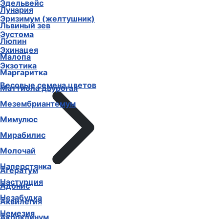
Эдельвейс
Лунария
Эризимум (желтушник)
Львиный зев
Эустома
Люпин
Эхинацея
Малопа
Экзотика
Маргаритка
Весовые семена цветов
Маттиола двурогая
Мезембриантемум
Мимулюс
Мирабилис
Молочай
Наперстянка
Агератум
Настурция
Адонис
Незабудка
Аквилегия
Немезия
Акроклинум