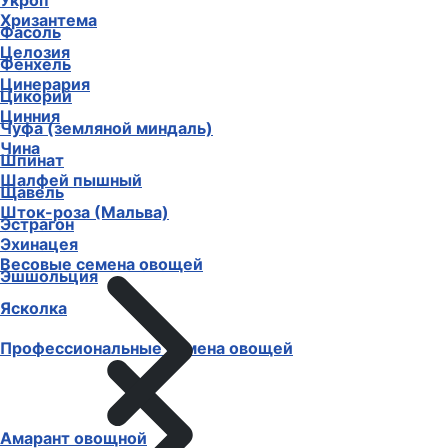
Укроп
Хризантема
Фасоль
Целозия
Фенхель
Цинерария
Цикорий
Цинния
Чуфа (земляной миндаль)
Чина
Шпинат
Шалфей пышный
Щавель
Шток-роза (Мальва)
Эстрагон
Эхинацея
Весовые семена овощей
Эшшольция
Ясколка
Профессиональные семена овощей
Амарант овощной