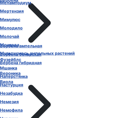
Вербена
Меламподиум
Мертензия
Мимулюс
Молодило
Молочай
Монарда
Вербена ампельная
Мультисмесь ампельных растений
Вербена бонарская
Фузейблс
Вербена гибридная
Мшанка
Вероника
Наперстянка
Виола
Настурция
Незабудка
Немезия
Немофила