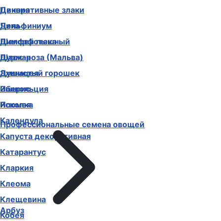
Декоративные злаки
Цинния
Дельфиниум
Чина
Диморфотека
Шалфей пышный
Дурман
Шток-роза (Мальва)
Душистый горошек
Эхинацея
Иберис
Эшшольция
Ипомея
Ясколка
Календула
Профессиональные семена овощей
Капуста декоративная
Катарантус
Кларкия
Клеома
Клещевина
Арбуз
Кобея