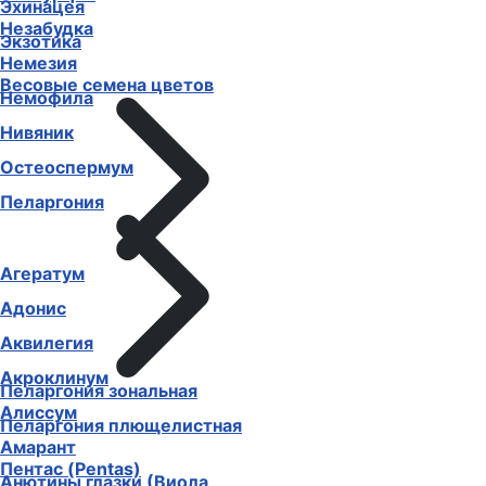
Эхинацея
Незабудка
Экзотика
Немезия
Весовые семена цветов
Немофила
Нивяник
Остеоспермум
Пеларгония
Агератум
Адонис
Аквилегия
Акроклинум
Пеларгония зональная
Алиссум
Пеларгония плющелистная
Амарант
Пентас (Pentas)
Анютины глазки (Виола