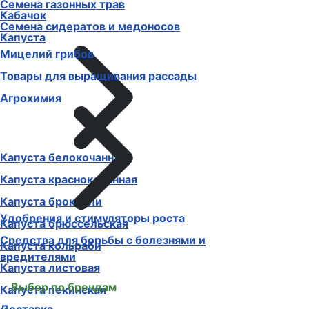
Семена газонных трав
Кабачок
Семена сидератов и медоносов
Капуста
Мицелий грибов
Товары для выращивания рассады
Агрохимия
Капуста белокочанная
Капуста краснокочанная
Капуста брокколи
Удобрения и стимуляторы роста
Капуста брюссельская
Средства для борьбы с болезнями и
Капуста кольраби
вредителями
Капуста листовая
Выбор по брендам
Капуста пекинская