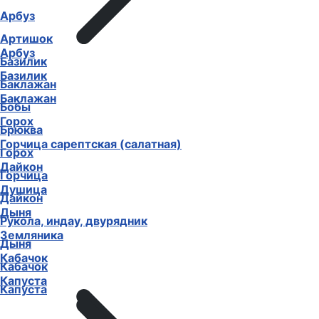
Арбуз
Артишок
Арбуз
Базилик
Базилик
Баклажан
Баклажан
Бобы
Горох
Брюква
Горчица сарептская (салатная)
Горох
Дайкон
Горчица
Душица
Дайкон
Дыня
Рукола, индау, двурядник
Земляника
Дыня
Кабачок
Кабачок
Капуста
Капуста