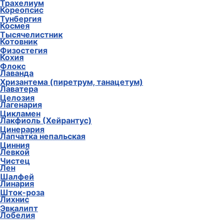
Трахелиум
Кореопсис
Тунбергия
Космея
Тысячелистник
Котовник
Физостегия
Кохия
Флокс
Лаванда
Хризантема (пиретрум, танацетум)
Лаватера
Целозия
Лагенария
Цикламен
Лакфиоль (Хейрантус)
Цинерария
Лапчатка непальская
Цинния
Левкой
Чистец
Лен
Шалфей
Линария
Шток-роза
Лихнис
Эвкалипт
Лобелия