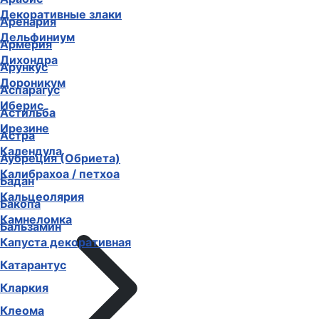
Декоративные злаки
Аренария
Дельфиниум
Армерия
Дихондра
Арункус
Дороникум
Аспарагус
Иберис
Астильба
Ирезине
Астра
Календула
Аубреция (Обриета)
Калибрахоа / петхоа
Бадан
Кальцеолярия
Бакопа
Камнеломка
Бальзамин
Капуста декоративная
Катарантус
Кларкия
Клеома