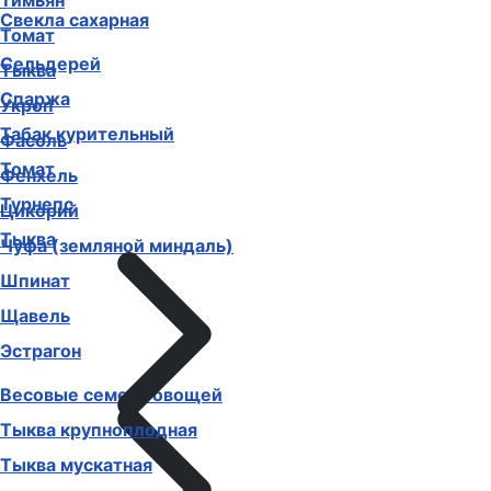
Тимьян
Свекла сахарная
Томат
Сельдерей
Тыква
Спаржа
Укроп
Табак курительный
Фасоль
Томат
Фенхель
Турнепс
Цикорий
Тыква
Чуфа (земляной миндаль)
Шпинат
Щавель
Эстрагон
Весовые семена овощей
Тыква крупноплодная
Тыква мускатная