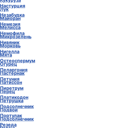
Кукуруза
Настурция
Лук
Незабудка
Майоран
Немезия
Мелисса
Немофила
Микрозелень
Нивяник
Морковь
Нигелла
Мята
Остеоспермум
Огурец
Пеларгония
Пастернак
Петуния
Патиссон
Пиретрум
Перец
Платикодон
Петрушка
Подсолнечник
Подвои
Портулак
Подсолнечник
Резеда