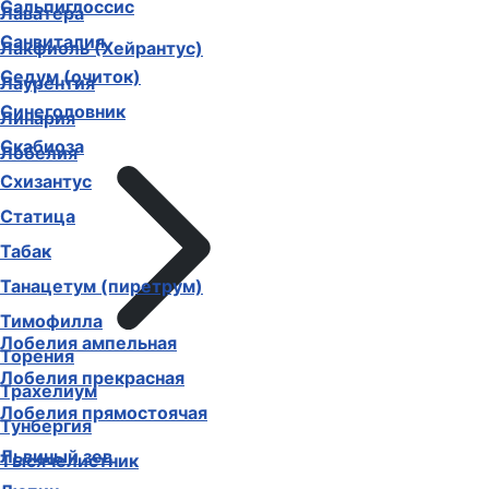
Сальпиглоссис
Лаватера
Санвиталия
Лакфиоль (Хейрантус)
Седум (очиток)
Лаурентия
Синеголовник
Линария
Скабиоза
Лобелия
Схизантус
Статица
Табак
Танацетум (пиретрум)
Тимофилла
Лобелия ампельная
Торения
Лобелия прекрасная
Трахелиум
Лобелия прямостоячая
Тунбергия
Львиный зев
Тысячелистник