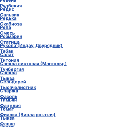
Ревень
Рудбекия
Редис
Сальвия
Редька
Скабиоза
Репа
Смесь
Розмарин
Статица
Рукола (Индау, Двурядник)
Табак
Салат
Титония
Свекла листовая (Мангольд)
Тунбергия
Свекла
Тыква
Сельдерей
Тысячелистник
Спаржа
Фасоль
Тимьян
Фацелия
Томат
Фиалка (Виола рогатая)
Тыква
Флокс