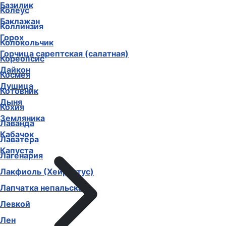
Базилик
Колеус
Баклажан
Коллинзия
Горох
Колокольчик
Горчица сарептская (салатная)
Кореопсис
Дайкон
Космея
Душица
Котовник
Дыня
Кохия
Земляника
Лаванда
Кабачок
Лаватера
Капуста
Лагенария
Лакфиоль (Хейрантус)
Лапчатка непальская
Левкой
Лен