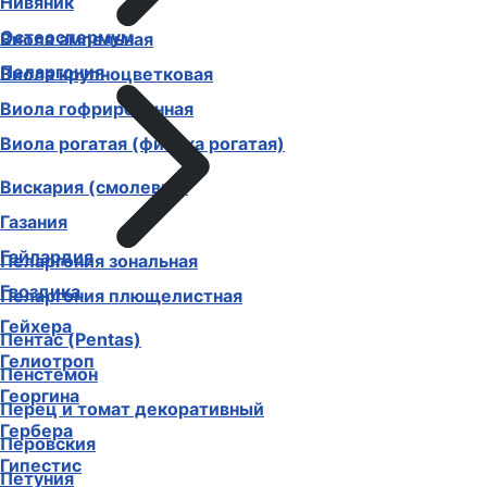
Нивяник
Остеоспермум
Виола ампельная
Пеларгония
Виола крупноцветковая
Виола гофрированная
Виола рогатая (фиалка рогатая)
Вискария (смолевка)
Газания
Гайлардия
Пеларгония зональная
Гвоздика
Пеларгония плющелистная
Гейхера
Пентас (Pentas)
Гелиотроп
Пенстемон
Георгина
Перец и томат декоративный
Гербера
Перовския
Гипестис
Петуния