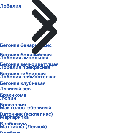
Лобелия
Бегония бенариенсис
Бегония боливийская
Лобелия ампельная
Бегония вечноцветущая
Лобелия прекрасная
Бегония гибридная
Лобелия прямостоячая
Бегония клубневая
Львиный зев
Брахикома
Люпин
Броваллия
Мак голостебельный
Ваточник (асклепиас)
Маргаритка
Вербаскум
Маттиола (Левкой)