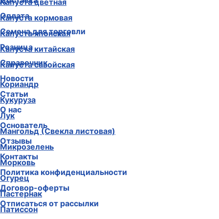
Доставка
Капуста цветная
Оплата
Капуста кормовая
Семена для торговли
Капуста японская
Розница
Капуста китайская
Справочник
Капуста савойская
Новости
Кориандр
Статьи
Кукуруза
О нас
Лук
Основатель
Мангольд (Свекла листовая)
Отзывы
Микрозелень
Контакты
Морковь
Политика конфиденциальности
Огурец
Договор-оферты
Пастернак
Отписаться от рассылки
Патиссон