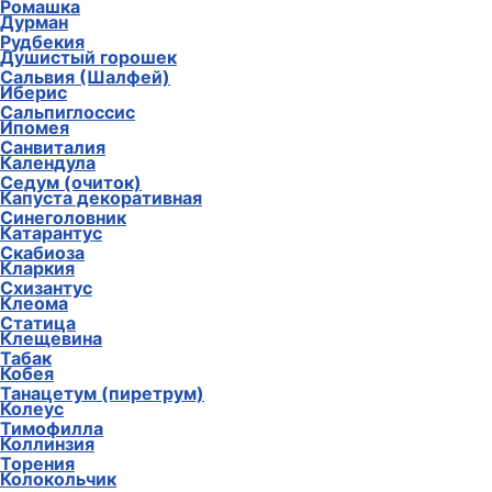
Ромашка
Дурман
Рудбекия
Душистый горошек
Сальвия (Шалфей)
Иберис
Сальпиглоссис
Ипомея
Санвиталия
Календула
Седум (очиток)
Капуста декоративная
Синеголовник
Катарантус
Скабиоза
Кларкия
Схизантус
Клеома
Статица
Клещевина
Табак
Кобея
Танацетум (пиретрум)
Колеус
Тимофилла
Коллинзия
Торения
Колокольчик