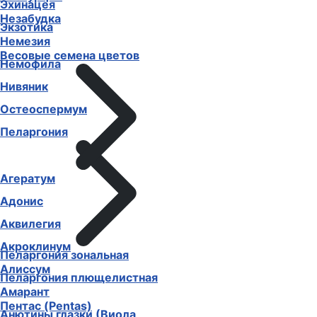
Эхинацея
Незабудка
Экзотика
Немезия
Весовые семена цветов
Немофила
Нивяник
Остеоспермум
Пеларгония
Агератум
Адонис
Аквилегия
Акроклинум
Пеларгония зональная
Алиссум
Пеларгония плющелистная
Амарант
Пентас (Pentas)
Анютины глазки (Виола