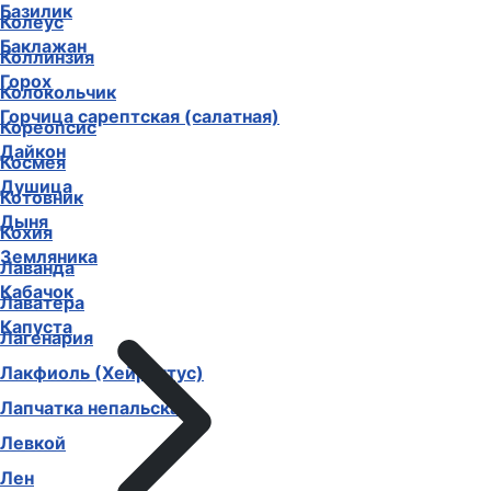
Базилик
Колеус
Баклажан
Коллинзия
Горох
Колокольчик
Горчица сарептская (салатная)
Кореопсис
Дайкон
Космея
Душица
Котовник
Дыня
Кохия
Земляника
Лаванда
Кабачок
Лаватера
Капуста
Лагенария
Лакфиоль (Хейрантус)
Лапчатка непальская
Левкой
Лен