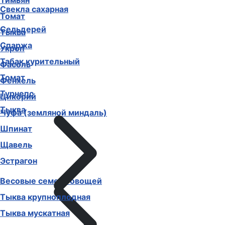
Тимьян
Свекла сахарная
Томат
Сельдерей
Тыква
Спаржа
Укроп
Табак курительный
Фасоль
Томат
Фенхель
Турнепс
Цикорий
Тыква
Чуфа (земляной миндаль)
Шпинат
Щавель
Эстрагон
Весовые семена овощей
Тыква крупноплодная
Тыква мускатная