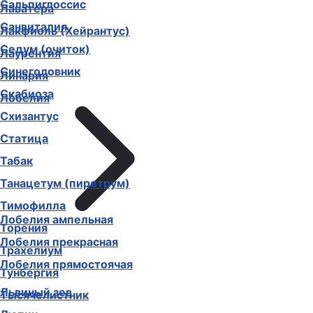
Сальпиглоссис
Лаватера
Санвиталия
Лакфиоль (Хейрантус)
Седум (очиток)
Лаурентия
Синеголовник
Линария
Скабиоза
Лобелия
Схизантус
Статица
Табак
Танацетум (пиретрум)
Тимофилла
Лобелия ампельная
Торения
Лобелия прекрасная
Трахелиум
Лобелия прямостоячая
Тунбергия
Львиный зев
Тысячелистник