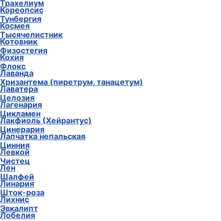
Трахелиум
Кореопсис
Тунбергия
Космея
Тысячелистник
Котовник
Физостегия
Кохия
Флокс
Лаванда
Хризантема (пиретрум, танацетум)
Лаватера
Целозия
Лагенария
Цикламен
Лакфиоль (Хейрантус)
Цинерария
Лапчатка непальская
Цинния
Левкой
Чистец
Лен
Шалфей
Линария
Шток-роза
Лихнис
Эвкалипт
Лобелия