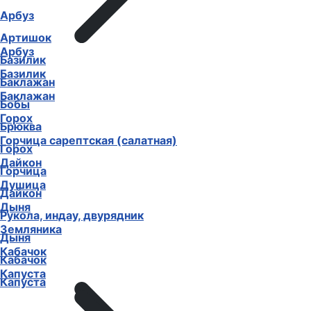
Арбуз
Артишок
Арбуз
Базилик
Базилик
Баклажан
Баклажан
Бобы
Горох
Брюква
Горчица сарептская (салатная)
Горох
Дайкон
Горчица
Душица
Дайкон
Дыня
Рукола, индау, двурядник
Земляника
Дыня
Кабачок
Кабачок
Капуста
Капуста