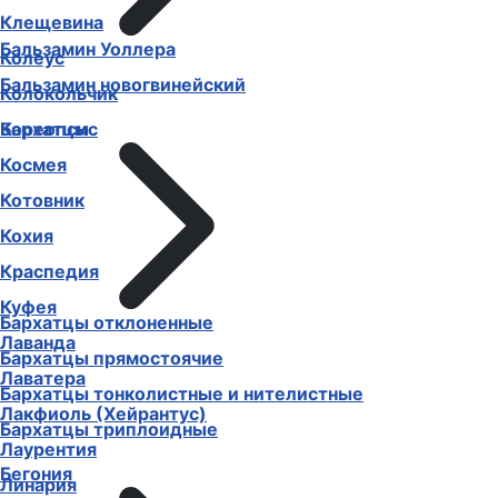
Клещевина
Бальзамин Уоллера
Колеус
Бальзамин новогвинейский
Колокольчик
Бархатцы
Кореопсис
Космея
Котовник
Кохия
Краспедия
Куфея
Бархатцы отклоненные
Лаванда
Бархатцы прямостоячие
Лаватера
Бархатцы тонколистные и нителистные
Лакфиоль (Хейрантус)
Бархатцы триплоидные
Лаурентия
Бегония
Линария