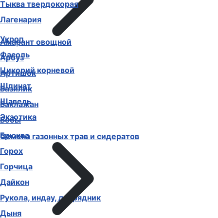
Тыква твердокорая
Лагенария
Укроп
Амарант овощной
Фасоль
Арбуз
Цикорий корневой
Артишок
Шпинат
Базилик
Щавель
Баклажан
Экзотика
Бобы
Брюква
Семена газонных трав и сидератов
Горох
Горчица
Дайкон
Рукола, индау, двурядник
Дыня