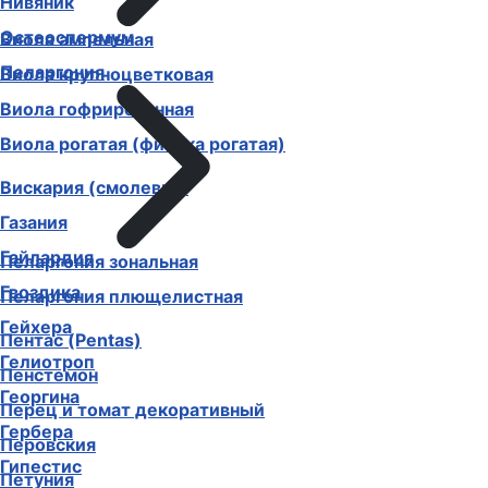
Нивяник
Остеоспермум
Виола ампельная
Пеларгония
Виола крупноцветковая
Виола гофрированная
Виола рогатая (фиалка рогатая)
Вискария (смолевка)
Газания
Гайлардия
Пеларгония зональная
Гвоздика
Пеларгония плющелистная
Гейхера
Пентас (Pentas)
Гелиотроп
Пенстемон
Георгина
Перец и томат декоративный
Гербера
Перовския
Гипестис
Петуния