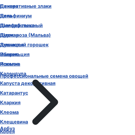
Декоративные злаки
Цинния
Дельфиниум
Чина
Диморфотека
Шалфей пышный
Дурман
Шток-роза (Мальва)
Душистый горошек
Эхинацея
Иберис
Эшшольция
Ипомея
Ясколка
Календула
Профессиональные семена овощей
Капуста декоративная
Катарантус
Кларкия
Клеома
Клещевина
Арбуз
Кобея