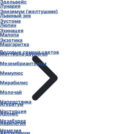
Эдельвейс
Лунария
Эризимум (желтушник)
Львиный зев
Эустома
Люпин
Эхинацея
Малопа
Экзотика
Маргаритка
Весовые семена цветов
Маттиола двурогая
Мезембриантемум
Мимулюс
Мирабилис
Молочай
Наперстянка
Агератум
Настурция
Адонис
Незабудка
Аквилегия
Немезия
Акроклинум