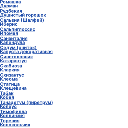
Ромашка
Дурман
Рудбекия
Душистый горошек
Сальвия (Шалфей)
Иберис
Сальпиглоссис
Ипомея
Санвиталия
Календула
Седум (очиток)
Капуста декоративная
Синеголовник
Катарантус
Скабиоза
Кларкия
Схизантус
Клеома
Статица
Клещевина
Табак
Кобея
Танацетум (пиретрум)
Колеус
Тимофилла
Коллинзия
Торения
Колокольчик