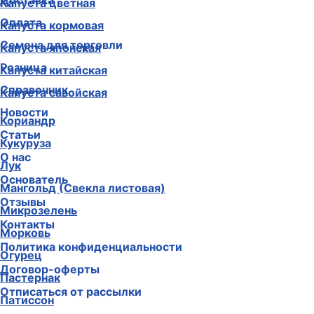
Доставка
Капуста цветная
Оплата
Капуста кормовая
Семена для торговли
Капуста японская
Розница
Капуста китайская
Справочник
Капуста савойская
Новости
Кориандр
Статьи
Кукуруза
О нас
Лук
Основатель
Мангольд (Свекла листовая)
Отзывы
Микрозелень
Контакты
Морковь
Политика конфиденциальности
Огурец
Договор-оферты
Пастернак
Отписаться от рассылки
Патиссон