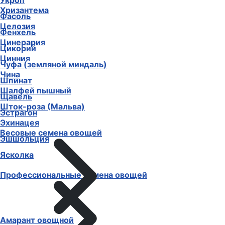
Укроп
Хризантема
Фасоль
Целозия
Фенхель
Цинерария
Цикорий
Цинния
Чуфа (земляной миндаль)
Чина
Шпинат
Шалфей пышный
Щавель
Шток-роза (Мальва)
Эстрагон
Эхинацея
Весовые семена овощей
Эшшольция
Ясколка
Профессиональные семена овощей
Амарант овощной