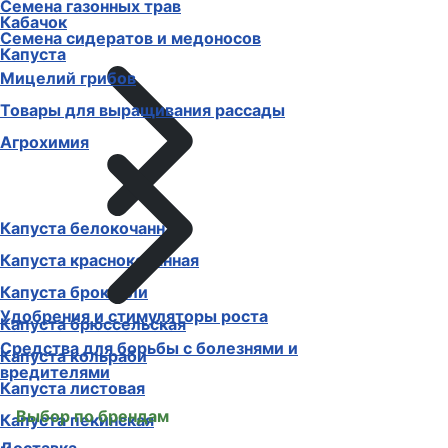
Семена газонных трав
Кабачок
Семена сидератов и медоносов
Капуста
Мицелий грибов
Товары для выращивания рассады
Агрохимия
Капуста белокочанная
Капуста краснокочанная
Капуста брокколи
Удобрения и стимуляторы роста
Капуста брюссельская
Средства для борьбы с болезнями и
Капуста кольраби
вредителями
Капуста листовая
Выбор по брендам
Капуста пекинская