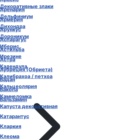
Декоративные злаки
Аренария
Дельфиниум
Армерия
Дихондра
Арункус
Дороникум
Аспарагус
Иберис
Астильба
Ирезине
Астра
Календула
Аубреция (Обриета)
Калибрахоа / петхоа
Бадан
Кальцеолярия
Бакопа
Камнеломка
Бальзамин
Капуста декоративная
Катарантус
Кларкия
Клеома