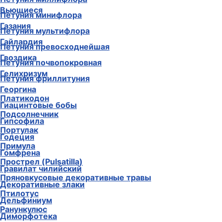
Вьющиеся
Петуния минифлора
Газания
Петуния мультифлора
Гайлардия
Петуния превосходнейшая
Гвоздика
Петуния почвопокровная
Гелихризум
Петуния фриллитуния
Георгина
Платикодон
Гиацинтовые бобы
Подсолнечник
Гипсофила
Портулак
Годеция
Примула
Гомфрена
Прострел (Pulsatilla)
Гравилат чилийский
Пряновкусовые декоративные травы
Декоративные злаки
Птилотус
Дельфиниум
Ранункулюс
Диморфотека