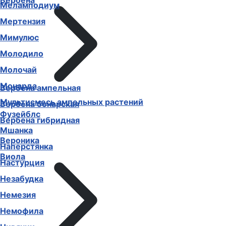
Вербена
Меламподиум
Мертензия
Мимулюс
Молодило
Молочай
Монарда
Вербена ампельная
Мультисмесь ампельных растений
Вербена бонарская
Фузейблс
Вербена гибридная
Мшанка
Вероника
Наперстянка
Виола
Настурция
Незабудка
Немезия
Немофила