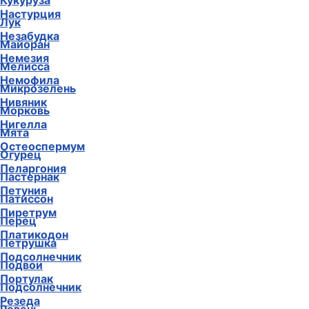
Кукуруза
Настурция
Лук
Незабудка
Майоран
Немезия
Мелисса
Немофила
Микрозелень
Нивяник
Морковь
Нигелла
Мята
Остеоспермум
Огурец
Пеларгония
Пастернак
Петуния
Патиссон
Пиретрум
Перец
Платикодон
Петрушка
Подсолнечник
Подвои
Портулак
Подсолнечник
Резеда