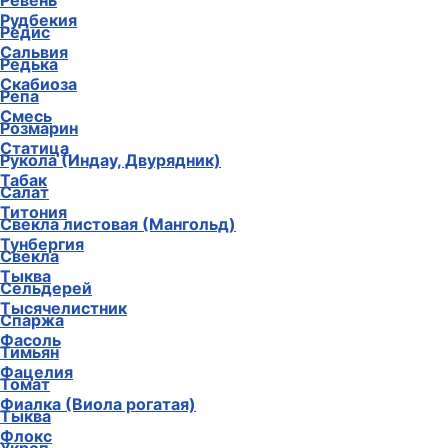
Ревень
Рудбекия
Редис
Сальвия
Редька
Скабиоза
Репа
Смесь
Розмарин
Статица
Рукола (Индау, Двурядник)
Табак
Салат
Титония
Свекла листовая (Мангольд)
Тунбергия
Свекла
Тыква
Сельдерей
Тысячелистник
Спаржа
Фасоль
Тимьян
Фацелия
Томат
Фиалка (Виола рогатая)
Тыква
Флокс