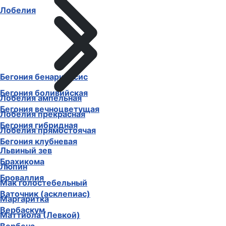
Лобелия
Бегония бенариенсис
Бегония боливийская
Лобелия ампельная
Бегония вечноцветущая
Лобелия прекрасная
Бегония гибридная
Лобелия прямостоячая
Бегония клубневая
Львиный зев
Брахикома
Люпин
Броваллия
Мак голостебельный
Ваточник (асклепиас)
Маргаритка
Вербаскум
Маттиола (Левкой)