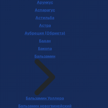
Арункус
Аспарагус
Астильба
Астра
Аубреция (Обриета)
Бадан
Бакопа
Бальзамин
Бальзамин Уоллера
Бальзамин новогвинейский