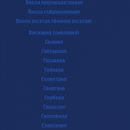
Виола крупноцветковая
Виола гофрированная
Виола рогатая (фиалка рогатая)
Вискария (смолевка)
Газания
Гайлардия
Гвоздика
Гейхера
Гелиотроп
Георгина
Гербера
Гипестис
Гипсофила
Глоксиния