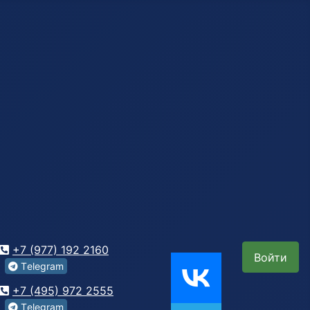
+7 (977) 192 2160
Войти
Tеlegrаm
+7 (495) 972 2555
Tеlegrаm