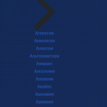
Агератум
Аквилегия
Алиссум
Альтернантера
Амарант
Ангелония
Анемоны
Арабис
Аренария
Армерия