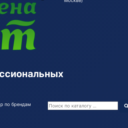
Москве)
ессиональных
р по брендам