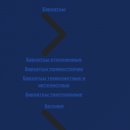
Бархатцы
Бархатцы отклоненные
Бархатцы прямостоячие
Бархатцы тонколистные и
нителистные
Бархатцы триплоидные
Бегония