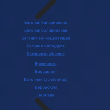
Бегония бенариенсис
Бегония боливийская
Бегония вечноцветущая
Бегония гибридная
Бегония клубневая
Брахикома
Броваллия
Ваточник (асклепиас)
Вербаскум
Вербена