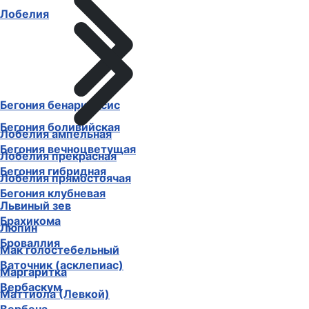
Лобелия
Бегония бенариенсис
Бегония боливийская
Лобелия ампельная
Бегония вечноцветущая
Лобелия прекрасная
Бегония гибридная
Лобелия прямостоячая
Бегония клубневая
Львиный зев
Брахикома
Люпин
Броваллия
Мак голостебельный
Ваточник (асклепиас)
Маргаритка
Вербаскум
Маттиола (Левкой)