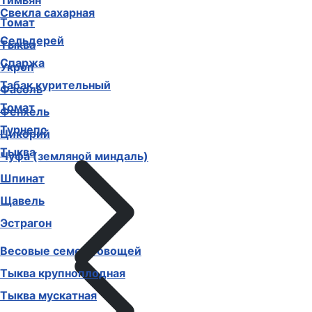
Тимьян
Свекла сахарная
Томат
Сельдерей
Тыква
Спаржа
Укроп
Табак курительный
Фасоль
Томат
Фенхель
Турнепс
Цикорий
Тыква
Чуфа (земляной миндаль)
Шпинат
Щавель
Эстрагон
Весовые семена овощей
Тыква крупноплодная
Тыква мускатная