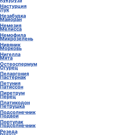
Кукуруза
Настурция
Лук
Незабудка
Майоран
Немезия
Мелисса
Немофила
Микрозелень
Нивяник
Морковь
Нигелла
Мята
Остеоспермум
Огурец
Пеларгония
Пастернак
Петуния
Патиссон
Пиретрум
Перец
Платикодон
Петрушка
Подсолнечник
Подвои
Портулак
Подсолнечник
Резеда