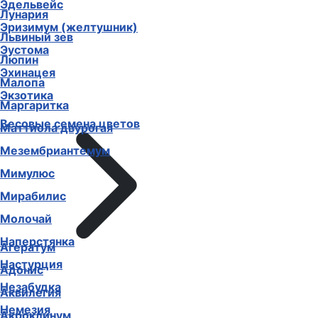
Эдельвейс
Лунария
Эризимум (желтушник)
Львиный зев
Эустома
Люпин
Эхинацея
Малопа
Экзотика
Маргаритка
Весовые семена цветов
Маттиола двурогая
Мезембриантемум
Мимулюс
Мирабилис
Молочай
Наперстянка
Агератум
Настурция
Адонис
Незабудка
Аквилегия
Немезия
Акроклинум