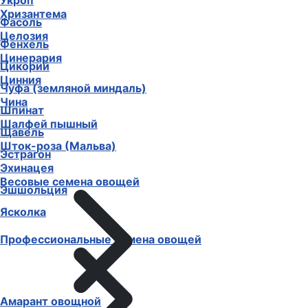
Укроп
Хризантема
Фасоль
Целозия
Фенхель
Цинерария
Цикорий
Цинния
Чуфа (земляной миндаль)
Чина
Шпинат
Шалфей пышный
Щавель
Шток-роза (Мальва)
Эстрагон
Эхинацея
Весовые семена овощей
Эшшольция
Ясколка
Профессиональные семена овощей
Амарант овощной