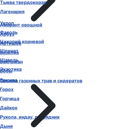
Тыква твердокорая
Лагенария
Укроп
Амарант овощной
Фасоль
Арбуз
Цикорий корневой
Артишок
Шпинат
Базилик
Щавель
Баклажан
Экзотика
Бобы
Брюква
Семена газонных трав и сидератов
Горох
Горчица
Дайкон
Рукола, индау, двурядник
Дыня