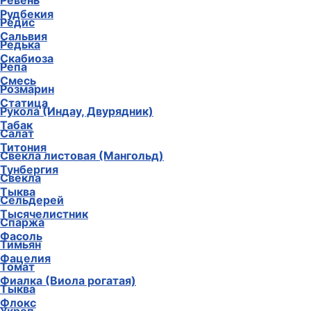
Ревень
Рудбекия
Редис
Сальвия
Редька
Скабиоза
Репа
Смесь
Розмарин
Статица
Рукола (Индау, Двурядник)
Табак
Салат
Титония
Свекла листовая (Мангольд)
Тунбергия
Свекла
Тыква
Сельдерей
Тысячелистник
Спаржа
Фасоль
Тимьян
Фацелия
Томат
Фиалка (Виола рогатая)
Тыква
Флокс