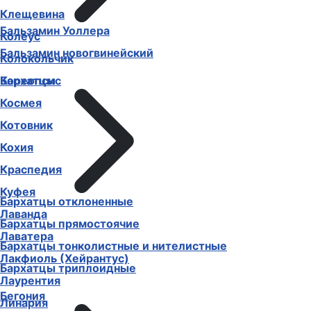
Клещевина
Бальзамин Уоллера
Колеус
Бальзамин новогвинейский
Колокольчик
Бархатцы
Кореопсис
Космея
Котовник
Кохия
Краспедия
Куфея
Бархатцы отклоненные
Лаванда
Бархатцы прямостоячие
Лаватера
Бархатцы тонколистные и нителистные
Лакфиоль (Хейрантус)
Бархатцы триплоидные
Лаурентия
Бегония
Линария