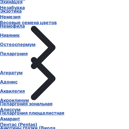
Эхинацея
Незабудка
Экзотика
Немезия
Весовые семена цветов
Немофила
Нивяник
Остеоспермум
Пеларгония
Агератум
Адонис
Аквилегия
Акроклинум
Пеларгония зональная
Алиссум
Пеларгония плющелистная
Амарант
Пентас (Pentas)
Анютины глазки (Виола