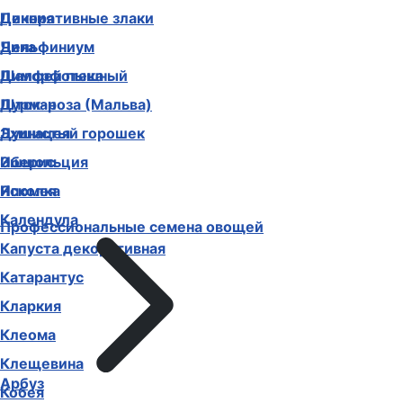
Декоративные злаки
Цинния
Дельфиниум
Чина
Диморфотека
Шалфей пышный
Дурман
Шток-роза (Мальва)
Душистый горошек
Эхинацея
Иберис
Эшшольция
Ипомея
Ясколка
Календула
Профессиональные семена овощей
Капуста декоративная
Катарантус
Кларкия
Клеома
Клещевина
Арбуз
Кобея