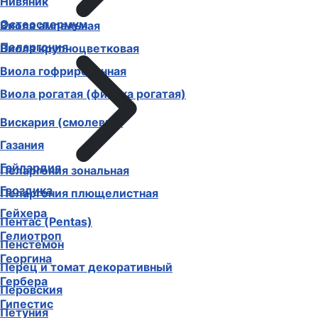
Нивяник
Остеоспермум
Виола ампельная
Пеларгония
Виола крупноцветковая
Виола гофрированная
Виола рогатая (фиалка рогатая)
Вискария (смолевка)
Газания
Гайлардия
Пеларгония зональная
Гвоздика
Пеларгония плющелистная
Гейхера
Пентас (Pentas)
Гелиотроп
Пенстемон
Георгина
Перец и томат декоративный
Гербера
Перовския
Гипестис
Петуния