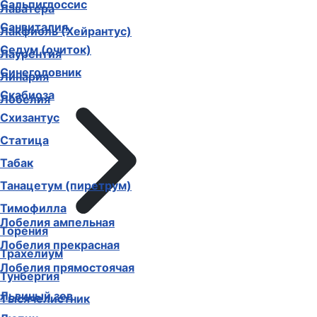
Сальпиглоссис
Лаватера
Санвиталия
Лакфиоль (Хейрантус)
Седум (очиток)
Лаурентия
Синеголовник
Линария
Скабиоза
Лобелия
Схизантус
Статица
Табак
Танацетум (пиретрум)
Тимофилла
Лобелия ампельная
Торения
Лобелия прекрасная
Трахелиум
Лобелия прямостоячая
Тунбергия
Львиный зев
Тысячелистник