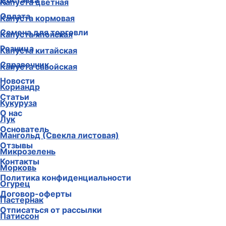
Доставка
Капуста цветная
Оплата
Капуста кормовая
Семена для торговли
Капуста японская
Розница
Капуста китайская
Справочник
Капуста савойская
Новости
Кориандр
Статьи
Кукуруза
О нас
Лук
Основатель
Мангольд (Свекла листовая)
Отзывы
Микрозелень
Контакты
Морковь
Политика конфиденциальности
Огурец
Договор-оферты
Пастернак
Отписаться от рассылки
Патиссон