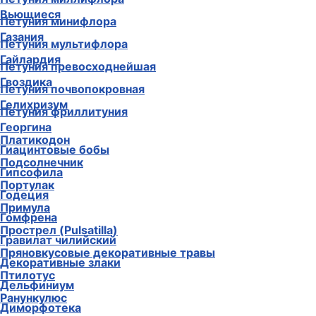
Вьющиеся
Петуния минифлора
Газания
Петуния мультифлора
Гайлардия
Петуния превосходнейшая
Гвоздика
Петуния почвопокровная
Гелихризум
Петуния фриллитуния
Георгина
Платикодон
Гиацинтовые бобы
Подсолнечник
Гипсофила
Портулак
Годеция
Примула
Гомфрена
Прострел (Pulsatilla)
Гравилат чилийский
Пряновкусовые декоративные травы
Декоративные злаки
Птилотус
Дельфиниум
Ранункулюс
Диморфотека