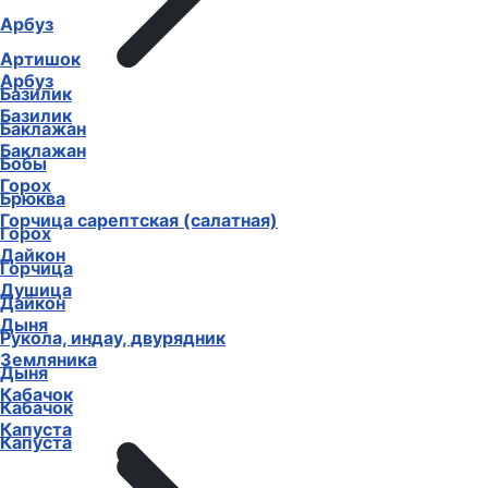
Арбуз
Артишок
Арбуз
Базилик
Базилик
Баклажан
Баклажан
Бобы
Горох
Брюква
Горчица сарептская (салатная)
Горох
Дайкон
Горчица
Душица
Дайкон
Дыня
Рукола, индау, двурядник
Земляника
Дыня
Кабачок
Кабачок
Капуста
Капуста