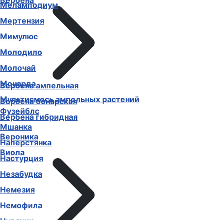
Вербена
Меламподиум
Мертензия
Мимулюс
Молодило
Молочай
Монарда
Вербена ампельная
Мультисмесь ампельных растений
Вербена бонарская
Фузейблс
Вербена гибридная
Мшанка
Вероника
Наперстянка
Виола
Настурция
Незабудка
Немезия
Немофила