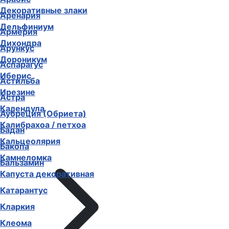
Декоративные злаки
Аренария
Дельфиниум
Армерия
Дихондра
Арункус
Дороникум
Аспарагус
Иберис
Астильба
Ирезине
Астра
Календула
Аубреция (Обриета)
Калибрахоа / петхоа
Бадан
Кальцеолярия
Бакопа
Камнеломка
Бальзамин
Капуста декоративная
Катарантус
Кларкия
Клеома