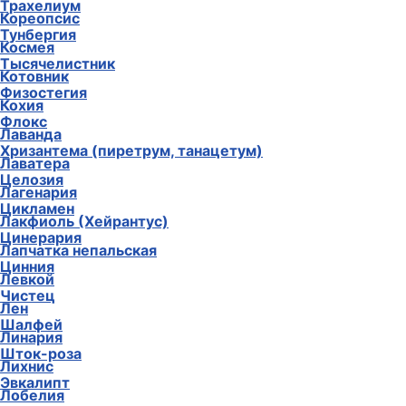
Трахелиум
Кореопсис
Тунбергия
Космея
Тысячелистник
Котовник
Физостегия
Кохия
Флокс
Лаванда
Хризантема (пиретрум, танацетум)
Лаватера
Целозия
Лагенария
Цикламен
Лакфиоль (Хейрантус)
Цинерария
Лапчатка непальская
Цинния
Левкой
Чистец
Лен
Шалфей
Линария
Шток-роза
Лихнис
Эвкалипт
Лобелия