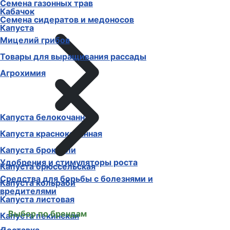
Семена газонных трав
Кабачок
Семена сидератов и медоносов
Капуста
Мицелий грибов
Товары для выращивания рассады
Агрохимия
Капуста белокочанная
Капуста краснокочанная
Капуста брокколи
Удобрения и стимуляторы роста
Капуста брюссельская
Средства для борьбы с болезнями и
Капуста кольраби
вредителями
Капуста листовая
Выбор по брендам
Капуста пекинская