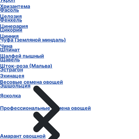
Укроп
Хризантема
Фасоль
Целозия
Фенхель
Цинерария
Цикорий
Цинния
Чуфа (земляной миндаль)
Чина
Шпинат
Шалфей пышный
Щавель
Шток-роза (Мальва)
Эстрагон
Эхинацея
Весовые семена овощей
Эшшольция
Ясколка
Профессиональные семена овощей
Амарант овощной