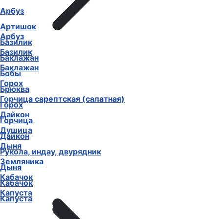
Арбуз
Артишок
Арбуз
Базилик
Базилик
Баклажан
Баклажан
Бобы
Горох
Брюква
Горчица сарептская (салатная)
Горох
Дайкон
Горчица
Душица
Дайкон
Дыня
Рукола, индау, двурядник
Земляника
Дыня
Кабачок
Кабачок
Капуста
Капуста