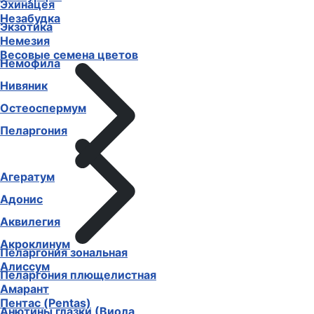
Эхинацея
Незабудка
Экзотика
Немезия
Весовые семена цветов
Немофила
Нивяник
Остеоспермум
Пеларгония
Агератум
Адонис
Аквилегия
Акроклинум
Пеларгония зональная
Алиссум
Пеларгония плющелистная
Амарант
Пентас (Pentas)
Анютины глазки (Виола