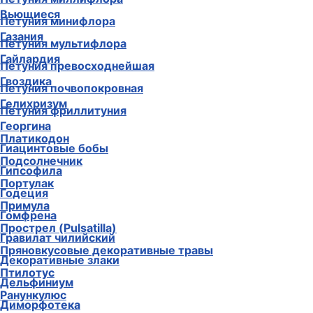
Вьющиеся
Петуния минифлора
Газания
Петуния мультифлора
Гайлардия
Петуния превосходнейшая
Гвоздика
Петуния почвопокровная
Гелихризум
Петуния фриллитуния
Георгина
Платикодон
Гиацинтовые бобы
Подсолнечник
Гипсофила
Портулак
Годеция
Примула
Гомфрена
Прострел (Pulsatilla)
Гравилат чилийский
Пряновкусовые декоративные травы
Декоративные злаки
Птилотус
Дельфиниум
Ранункулюс
Диморфотека