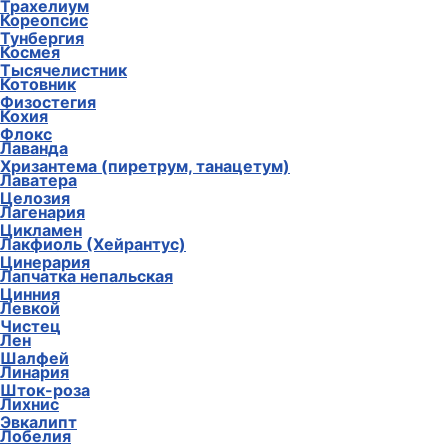
Трахелиум
Кореопсис
Тунбергия
Космея
Тысячелистник
Котовник
Физостегия
Кохия
Флокс
Лаванда
Хризантема (пиретрум, танацетум)
Лаватера
Целозия
Лагенария
Цикламен
Лакфиоль (Хейрантус)
Цинерария
Лапчатка непальская
Цинния
Левкой
Чистец
Лен
Шалфей
Линария
Шток-роза
Лихнис
Эвкалипт
Лобелия