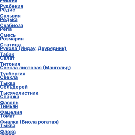
Ревень
Рудбекия
Редис
Сальвия
Редька
Скабиоза
Репа
Смесь
Розмарин
Статица
Рукола (Индау, Двурядник)
Табак
Салат
Титония
Свекла листовая (Мангольд)
Тунбергия
Свекла
Тыква
Сельдерей
Тысячелистник
Спаржа
Фасоль
Тимьян
Фацелия
Томат
Фиалка (Виола рогатая)
Тыква
Флокс