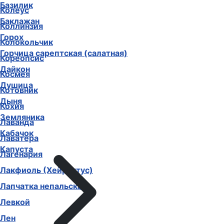
Базилик
Колеус
Баклажан
Коллинзия
Горох
Колокольчик
Горчица сарептская (салатная)
Кореопсис
Дайкон
Космея
Душица
Котовник
Дыня
Кохия
Земляника
Лаванда
Кабачок
Лаватера
Капуста
Лагенария
Лакфиоль (Хейрантус)
Лапчатка непальская
Левкой
Лен