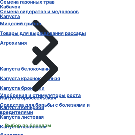
Семена газонных трав
Кабачок
Семена сидератов и медоносов
Капуста
Мицелий грибов
Товары для выращивания рассады
Агрохимия
Капуста белокочанная
Капуста краснокочанная
Капуста брокколи
Удобрения и стимуляторы роста
Капуста брюссельская
Средства для борьбы с болезнями и
Капуста кольраби
вредителями
Капуста листовая
Выбор по брендам
Капуста пекинская