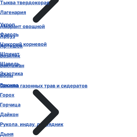
Тыква твердокорая
Лагенария
Укроп
Амарант овощной
Фасоль
Арбуз
Цикорий корневой
Артишок
Шпинат
Базилик
Щавель
Баклажан
Экзотика
Бобы
Брюква
Семена газонных трав и сидератов
Горох
Горчица
Дайкон
Рукола, индау, двурядник
Дыня