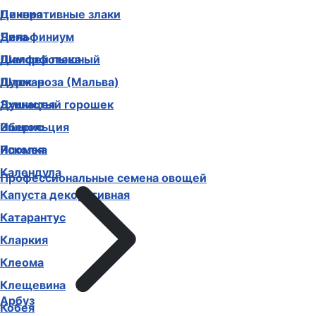
Декоративные злаки
Цинния
Дельфиниум
Чина
Диморфотека
Шалфей пышный
Дурман
Шток-роза (Мальва)
Душистый горошек
Эхинацея
Иберис
Эшшольция
Ипомея
Ясколка
Календула
Профессиональные семена овощей
Капуста декоративная
Катарантус
Кларкия
Клеома
Клещевина
Арбуз
Кобея