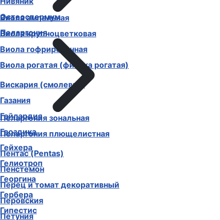
Нивяник
Остеоспермум
Виола ампельная
Пеларгония
Виола крупноцветковая
Виола гофрированная
Виола рогатая (фиалка рогатая)
Вискария (смолевка)
Газания
Гайлардия
Пеларгония зональная
Гвоздика
Пеларгония плющелистная
Гейхера
Пентас (Pentas)
Гелиотроп
Пенстемон
Георгина
Перец и томат декоративный
Гербера
Перовския
Гипестис
Петуния