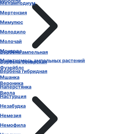
Вербена
Меламподиум
Мертензия
Мимулюс
Молодило
Молочай
Монарда
Вербена ампельная
Мультисмесь ампельных растений
Вербена бонарская
Фузейблс
Вербена гибридная
Мшанка
Вероника
Наперстянка
Виола
Настурция
Незабудка
Немезия
Немофила