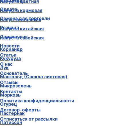
Доставка
Капуста цветная
Оплата
Капуста кормовая
Семена для торговли
Капуста японская
Розница
Капуста китайская
Справочник
Капуста савойская
Новости
Кориандр
Статьи
Кукуруза
О нас
Лук
Основатель
Мангольд (Свекла листовая)
Отзывы
Микрозелень
Контакты
Морковь
Политика конфиденциальности
Огурец
Договор-оферты
Пастернак
Отписаться от рассылки
Патиссон