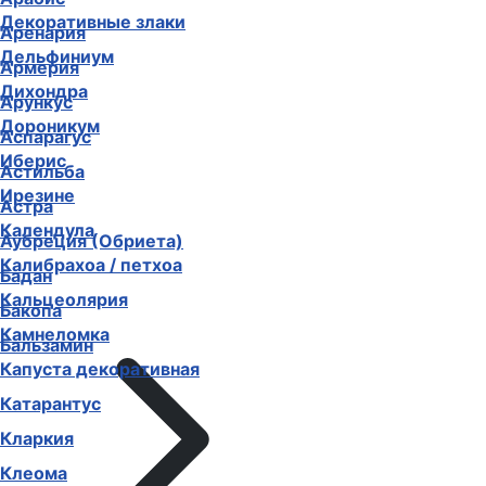
Декоративные злаки
Аренария
Дельфиниум
Армерия
Дихондра
Арункус
Дороникум
Аспарагус
Иберис
Астильба
Ирезине
Астра
Календула
Аубреция (Обриета)
Калибрахоа / петхоа
Бадан
Кальцеолярия
Бакопа
Камнеломка
Бальзамин
Капуста декоративная
Катарантус
Кларкия
Клеома