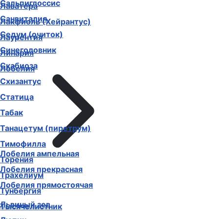
Сальпиглоссис
Лаватера
Санвиталия
Лакфиоль (Хейрантус)
Седум (очиток)
Лаурентия
Синеголовник
Линария
Скабиоза
Лобелия
Схизантус
Статица
Табак
Танацетум (пиретрум)
Тимофилла
Лобелия ампельная
Торения
Лобелия прекрасная
Трахелиум
Лобелия прямостоячая
Тунбергия
Львиный зев
Тысячелистник