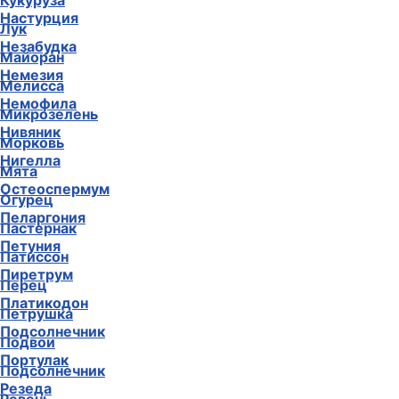
Кукуруза
Настурция
Лук
Незабудка
Майоран
Немезия
Мелисса
Немофила
Микрозелень
Нивяник
Морковь
Нигелла
Мята
Остеоспермум
Огурец
Пеларгония
Пастернак
Петуния
Патиссон
Пиретрум
Перец
Платикодон
Петрушка
Подсолнечник
Подвои
Портулак
Подсолнечник
Резеда