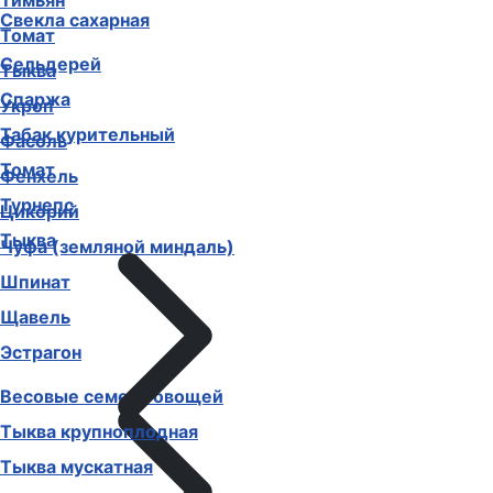
Тимьян
Свекла сахарная
Томат
Сельдерей
Тыква
Спаржа
Укроп
Табак курительный
Фасоль
Томат
Фенхель
Турнепс
Цикорий
Тыква
Чуфа (земляной миндаль)
Шпинат
Щавель
Эстрагон
Весовые семена овощей
Тыква крупноплодная
Тыква мускатная