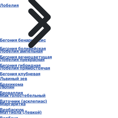
Лобелия
Бегония бенариенсис
Бегония боливийская
Лобелия ампельная
Бегония вечноцветущая
Лобелия прекрасная
Бегония гибридная
Лобелия прямостоячая
Бегония клубневая
Львиный зев
Брахикома
Люпин
Броваллия
Мак голостебельный
Ваточник (асклепиас)
Маргаритка
Вербаскум
Маттиола (Левкой)