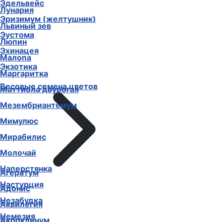
Эдельвейс
Лунария
Эризимум (желтушник)
Львиный зев
Эустома
Люпин
Эхинацея
Малопа
Экзотика
Маргаритка
Весовые семена цветов
Маттиола двурогая
Мезембриантемум
Мимулюс
Мирабилис
Молочай
Наперстянка
Агератум
Настурция
Адонис
Незабудка
Аквилегия
Немезия
Акроклинум