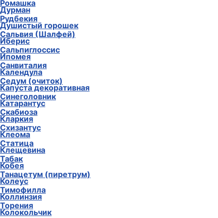
Ромашка
Дурман
Рудбекия
Душистый горошек
Сальвия (Шалфей)
Иберис
Сальпиглоссис
Ипомея
Санвиталия
Календула
Седум (очиток)
Капуста декоративная
Синеголовник
Катарантус
Скабиоза
Кларкия
Схизантус
Клеома
Статица
Клещевина
Табак
Кобея
Танацетум (пиретрум)
Колеус
Тимофилла
Коллинзия
Торения
Колокольчик