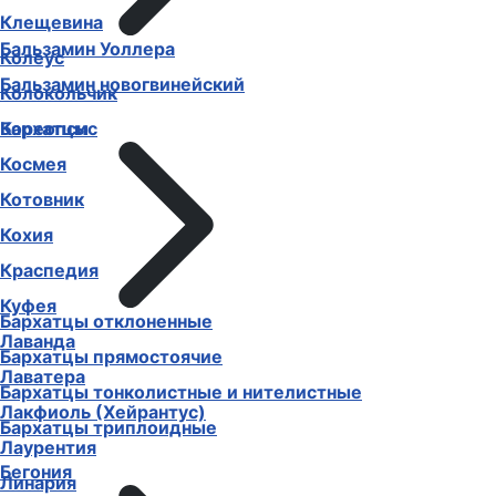
Клещевина
Бальзамин Уоллера
Колеус
Бальзамин новогвинейский
Колокольчик
Бархатцы
Кореопсис
Космея
Котовник
Кохия
Краспедия
Куфея
Бархатцы отклоненные
Лаванда
Бархатцы прямостоячие
Лаватера
Бархатцы тонколистные и нителистные
Лакфиоль (Хейрантус)
Бархатцы триплоидные
Лаурентия
Бегония
Линария