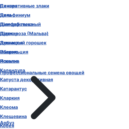
Декоративные злаки
Цинния
Дельфиниум
Чина
Диморфотека
Шалфей пышный
Дурман
Шток-роза (Мальва)
Душистый горошек
Эхинацея
Иберис
Эшшольция
Ипомея
Ясколка
Календула
Профессиональные семена овощей
Капуста декоративная
Катарантус
Кларкия
Клеома
Клещевина
Арбуз
Кобея