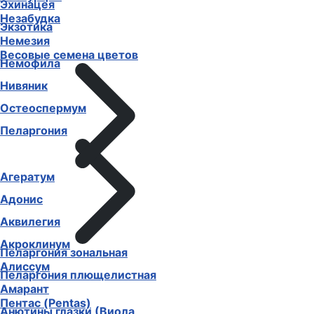
Эхинацея
Незабудка
Экзотика
Немезия
Весовые семена цветов
Немофила
Нивяник
Остеоспермум
Пеларгония
Агератум
Адонис
Аквилегия
Акроклинум
Пеларгония зональная
Алиссум
Пеларгония плющелистная
Амарант
Пентас (Pentas)
Анютины глазки (Виола