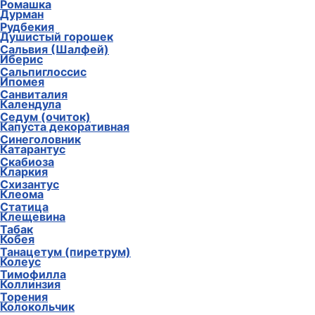
Ромашка
Дурман
Рудбекия
Душистый горошек
Сальвия (Шалфей)
Иберис
Сальпиглоссис
Ипомея
Санвиталия
Календула
Седум (очиток)
Капуста декоративная
Синеголовник
Катарантус
Скабиоза
Кларкия
Схизантус
Клеома
Статица
Клещевина
Табак
Кобея
Танацетум (пиретрум)
Колеус
Тимофилла
Коллинзия
Торения
Колокольчик