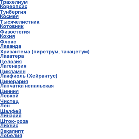
Трахелиум
Кореопсис
Тунбергия
Космея
Тысячелистник
Котовник
Физостегия
Кохия
Флокс
Лаванда
Хризантема (пиретрум, танацетум)
Лаватера
Целозия
Лагенария
Цикламен
Лакфиоль (Хейрантус)
Цинерария
Лапчатка непальская
Цинния
Левкой
Чистец
Лен
Шалфей
Линария
Шток-роза
Лихнис
Эвкалипт
Лобелия