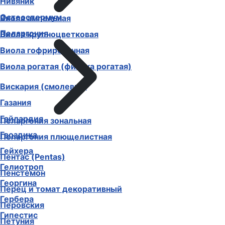
Нивяник
Остеоспермум
Виола ампельная
Пеларгония
Виола крупноцветковая
Виола гофрированная
Виола рогатая (фиалка рогатая)
Вискария (смолевка)
Газания
Гайлардия
Пеларгония зональная
Гвоздика
Пеларгония плющелистная
Гейхера
Пентас (Pentas)
Гелиотроп
Пенстемон
Георгина
Перец и томат декоративный
Гербера
Перовския
Гипестис
Петуния