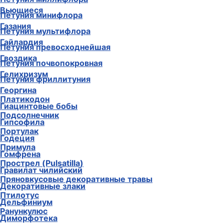
Вьющиеся
Петуния минифлора
Газания
Петуния мультифлора
Гайлардия
Петуния превосходнейшая
Гвоздика
Петуния почвопокровная
Гелихризум
Петуния фриллитуния
Георгина
Платикодон
Гиацинтовые бобы
Подсолнечник
Гипсофила
Портулак
Годеция
Примула
Гомфрена
Прострел (Pulsatilla)
Гравилат чилийский
Пряновкусовые декоративные травы
Декоративные злаки
Птилотус
Дельфиниум
Ранункулюс
Диморфотека