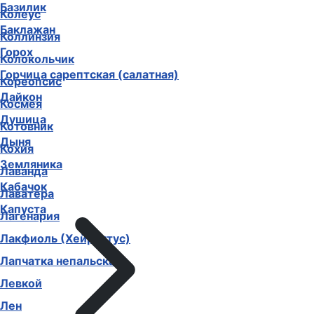
Базилик
Колеус
Баклажан
Коллинзия
Горох
Колокольчик
Горчица сарептская (салатная)
Кореопсис
Дайкон
Космея
Душица
Котовник
Дыня
Кохия
Земляника
Лаванда
Кабачок
Лаватера
Капуста
Лагенария
Лакфиоль (Хейрантус)
Лапчатка непальская
Левкой
Лен