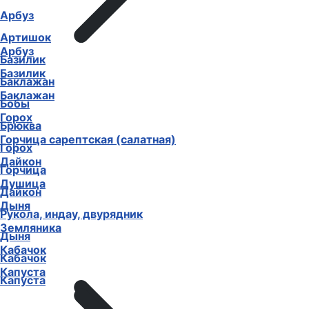
Арбуз
Артишок
Арбуз
Базилик
Базилик
Баклажан
Баклажан
Бобы
Горох
Брюква
Горчица сарептская (салатная)
Горох
Дайкон
Горчица
Душица
Дайкон
Дыня
Рукола, индау, двурядник
Земляника
Дыня
Кабачок
Кабачок
Капуста
Капуста