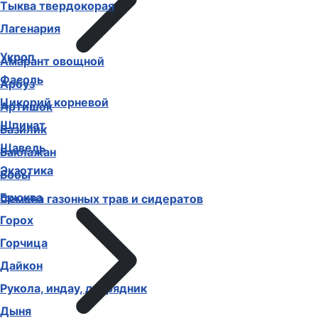
Тыква твердокорая
Лагенария
Укроп
Амарант овощной
Фасоль
Арбуз
Цикорий корневой
Артишок
Шпинат
Базилик
Щавель
Баклажан
Экзотика
Бобы
Брюква
Семена газонных трав и сидератов
Горох
Горчица
Дайкон
Рукола, индау, двурядник
Дыня