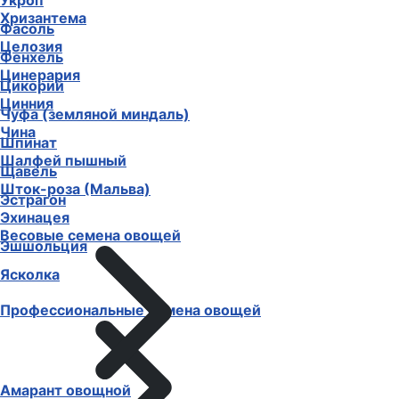
Укроп
Хризантема
Фасоль
Целозия
Фенхель
Цинерария
Цикорий
Цинния
Чуфа (земляной миндаль)
Чина
Шпинат
Шалфей пышный
Щавель
Шток-роза (Мальва)
Эстрагон
Эхинацея
Весовые семена овощей
Эшшольция
Ясколка
Профессиональные семена овощей
Амарант овощной