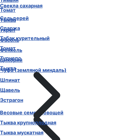
Тимьян
Свекла сахарная
Томат
Сельдерей
Тыква
Спаржа
Укроп
Табак курительный
Фасоль
Томат
Фенхель
Турнепс
Цикорий
Тыква
Чуфа (земляной миндаль)
Шпинат
Щавель
Эстрагон
Весовые семена овощей
Тыква крупноплодная
Тыква мускатная