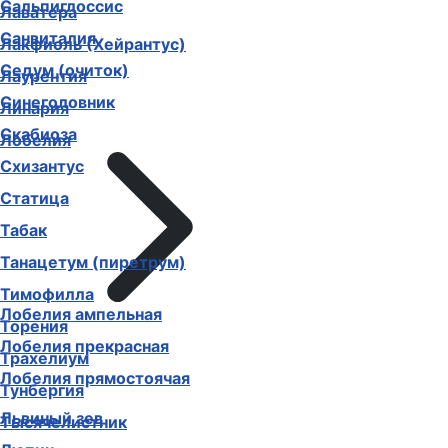
Сальпиглоссис
Лаватера
Санвиталия
Лакфиоль (Хейрантус)
Седум (очиток)
Лаурентия
Синеголовник
Линария
Скабиоза
Лобелия
Схизантус
Статица
Табак
Танацетум (пиретрум)
Тимофилла
Лобелия ампельная
Торения
Лобелия прекрасная
Трахелиум
Лобелия прямостоячая
Тунбергия
Львиный зев
Тысячелистник