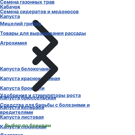
Семена газонных трав
Кабачок
Семена сидератов и медоносов
Капуста
Мицелий грибов
Товары для выращивания рассады
Агрохимия
Капуста белокочанная
Капуста краснокочанная
Капуста брокколи
Удобрения и стимуляторы роста
Капуста брюссельская
Средства для борьбы с болезнями и
Капуста кольраби
вредителями
Капуста листовая
Выбор по брендам
Капуста пекинская