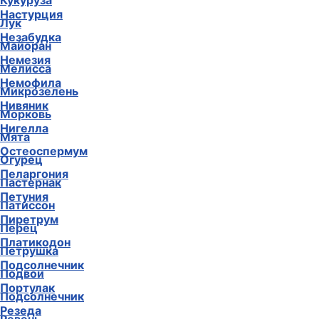
Кукуруза
Настурция
Лук
Незабудка
Майоран
Немезия
Мелисса
Немофила
Микрозелень
Нивяник
Морковь
Нигелла
Мята
Остеоспермум
Огурец
Пеларгония
Пастернак
Петуния
Патиссон
Пиретрум
Перец
Платикодон
Петрушка
Подсолнечник
Подвои
Портулак
Подсолнечник
Резеда