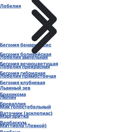
Лобелия
Бегония бенариенсис
Бегония боливийская
Лобелия ампельная
Бегония вечноцветущая
Лобелия прекрасная
Бегония гибридная
Лобелия прямостоячая
Бегония клубневая
Львиный зев
Брахикома
Люпин
Броваллия
Мак голостебельный
Ваточник (асклепиас)
Маргаритка
Вербаскум
Маттиола (Левкой)