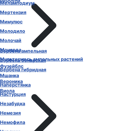
Вербена
Меламподиум
Мертензия
Мимулюс
Молодило
Молочай
Монарда
Вербена ампельная
Мультисмесь ампельных растений
Вербена бонарская
Фузейблс
Вербена гибридная
Мшанка
Вероника
Наперстянка
Виола
Настурция
Незабудка
Немезия
Немофила