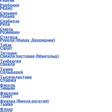
Ревень
Рудбекия
Редис
Сальвия
Редька
Скабиоза
Репа
Смесь
Розмарин
Статица
Рукола (Индау, Двурядник)
Табак
Салат
Титония
Свекла листовая (Мангольд)
Тунбергия
Свекла
Тыква
Сельдерей
Тысячелистник
Спаржа
Фасоль
Тимьян
Фацелия
Томат
Фиалка (Виола рогатая)
Тыква
Флокс