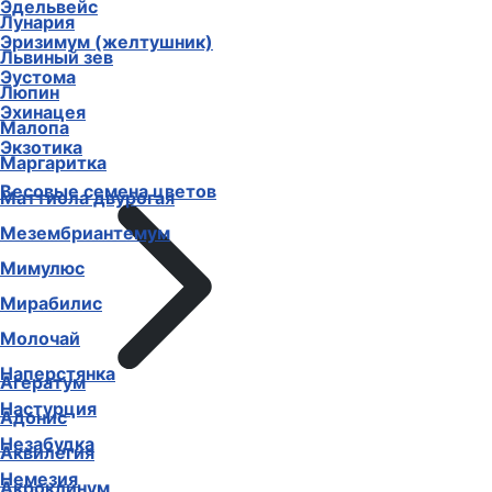
Эдельвейс
Лунария
Эризимум (желтушник)
Львиный зев
Эустома
Люпин
Эхинацея
Малопа
Экзотика
Маргаритка
Весовые семена цветов
Маттиола двурогая
Мезембриантемум
Мимулюс
Мирабилис
Молочай
Наперстянка
Агератум
Настурция
Адонис
Незабудка
Аквилегия
Немезия
Акроклинум