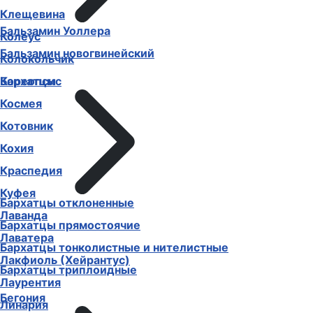
Клещевина
Бальзамин Уоллера
Колеус
Бальзамин новогвинейский
Колокольчик
Бархатцы
Кореопсис
Космея
Котовник
Кохия
Краспедия
Куфея
Бархатцы отклоненные
Лаванда
Бархатцы прямостоячие
Лаватера
Бархатцы тонколистные и нителистные
Лакфиоль (Хейрантус)
Бархатцы триплоидные
Лаурентия
Бегония
Линария