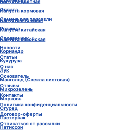
Доставка
Капуста цветная
Оплата
Капуста кормовая
Семена для торговли
Капуста японская
Розница
Капуста китайская
Справочник
Капуста савойская
Новости
Кориандр
Статьи
Кукуруза
О нас
Лук
Основатель
Мангольд (Свекла листовая)
Отзывы
Микрозелень
Контакты
Морковь
Политика конфиденциальности
Огурец
Договор-оферты
Пастернак
Отписаться от рассылки
Патиссон