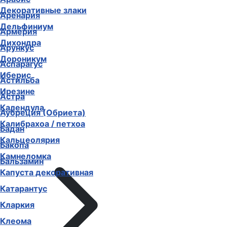
Декоративные злаки
Аренария
Дельфиниум
Армерия
Дихондра
Арункус
Дороникум
Аспарагус
Иберис
Астильба
Ирезине
Астра
Календула
Аубреция (Обриета)
Калибрахоа / петхоа
Бадан
Кальцеолярия
Бакопа
Камнеломка
Бальзамин
Капуста декоративная
Катарантус
Кларкия
Клеома