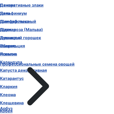
Декоративные злаки
Цинния
Дельфиниум
Чина
Диморфотека
Шалфей пышный
Дурман
Шток-роза (Мальва)
Душистый горошек
Эхинацея
Иберис
Эшшольция
Ипомея
Ясколка
Календула
Профессиональные семена овощей
Капуста декоративная
Катарантус
Кларкия
Клеома
Клещевина
Арбуз
Кобея