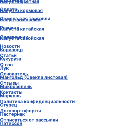
Доставка
Капуста цветная
Оплата
Капуста кормовая
Семена для торговли
Капуста японская
Розница
Капуста китайская
Справочник
Капуста савойская
Новости
Кориандр
Статьи
Кукуруза
О нас
Лук
Основатель
Мангольд (Свекла листовая)
Отзывы
Микрозелень
Контакты
Морковь
Политика конфиденциальности
Огурец
Договор-оферты
Пастернак
Отписаться от рассылки
Патиссон