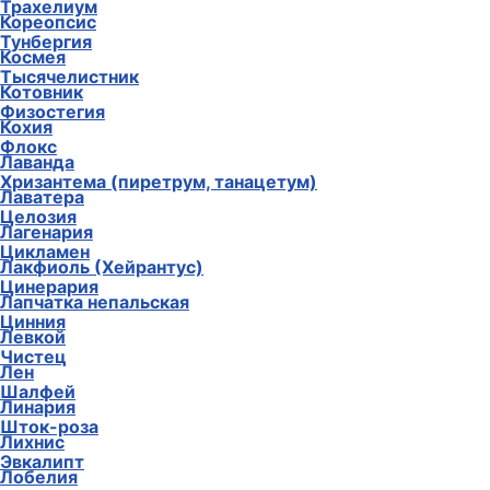
Трахелиум
Кореопсис
Тунбергия
Космея
Тысячелистник
Котовник
Физостегия
Кохия
Флокс
Лаванда
Хризантема (пиретрум, танацетум)
Лаватера
Целозия
Лагенария
Цикламен
Лакфиоль (Хейрантус)
Цинерария
Лапчатка непальская
Цинния
Левкой
Чистец
Лен
Шалфей
Линария
Шток-роза
Лихнис
Эвкалипт
Лобелия