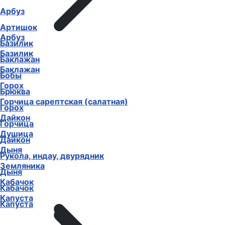
Арбуз
Артишок
Арбуз
Базилик
Базилик
Баклажан
Баклажан
Бобы
Горох
Брюква
Горчица сарептская (салатная)
Горох
Дайкон
Горчица
Душица
Дайкон
Дыня
Рукола, индау, двурядник
Земляника
Дыня
Кабачок
Кабачок
Капуста
Капуста