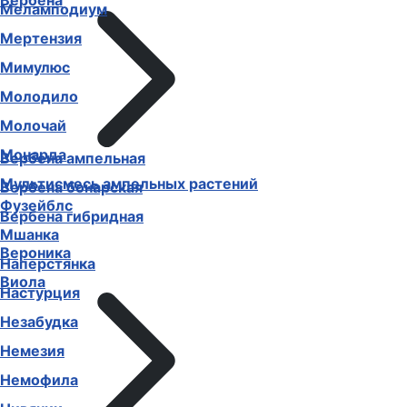
Вербена
Меламподиум
Мертензия
Мимулюс
Молодило
Молочай
Монарда
Вербена ампельная
Мультисмесь ампельных растений
Вербена бонарская
Фузейблс
Вербена гибридная
Мшанка
Вероника
Наперстянка
Виола
Настурция
Незабудка
Немезия
Немофила