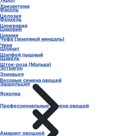
Укроп
Хризантема
Фасоль
Целозия
Фенхель
Цинерария
Цикорий
Цинния
Чуфа (земляной миндаль)
Чина
Шпинат
Шалфей пышный
Щавель
Шток-роза (Мальва)
Эстрагон
Эхинацея
Весовые семена овощей
Эшшольция
Ясколка
Профессиональные семена овощей
Амарант овощной