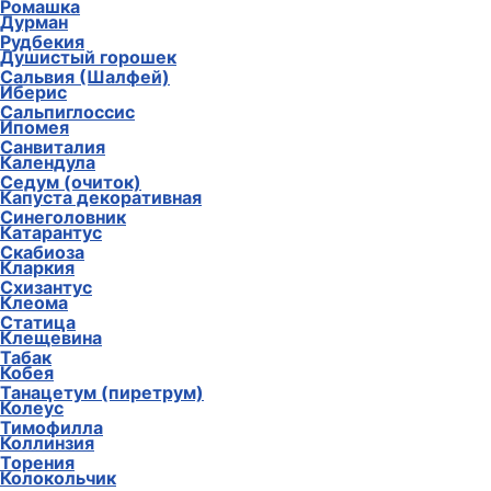
Ромашка
Дурман
Рудбекия
Душистый горошек
Сальвия (Шалфей)
Иберис
Сальпиглоссис
Ипомея
Санвиталия
Календула
Седум (очиток)
Капуста декоративная
Синеголовник
Катарантус
Скабиоза
Кларкия
Схизантус
Клеома
Статица
Клещевина
Табак
Кобея
Танацетум (пиретрум)
Колеус
Тимофилла
Коллинзия
Торения
Колокольчик