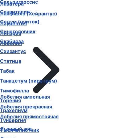
Сальпиглоссис
Лаватера
Санвиталия
Лакфиоль (Хейрантус)
Седум (очиток)
Лаурентия
Синеголовник
Линария
Скабиоза
Лобелия
Схизантус
Статица
Табак
Танацетум (пиретрум)
Тимофилла
Лобелия ампельная
Торения
Лобелия прекрасная
Трахелиум
Лобелия прямостоячая
Тунбергия
Львиный зев
Тысячелистник