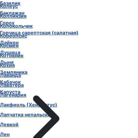
Базилик
Колеус
Баклажан
Коллинзия
Горох
Колокольчик
Горчица сарептская (салатная)
Кореопсис
Дайкон
Космея
Душица
Котовник
Дыня
Кохия
Земляника
Лаванда
Кабачок
Лаватера
Капуста
Лагенария
Лакфиоль (Хейрантус)
Лапчатка непальская
Левкой
Лен