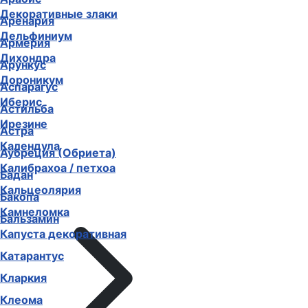
Декоративные злаки
Аренария
Дельфиниум
Армерия
Дихондра
Арункус
Дороникум
Аспарагус
Иберис
Астильба
Ирезине
Астра
Календула
Аубреция (Обриета)
Калибрахоа / петхоа
Бадан
Кальцеолярия
Бакопа
Камнеломка
Бальзамин
Капуста декоративная
Катарантус
Кларкия
Клеома