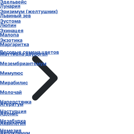
Эдельвейс
Лунария
Эризимум (желтушник)
Львиный зев
Эустома
Люпин
Эхинацея
Малопа
Экзотика
Маргаритка
Весовые семена цветов
Маттиола двурогая
Мезембриантемум
Мимулюс
Мирабилис
Молочай
Наперстянка
Агератум
Настурция
Адонис
Незабудка
Аквилегия
Немезия
Акроклинум