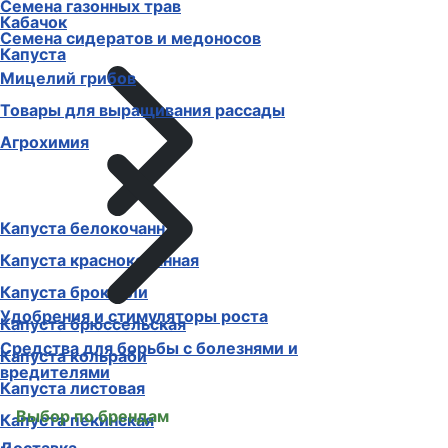
Семена газонных трав
Кабачок
Семена сидератов и медоносов
Капуста
Мицелий грибов
Товары для выращивания рассады
Агрохимия
Капуста белокочанная
Капуста краснокочанная
Капуста брокколи
Удобрения и стимуляторы роста
Капуста брюссельская
Средства для борьбы с болезнями и
Капуста кольраби
вредителями
Капуста листовая
Выбор по брендам
Капуста пекинская