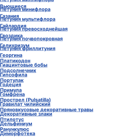
Вьющиеся
Петуния минифлора
Газания
Петуния мультифлора
Гайлардия
Петуния превосходнейшая
Гвоздика
Петуния почвопокровная
Гелихризум
Петуния фриллитуния
Георгина
Платикодон
Гиацинтовые бобы
Подсолнечник
Гипсофила
Портулак
Годеция
Примула
Гомфрена
Прострел (Pulsatilla)
Гравилат чилийский
Пряновкусовые декоративные травы
Декоративные злаки
Птилотус
Дельфиниум
Ранункулюс
Диморфотека