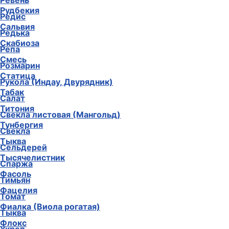
Ревень
Рудбекия
Редис
Сальвия
Редька
Скабиоза
Репа
Смесь
Розмарин
Статица
Рукола (Индау, Двурядник)
Табак
Салат
Титония
Свекла листовая (Мангольд)
Тунбергия
Свекла
Тыква
Сельдерей
Тысячелистник
Спаржа
Фасоль
Тимьян
Фацелия
Томат
Фиалка (Виола рогатая)
Тыква
Флокс