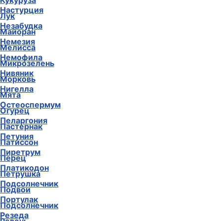
Кукуруза
Настурция
Лук
Незабудка
Майоран
Немезия
Мелисса
Немофила
Микрозелень
Нивяник
Морковь
Нигелла
Мята
Остеоспермум
Огурец
Пеларгония
Пастернак
Петуния
Патиссон
Пиретрум
Перец
Платикодон
Петрушка
Подсолнечник
Подвои
Портулак
Подсолнечник
Резеда