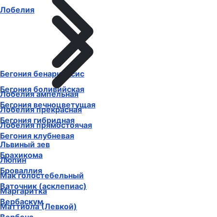
Лобелия
Бегония бенариенсис
Бегония боливийская
Лобелия ампельная
Бегония вечноцветущая
Лобелия прекрасная
Бегония гибридная
Лобелия прямостоячая
Бегония клубневая
Львиный зев
Брахикома
Люпин
Броваллия
Мак голостебельный
Ваточник (асклепиас)
Маргаритка
Вербаскум
Маттиола (Левкой)