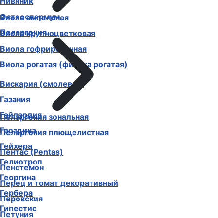
Нивяник
Остеоспермум
Виола ампельная
Пеларгония
Виола крупноцветковая
Виола гофрированная
Виола рогатая (фиалка рогатая)
Вискария (смолевка)
Газания
Гайлардия
Пеларгония зональная
Гвоздика
Пеларгония плющелистная
Гейхера
Пентас (Pentas)
Гелиотроп
Пенстемон
Георгина
Перец и томат декоративный
Гербера
Перовския
Гипестис
Петуния