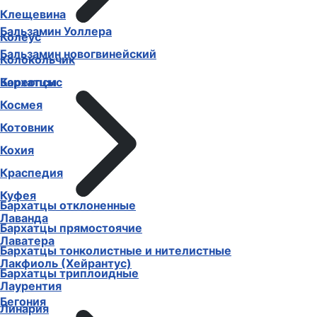
Клещевина
Бальзамин Уоллера
Колеус
Бальзамин новогвинейский
Колокольчик
Бархатцы
Кореопсис
Космея
Котовник
Кохия
Краспедия
Куфея
Бархатцы отклоненные
Лаванда
Бархатцы прямостоячие
Лаватера
Бархатцы тонколистные и нителистные
Лакфиоль (Хейрантус)
Бархатцы триплоидные
Лаурентия
Бегония
Линария