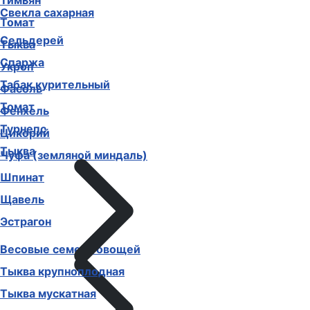
Тимьян
Свекла сахарная
Томат
Сельдерей
Тыква
Спаржа
Укроп
Табак курительный
Фасоль
Томат
Фенхель
Турнепс
Цикорий
Тыква
Чуфа (земляной миндаль)
Шпинат
Щавель
Эстрагон
Весовые семена овощей
Тыква крупноплодная
Тыква мускатная