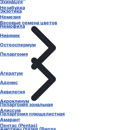
Эхинацея
Незабудка
Экзотика
Немезия
Весовые семена цветов
Немофила
Нивяник
Остеоспермум
Пеларгония
Агератум
Адонис
Аквилегия
Акроклинум
Пеларгония зональная
Алиссум
Пеларгония плющелистная
Амарант
Пентас (Pentas)
Анютины глазки (Виола