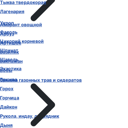
Тыква твердокорая
Лагенария
Укроп
Амарант овощной
Фасоль
Арбуз
Цикорий корневой
Артишок
Шпинат
Базилик
Щавель
Баклажан
Экзотика
Бобы
Брюква
Семена газонных трав и сидератов
Горох
Горчица
Дайкон
Рукола, индау, двурядник
Дыня