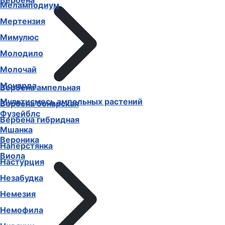
Вербена
Меламподиум
Мертензия
Мимулюс
Молодило
Молочай
Монарда
Вербена ампельная
Мультисмесь ампельных растений
Вербена бонарская
Фузейблс
Вербена гибридная
Мшанка
Вероника
Наперстянка
Виола
Настурция
Незабудка
Немезия
Немофила