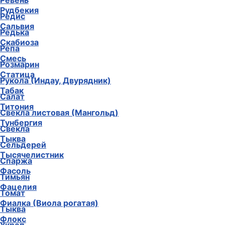
Ревень
Рудбекия
Редис
Сальвия
Редька
Скабиоза
Репа
Смесь
Розмарин
Статица
Рукола (Индау, Двурядник)
Табак
Салат
Титония
Свекла листовая (Мангольд)
Тунбергия
Свекла
Тыква
Сельдерей
Тысячелистник
Спаржа
Фасоль
Тимьян
Фацелия
Томат
Фиалка (Виола рогатая)
Тыква
Флокс