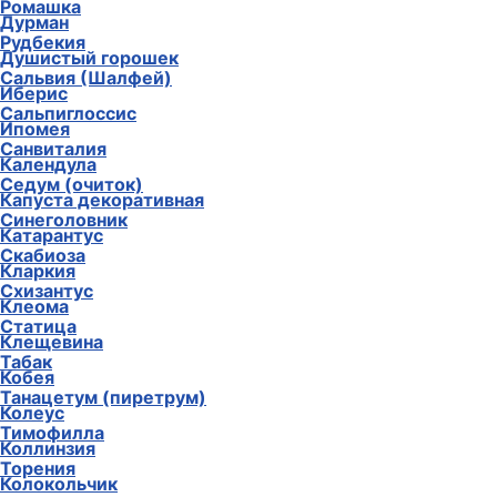
Ромашка
Дурман
Рудбекия
Душистый горошек
Сальвия (Шалфей)
Иберис
Сальпиглоссис
Ипомея
Санвиталия
Календула
Седум (очиток)
Капуста декоративная
Синеголовник
Катарантус
Скабиоза
Кларкия
Схизантус
Клеома
Статица
Клещевина
Табак
Кобея
Танацетум (пиретрум)
Колеус
Тимофилла
Коллинзия
Торения
Колокольчик