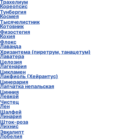
Трахелиум
Кореопсис
Тунбергия
Космея
Тысячелистник
Котовник
Физостегия
Кохия
Флокс
Лаванда
Хризантема (пиретрум, танацетум)
Лаватера
Целозия
Лагенария
Цикламен
Лакфиоль (Хейрантус)
Цинерария
Лапчатка непальская
Цинния
Левкой
Чистец
Лен
Шалфей
Линария
Шток-роза
Лихнис
Эвкалипт
Лобелия