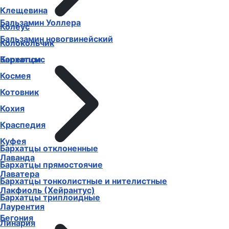
Клещевина
Бальзамин Уоллера
Колеус
Бальзамин новогвинейский
Колокольчик
Бархатцы
Кореопсис
Космея
Котовник
Кохия
Краспедия
Куфея
Бархатцы отклоненные
Лаванда
Бархатцы прямостоячие
Лаватера
Бархатцы тонколистные и нителистные
Лакфиоль (Хейрантус)
Бархатцы триплоидные
Лаурентия
Бегония
Линария