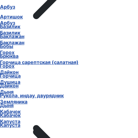
Арбуз
Артишок
Арбуз
Базилик
Базилик
Баклажан
Баклажан
Бобы
Горох
Брюква
Горчица сарептская (салатная)
Горох
Дайкон
Горчица
Душица
Дайкон
Дыня
Рукола, индау, двурядник
Земляника
Дыня
Кабачок
Кабачок
Капуста
Капуста