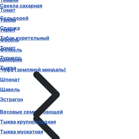
Тимьян
Свекла сахарная
Томат
Сельдерей
Тыква
Спаржа
Укроп
Табак курительный
Фасоль
Томат
Фенхель
Турнепс
Цикорий
Тыква
Чуфа (земляной миндаль)
Шпинат
Щавель
Эстрагон
Весовые семена овощей
Тыква крупноплодная
Тыква мускатная