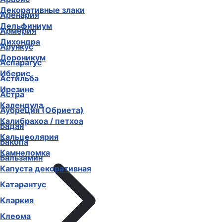
Декоративные злаки
Аренария
Дельфиниум
Армерия
Дихондра
Арункус
Дороникум
Аспарагус
Иберис
Астильба
Ирезине
Астра
Календула
Аубреция (Обриета)
Калибрахоа / петхоа
Бадан
Кальцеолярия
Бакопа
Камнеломка
Бальзамин
Капуста декоративная
Катарантус
Кларкия
Клеома