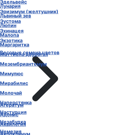
Эдельвейс
Лунария
Эризимум (желтушник)
Львиный зев
Эустома
Люпин
Эхинацея
Малопа
Экзотика
Маргаритка
Весовые семена цветов
Маттиола двурогая
Мезембриантемум
Мимулюс
Мирабилис
Молочай
Наперстянка
Агератум
Настурция
Адонис
Незабудка
Аквилегия
Немезия
Акроклинум