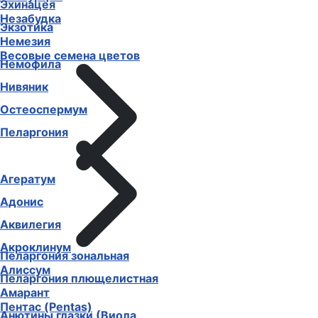
Эхинацея
Незабудка
Экзотика
Немезия
Весовые семена цветов
Немофила
Нивяник
Остеоспермум
Пеларгония
Агератум
Адонис
Аквилегия
Акроклинум
Пеларгония зональная
Алиссум
Пеларгония плющелистная
Амарант
Пентас (Pentas)
Анютины глазки (Виола