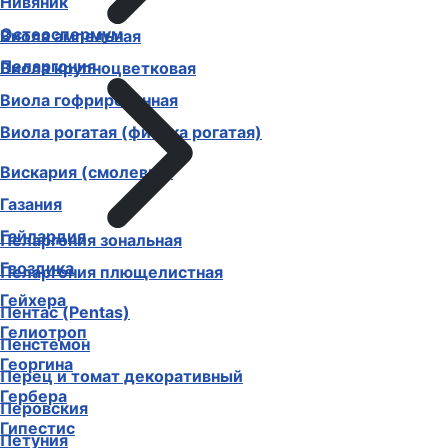
Нивяник
Остеоспермум
Виола ампельная
Пеларгония
Виола крупноцветковая
Виола гофрированная
Виола рогатая (фиалка рогатая)
Вискария (смолевка)
Газания
Гайлардия
Пеларгония зональная
Гвоздика
Пеларгония плющелистная
Гейхера
Пентас (Pentas)
Гелиотроп
Пенстемон
Георгина
Перец и томат декоративный
Гербера
Перовския
Гипестис
Петуния