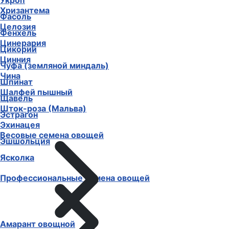
Укроп
Хризантема
Фасоль
Целозия
Фенхель
Цинерария
Цикорий
Цинния
Чуфа (земляной миндаль)
Чина
Шпинат
Шалфей пышный
Щавель
Шток-роза (Мальва)
Эстрагон
Эхинацея
Весовые семена овощей
Эшшольция
Ясколка
Профессиональные семена овощей
Амарант овощной