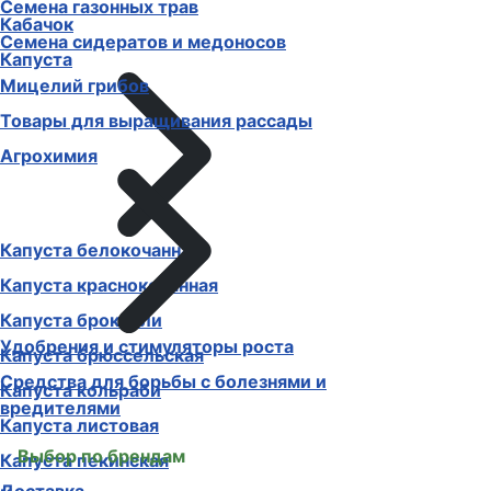
Семена газонных трав
Кабачок
Семена сидератов и медоносов
Капуста
Мицелий грибов
Товары для выращивания рассады
Агрохимия
Капуста белокочанная
Капуста краснокочанная
Капуста брокколи
Удобрения и стимуляторы роста
Капуста брюссельская
Средства для борьбы с болезнями и
Капуста кольраби
вредителями
Капуста листовая
Выбор по брендам
Капуста пекинская