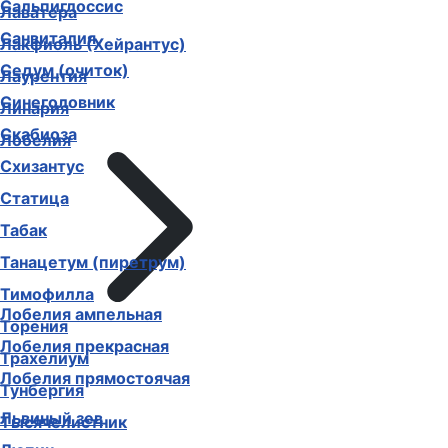
Сальпиглоссис
Лаватера
Санвиталия
Лакфиоль (Хейрантус)
Седум (очиток)
Лаурентия
Синеголовник
Линария
Скабиоза
Лобелия
Схизантус
Статица
Табак
Танацетум (пиретрум)
Тимофилла
Лобелия ампельная
Торения
Лобелия прекрасная
Трахелиум
Лобелия прямостоячая
Тунбергия
Львиный зев
Тысячелистник