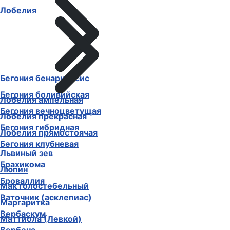
Лобелия
Бегония бенариенсис
Бегония боливийская
Лобелия ампельная
Бегония вечноцветущая
Лобелия прекрасная
Бегония гибридная
Лобелия прямостоячая
Бегония клубневая
Львиный зев
Брахикома
Люпин
Броваллия
Мак голостебельный
Ваточник (асклепиас)
Маргаритка
Вербаскум
Маттиола (Левкой)