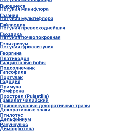
Вьющиеся
Петуния минифлора
Газания
Петуния мультифлора
Гайлардия
Петуния превосходнейшая
Гвоздика
Петуния почвопокровная
Гелихризум
Петуния фриллитуния
Георгина
Платикодон
Гиацинтовые бобы
Подсолнечник
Гипсофила
Портулак
Годеция
Примула
Гомфрена
Прострел (Pulsatilla)
Гравилат чилийский
Пряновкусовые декоративные травы
Декоративные злаки
Птилотус
Дельфиниум
Ранункулюс
Диморфотека