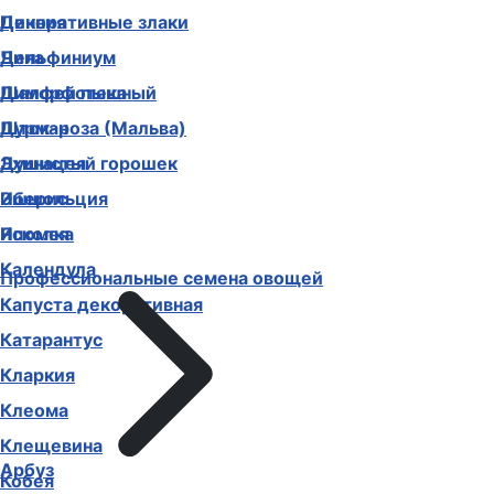
Декоративные злаки
Цинния
Дельфиниум
Чина
Диморфотека
Шалфей пышный
Дурман
Шток-роза (Мальва)
Душистый горошек
Эхинацея
Иберис
Эшшольция
Ипомея
Ясколка
Календула
Профессиональные семена овощей
Капуста декоративная
Катарантус
Кларкия
Клеома
Клещевина
Арбуз
Кобея