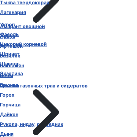
Тыква твердокорая
Лагенария
Укроп
Амарант овощной
Фасоль
Арбуз
Цикорий корневой
Артишок
Шпинат
Базилик
Щавель
Баклажан
Экзотика
Бобы
Брюква
Семена газонных трав и сидератов
Горох
Горчица
Дайкон
Рукола, индау, двурядник
Дыня