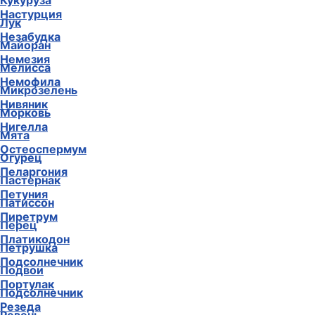
Кукуруза
Настурция
Лук
Незабудка
Майоран
Немезия
Мелисса
Немофила
Микрозелень
Нивяник
Морковь
Нигелла
Мята
Остеоспермум
Огурец
Пеларгония
Пастернак
Петуния
Патиссон
Пиретрум
Перец
Платикодон
Петрушка
Подсолнечник
Подвои
Портулак
Подсолнечник
Резеда