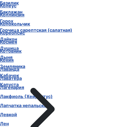
Базилик
Колеус
Баклажан
Коллинзия
Горох
Колокольчик
Горчица сарептская (салатная)
Кореопсис
Дайкон
Космея
Душица
Котовник
Дыня
Кохия
Земляника
Лаванда
Кабачок
Лаватера
Капуста
Лагенария
Лакфиоль (Хейрантус)
Лапчатка непальская
Левкой
Лен