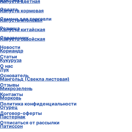
Доставка
Капуста цветная
Оплата
Капуста кормовая
Семена для торговли
Капуста японская
Розница
Капуста китайская
Справочник
Капуста савойская
Новости
Кориандр
Статьи
Кукуруза
О нас
Лук
Основатель
Мангольд (Свекла листовая)
Отзывы
Микрозелень
Контакты
Морковь
Политика конфиденциальности
Огурец
Договор-оферты
Пастернак
Отписаться от рассылки
Патиссон