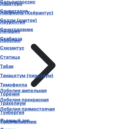
Сальпиглоссис
Лаватера
Санвиталия
Лакфиоль (Хейрантус)
Седум (очиток)
Лаурентия
Синеголовник
Линария
Скабиоза
Лобелия
Схизантус
Статица
Табак
Танацетум (пиретрум)
Тимофилла
Лобелия ампельная
Торения
Лобелия прекрасная
Трахелиум
Лобелия прямостоячая
Тунбергия
Львиный зев
Тысячелистник