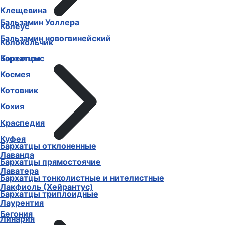
Клещевина
Бальзамин Уоллера
Колеус
Бальзамин новогвинейский
Колокольчик
Бархатцы
Кореопсис
Космея
Котовник
Кохия
Краспедия
Куфея
Бархатцы отклоненные
Лаванда
Бархатцы прямостоячие
Лаватера
Бархатцы тонколистные и нителистные
Лакфиоль (Хейрантус)
Бархатцы триплоидные
Лаурентия
Бегония
Линария