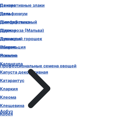
Декоративные злаки
Цинния
Дельфиниум
Чина
Диморфотека
Шалфей пышный
Дурман
Шток-роза (Мальва)
Душистый горошек
Эхинацея
Иберис
Эшшольция
Ипомея
Ясколка
Календула
Профессиональные семена овощей
Капуста декоративная
Катарантус
Кларкия
Клеома
Клещевина
Арбуз
Кобея