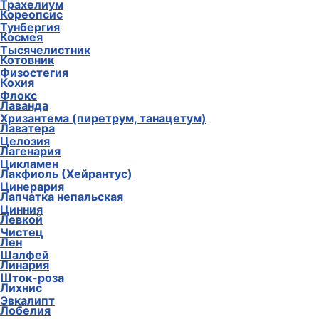
Трахелиум
Кореопсис
Тунбергия
Космея
Тысячелистник
Котовник
Физостегия
Кохия
Флокс
Лаванда
Хризантема (пиретрум, танацетум)
Лаватера
Целозия
Лагенария
Цикламен
Лакфиоль (Хейрантус)
Цинерария
Лапчатка непальская
Цинния
Левкой
Чистец
Лен
Шалфей
Линария
Шток-роза
Лихнис
Эвкалипт
Лобелия