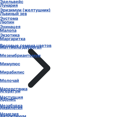
Эдельвейс
Лунария
Эризимум (желтушник)
Львиный зев
Эустома
Люпин
Эхинацея
Малопа
Экзотика
Маргаритка
Весовые семена цветов
Маттиола двурогая
Мезембриантемум
Мимулюс
Мирабилис
Молочай
Наперстянка
Агератум
Настурция
Адонис
Незабудка
Аквилегия
Немезия
Акроклинум