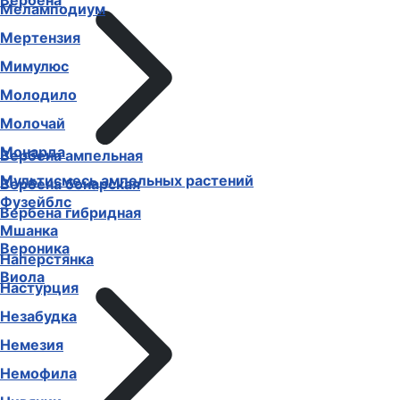
Вербена
Меламподиум
Мертензия
Мимулюс
Молодило
Молочай
Монарда
Вербена ампельная
Мультисмесь ампельных растений
Вербена бонарская
Фузейблс
Вербена гибридная
Мшанка
Вероника
Наперстянка
Виола
Настурция
Незабудка
Немезия
Немофила