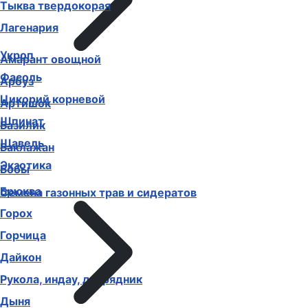
Тыква твердокорая
Лагенария
Укроп
Амарант овощной
Фасоль
Арбуз
Цикорий корневой
Артишок
Шпинат
Базилик
Щавель
Баклажан
Экзотика
Бобы
Брюква
Семена газонных трав и сидератов
Горох
Горчица
Дайкон
Рукола, индау, двурядник
Дыня