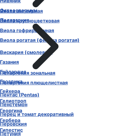
Нивяник
Остеоспермум
Виола ампельная
Пеларгония
Виола крупноцветковая
Виола гофрированная
Виола рогатая (фиалка рогатая)
Вискария (смолевка)
Газания
Гайлардия
Пеларгония зональная
Гвоздика
Пеларгония плющелистная
Гейхера
Пентас (Pentas)
Гелиотроп
Пенстемон
Георгина
Перец и томат декоративный
Гербера
Перовския
Гипестис
Петуния