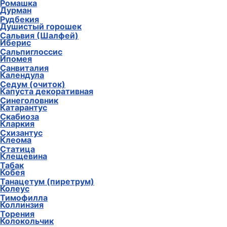
Ромашка
Дурман
Рудбекия
Душистый горошек
Сальвия (Шалфей)
Иберис
Сальпиглоссис
Ипомея
Санвиталия
Календула
Седум (очиток)
Капуста декоративная
Синеголовник
Катарантус
Скабиоза
Кларкия
Схизантус
Клеома
Статица
Клещевина
Табак
Кобея
Танацетум (пиретрум)
Колеус
Тимофилла
Коллинзия
Торения
Колокольчик