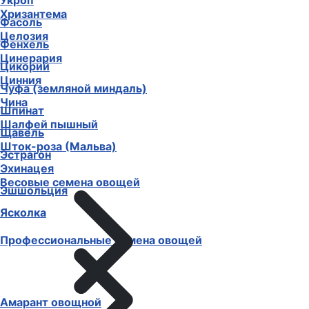
Укроп
Хризантема
Фасоль
Целозия
Фенхель
Цинерария
Цикорий
Цинния
Чуфа (земляной миндаль)
Чина
Шпинат
Шалфей пышный
Щавель
Шток-роза (Мальва)
Эстрагон
Эхинацея
Весовые семена овощей
Эшшольция
Ясколка
Профессиональные семена овощей
Амарант овощной