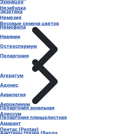
Эхинацея
Незабудка
Экзотика
Немезия
Весовые семена цветов
Немофила
Нивяник
Остеоспермум
Пеларгония
Агератум
Адонис
Аквилегия
Акроклинум
Пеларгония зональная
Алиссум
Пеларгония плющелистная
Амарант
Пентас (Pentas)
Анютины глазки (Виола