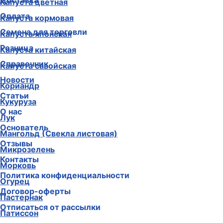
Доставка
Капуста цветная
Оплата
Капуста кормовая
Семена для торговли
Капуста японская
Розница
Капуста китайская
Справочник
Капуста савойская
Новости
Кориандр
Статьи
Кукуруза
О нас
Лук
Основатель
Мангольд (Свекла листовая)
Отзывы
Микрозелень
Контакты
Морковь
Политика конфиденциальности
Огурец
Договор-оферты
Пастернак
Отписаться от рассылки
Патиссон