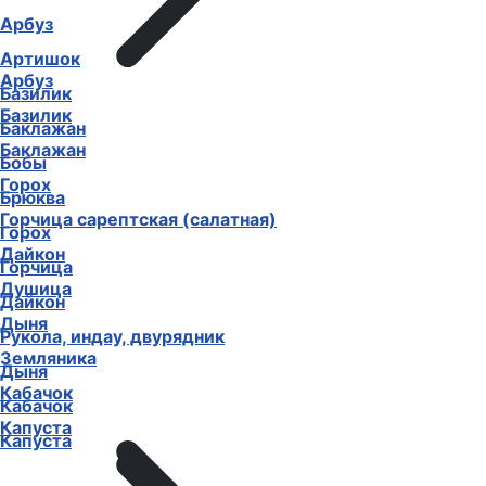
Арбуз
Артишок
Арбуз
Базилик
Базилик
Баклажан
Баклажан
Бобы
Горох
Брюква
Горчица сарептская (салатная)
Горох
Дайкон
Горчица
Душица
Дайкон
Дыня
Рукола, индау, двурядник
Земляника
Дыня
Кабачок
Кабачок
Капуста
Капуста