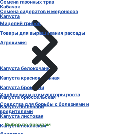
Семена газонных трав
Кабачок
Семена сидератов и медоносов
Капуста
Мицелий грибов
Товары для выращивания рассады
Агрохимия
Капуста белокочанная
Капуста краснокочанная
Капуста брокколи
Удобрения и стимуляторы роста
Капуста брюссельская
Средства для борьбы с болезнями и
Капуста кольраби
вредителями
Капуста листовая
Выбор по брендам
Капуста пекинская