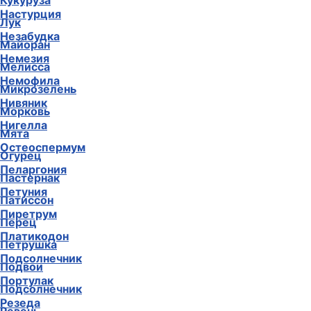
Кукуруза
Настурция
Лук
Незабудка
Майоран
Немезия
Мелисса
Немофила
Микрозелень
Нивяник
Морковь
Нигелла
Мята
Остеоспермум
Огурец
Пеларгония
Пастернак
Петуния
Патиссон
Пиретрум
Перец
Платикодон
Петрушка
Подсолнечник
Подвои
Портулак
Подсолнечник
Резеда