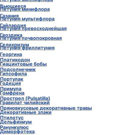
Вьющиеся
Петуния минифлора
Газания
Петуния мультифлора
Гайлардия
Петуния превосходнейшая
Гвоздика
Петуния почвопокровная
Гелихризум
Петуния фриллитуния
Георгина
Платикодон
Гиацинтовые бобы
Подсолнечник
Гипсофила
Портулак
Годеция
Примула
Гомфрена
Прострел (Pulsatilla)
Гравилат чилийский
Пряновкусовые декоративные травы
Декоративные злаки
Птилотус
Дельфиниум
Ранункулюс
Диморфотека