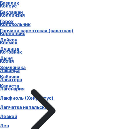
Базилик
Колеус
Баклажан
Коллинзия
Горох
Колокольчик
Горчица сарептская (салатная)
Кореопсис
Дайкон
Космея
Душица
Котовник
Дыня
Кохия
Земляника
Лаванда
Кабачок
Лаватера
Капуста
Лагенария
Лакфиоль (Хейрантус)
Лапчатка непальская
Левкой
Лен