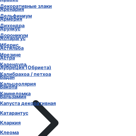
Декоративные злаки
Аренария
Дельфиниум
Армерия
Дихондра
Арункус
Дороникум
Аспарагус
Иберис
Астильба
Ирезине
Астра
Календула
Аубреция (Обриета)
Калибрахоа / петхоа
Бадан
Кальцеолярия
Бакопа
Камнеломка
Бальзамин
Капуста декоративная
Катарантус
Кларкия
Клеома