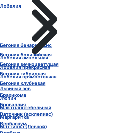
Лобелия
Бегония бенариенсис
Бегония боливийская
Лобелия ампельная
Бегония вечноцветущая
Лобелия прекрасная
Бегония гибридная
Лобелия прямостоячая
Бегония клубневая
Львиный зев
Брахикома
Люпин
Броваллия
Мак голостебельный
Ваточник (асклепиас)
Маргаритка
Вербаскум
Маттиола (Левкой)