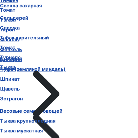
Тимьян
Свекла сахарная
Томат
Сельдерей
Тыква
Спаржа
Укроп
Табак курительный
Фасоль
Томат
Фенхель
Турнепс
Цикорий
Тыква
Чуфа (земляной миндаль)
Шпинат
Щавель
Эстрагон
Весовые семена овощей
Тыква крупноплодная
Тыква мускатная