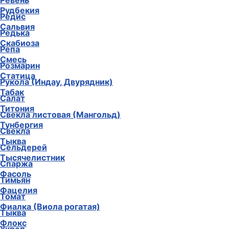
Ревень
Рудбекия
Редис
Сальвия
Редька
Скабиоза
Репа
Смесь
Розмарин
Статица
Рукола (Индау, Двурядник)
Табак
Салат
Титония
Свекла листовая (Мангольд)
Тунбергия
Свекла
Тыква
Сельдерей
Тысячелистник
Спаржа
Фасоль
Тимьян
Фацелия
Томат
Фиалка (Виола рогатая)
Тыква
Флокс