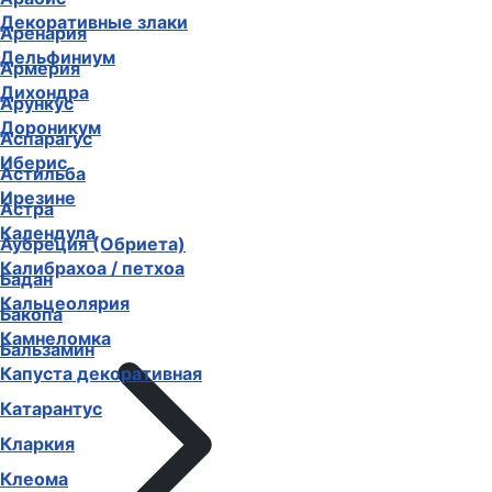
Декоративные злаки
Аренария
Дельфиниум
Армерия
Дихондра
Арункус
Дороникум
Аспарагус
Иберис
Астильба
Ирезине
Астра
Календула
Аубреция (Обриета)
Калибрахоа / петхоа
Бадан
Кальцеолярия
Бакопа
Камнеломка
Бальзамин
Капуста декоративная
Катарантус
Кларкия
Клеома