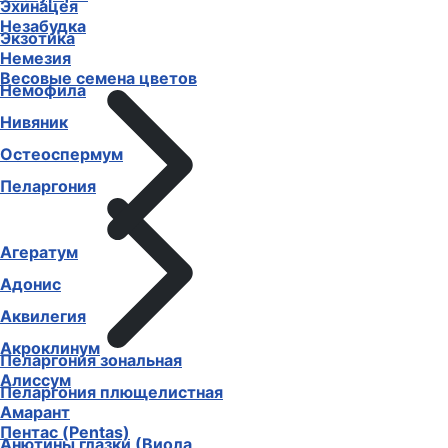
Эхинацея
Незабудка
Экзотика
Немезия
Весовые семена цветов
Немофила
Нивяник
Остеоспермум
Пеларгония
Агератум
Адонис
Аквилегия
Акроклинум
Пеларгония зональная
Алиссум
Пеларгония плющелистная
Амарант
Пентас (Pentas)
Анютины глазки (Виола