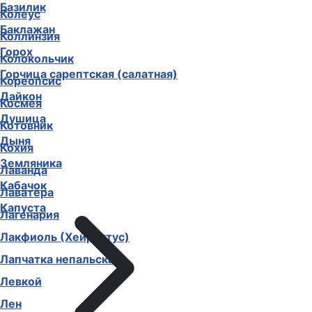
Базилик
Колеус
Баклажан
Коллинзия
Горох
Колокольчик
Горчица сарептская (салатная)
Кореопсис
Дайкон
Космея
Душица
Котовник
Дыня
Кохия
Земляника
Лаванда
Кабачок
Лаватера
Капуста
Лагенария
Лакфиоль (Хейрантус)
Лапчатка непальская
Левкой
Лен