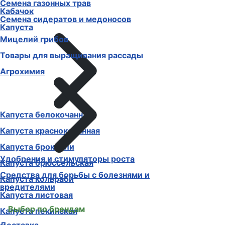
Семена газонных трав
Кабачок
Семена сидератов и медоносов
Капуста
Мицелий грибов
Товары для выращивания рассады
Агрохимия
Капуста белокочанная
Капуста краснокочанная
Капуста брокколи
Удобрения и стимуляторы роста
Капуста брюссельская
Средства для борьбы с болезнями и
Капуста кольраби
вредителями
Капуста листовая
Выбор по брендам
Капуста пекинская