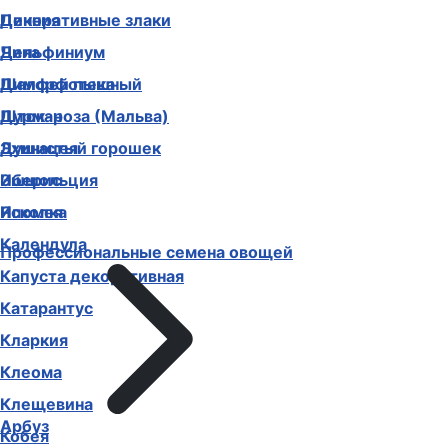
Декоративные злаки
Цинния
Дельфиниум
Чина
Диморфотека
Шалфей пышный
Дурман
Шток-роза (Мальва)
Душистый горошек
Эхинацея
Иберис
Эшшольция
Ипомея
Ясколка
Календула
Профессиональные семена овощей
Капуста декоративная
Катарантус
Кларкия
Клеома
Клещевина
Арбуз
Кобея