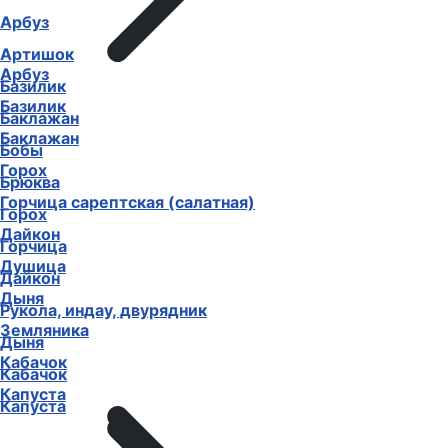
Арбуз
Артишок
Арбуз
Базилик
Базилик
Баклажан
Баклажан
Бобы
Горох
Брюква
Горчица сарептская (салатная)
Горох
Дайкон
Горчица
Душица
Дайкон
Дыня
Рукола, индау, двурядник
Земляника
Дыня
Кабачок
Кабачок
Капуста
Капуста