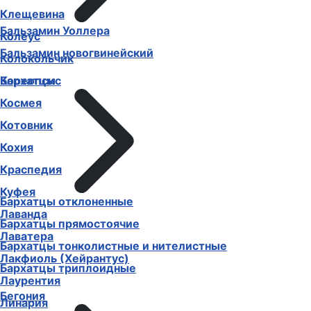
Клещевина
Бальзамин Уоллера
Колеус
Бальзамин новогвинейский
Колокольчик
Бархатцы
Кореопсис
Космея
Котовник
Кохия
Краспедия
Куфея
Бархатцы отклоненные
Лаванда
Бархатцы прямостоячие
Лаватера
Бархатцы тонколистные и нителистные
Лакфиоль (Хейрантус)
Бархатцы триплоидные
Лаурентия
Бегония
Линария