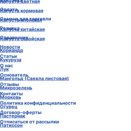
Доставка
Капуста цветная
Оплата
Капуста кормовая
Семена для торговли
Капуста японская
Розница
Капуста китайская
Справочник
Капуста савойская
Новости
Кориандр
Статьи
Кукуруза
О нас
Лук
Основатель
Мангольд (Свекла листовая)
Отзывы
Микрозелень
Контакты
Морковь
Политика конфиденциальности
Огурец
Договор-оферты
Пастернак
Отписаться от рассылки
Патиссон