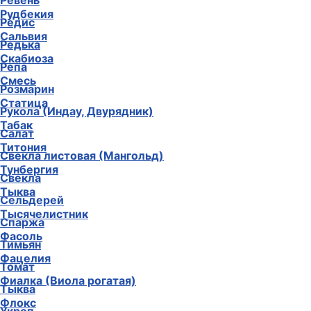
Ревень
Рудбекия
Редис
Сальвия
Редька
Скабиоза
Репа
Смесь
Розмарин
Статица
Рукола (Индау, Двурядник)
Табак
Салат
Титония
Свекла листовая (Мангольд)
Тунбергия
Свекла
Тыква
Сельдерей
Тысячелистник
Спаржа
Фасоль
Тимьян
Фацелия
Томат
Фиалка (Виола рогатая)
Тыква
Флокс