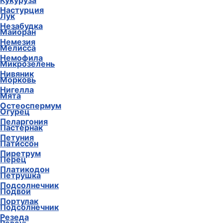
Кукуруза
Настурция
Лук
Незабудка
Майоран
Немезия
Мелисса
Немофила
Микрозелень
Нивяник
Морковь
Нигелла
Мята
Остеоспермум
Огурец
Пеларгония
Пастернак
Петуния
Патиссон
Пиретрум
Перец
Платикодон
Петрушка
Подсолнечник
Подвои
Портулак
Подсолнечник
Резеда