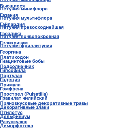
Вьющиеся
Петуния минифлора
Газания
Петуния мультифлора
Гайлардия
Петуния превосходнейшая
Гвоздика
Петуния почвопокровная
Гелихризум
Петуния фриллитуния
Георгина
Платикодон
Гиацинтовые бобы
Подсолнечник
Гипсофила
Портулак
Годеция
Примула
Гомфрена
Прострел (Pulsatilla)
Гравилат чилийский
Пряновкусовые декоративные травы
Декоративные злаки
Птилотус
Дельфиниум
Ранункулюс
Диморфотека