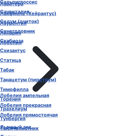
Сальпиглоссис
Лаватера
Санвиталия
Лакфиоль (Хейрантус)
Седум (очиток)
Лаурентия
Синеголовник
Линария
Скабиоза
Лобелия
Схизантус
Статица
Табак
Танацетум (пиретрум)
Тимофилла
Лобелия ампельная
Торения
Лобелия прекрасная
Трахелиум
Лобелия прямостоячая
Тунбергия
Львиный зев
Тысячелистник