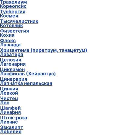
Трахелиум
Кореопсис
Тунбергия
Космея
Тысячелистник
Котовник
Физостегия
Кохия
Флокс
Лаванда
Хризантема (пиретрум, танацетум)
Лаватера
Целозия
Лагенария
Цикламен
Лакфиоль (Хейрантус)
Цинерария
Лапчатка непальская
Цинния
Левкой
Чистец
Лен
Шалфей
Линария
Шток-роза
Лихнис
Эвкалипт
Лобелия