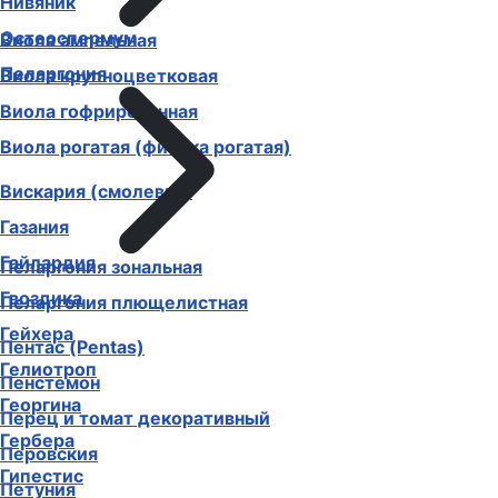
Нивяник
Остеоспермум
Виола ампельная
Пеларгония
Виола крупноцветковая
Виола гофрированная
Виола рогатая (фиалка рогатая)
Вискария (смолевка)
Газания
Гайлардия
Пеларгония зональная
Гвоздика
Пеларгония плющелистная
Гейхера
Пентас (Pentas)
Гелиотроп
Пенстемон
Георгина
Перец и томат декоративный
Гербера
Перовския
Гипестис
Петуния