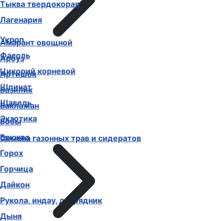
Тыква твердокорая
Лагенария
Укроп
Амарант овощной
Фасоль
Арбуз
Цикорий корневой
Артишок
Шпинат
Базилик
Щавель
Баклажан
Экзотика
Бобы
Брюква
Семена газонных трав и сидератов
Горох
Горчица
Дайкон
Рукола, индау, двурядник
Дыня