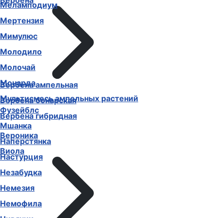
Вербена
Меламподиум
Мертензия
Мимулюс
Молодило
Молочай
Монарда
Вербена ампельная
Мультисмесь ампельных растений
Вербена бонарская
Фузейблс
Вербена гибридная
Мшанка
Вероника
Наперстянка
Виола
Настурция
Незабудка
Немезия
Немофила