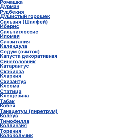
Ромашка
Дурман
Рудбекия
Душистый горошек
Сальвия (Шалфей)
Иберис
Сальпиглоссис
Ипомея
Санвиталия
Календула
Седум (очиток)
Капуста декоративная
Синеголовник
Катарантус
Скабиоза
Кларкия
Схизантус
Клеома
Статица
Клещевина
Табак
Кобея
Танацетум (пиретрум)
Колеус
Тимофилла
Коллинзия
Торения
Колокольчик