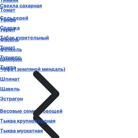
Тимьян
Свекла сахарная
Томат
Сельдерей
Тыква
Спаржа
Укроп
Табак курительный
Фасоль
Томат
Фенхель
Турнепс
Цикорий
Тыква
Чуфа (земляной миндаль)
Шпинат
Щавель
Эстрагон
Весовые семена овощей
Тыква крупноплодная
Тыква мускатная