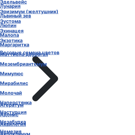
Эдельвейс
Лунария
Эризимум (желтушник)
Львиный зев
Эустома
Люпин
Эхинацея
Малопа
Экзотика
Маргаритка
Весовые семена цветов
Маттиола двурогая
Мезембриантемум
Мимулюс
Мирабилис
Молочай
Наперстянка
Агератум
Настурция
Адонис
Незабудка
Аквилегия
Немезия
Акроклинум