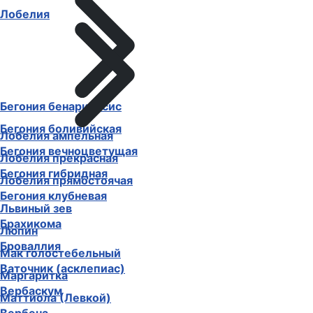
Лобелия
Бегония бенариенсис
Бегония боливийская
Лобелия ампельная
Бегония вечноцветущая
Лобелия прекрасная
Бегония гибридная
Лобелия прямостоячая
Бегония клубневая
Львиный зев
Брахикома
Люпин
Броваллия
Мак голостебельный
Ваточник (асклепиас)
Маргаритка
Вербаскум
Маттиола (Левкой)