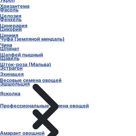
Укроп
Хризантема
Фасоль
Целозия
Фенхель
Цинерария
Цикорий
Цинния
Чуфа (земляной миндаль)
Чина
Шпинат
Шалфей пышный
Щавель
Шток-роза (Мальва)
Эстрагон
Эхинацея
Весовые семена овощей
Эшшольция
Ясколка
Профессиональные семена овощей
Амарант овощной