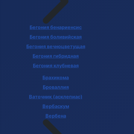
Бегония бенариенсис
Бегония боливийская
Бегония вечноцветущая
Бегония гибридная
Бегония клубневая
Брахикома
Броваллия
Ваточник (асклепиас)
Вербаскум
Вербена