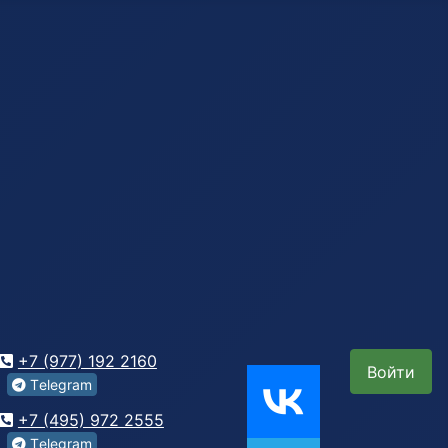
+7 (977) 192 2160
Войти
Tеlegrаm
+7 (495) 972 2555
Tеlegrаm