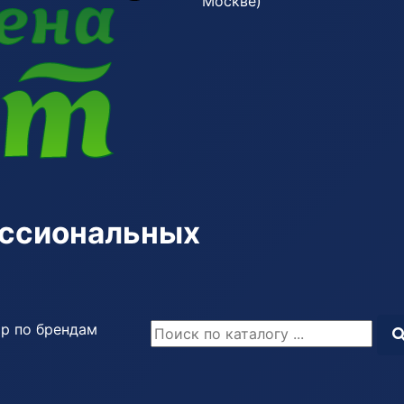
Москве)
ессиональных
р по брендам