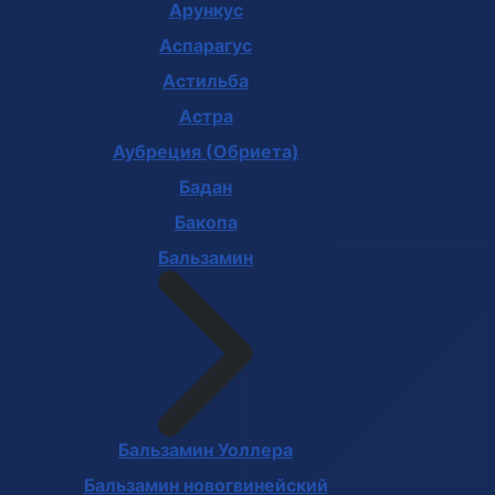
Арункус
Аспарагус
Астильба
Астра
Аубреция (Обриета)
Бадан
Бакопа
Бальзамин
Бальзамин Уоллера
Бальзамин новогвинейский