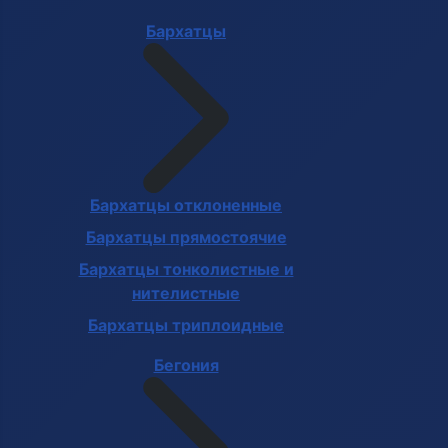
Бархатцы
Бархатцы отклоненные
Бархатцы прямостоячие
Бархатцы тонколистные и
нителистные
Бархатцы триплоидные
Бегония