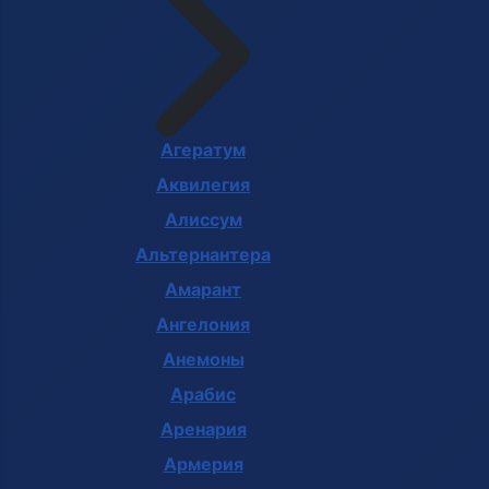
Агератум
Аквилегия
Алиссум
Альтернантера
Амарант
Ангелония
Анемоны
Арабис
Аренария
Армерия