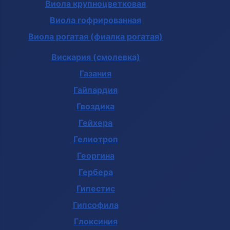
Виола крупноцветковая
Виола гофрированная
Виола рогатая (фиалка рогатая)
Вискария (смолевка)
Газания
Гайлардия
Гвоздика
Гейхера
Гелиотроп
Георгина
Гербера
Гипестис
Гипсофила
Глоксиния