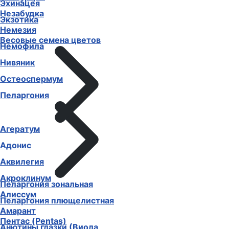
Эхинацея
Незабудка
Экзотика
Немезия
Весовые семена цветов
Немофила
Нивяник
Остеоспермум
Пеларгония
Агератум
Адонис
Аквилегия
Акроклинум
Пеларгония зональная
Алиссум
Пеларгония плющелистная
Амарант
Пентас (Pentas)
Анютины глазки (Виола