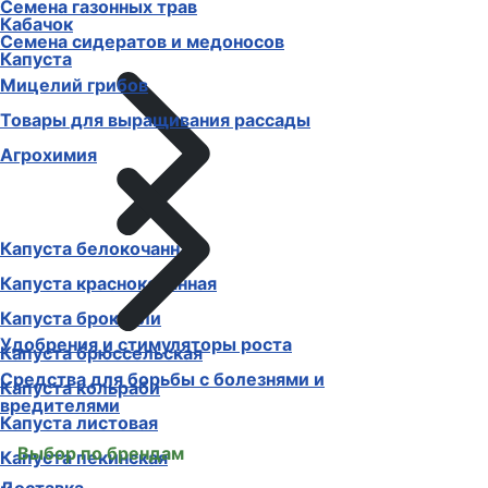
Семена газонных трав
Кабачок
Семена сидератов и медоносов
Капуста
Мицелий грибов
Товары для выращивания рассады
Агрохимия
Капуста белокочанная
Капуста краснокочанная
Капуста брокколи
Удобрения и стимуляторы роста
Капуста брюссельская
Средства для борьбы с болезнями и
Капуста кольраби
вредителями
Капуста листовая
Выбор по брендам
Капуста пекинская