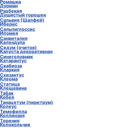
Ромашка
Дурман
Рудбекия
Душистый горошек
Сальвия (Шалфей)
Иберис
Сальпиглоссис
Ипомея
Санвиталия
Календула
Седум (очиток)
Капуста декоративная
Синеголовник
Катарантус
Скабиоза
Кларкия
Схизантус
Клеома
Статица
Клещевина
Табак
Кобея
Танацетум (пиретрум)
Колеус
Тимофилла
Коллинзия
Торения
Колокольчик