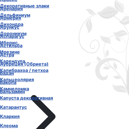
Декоративные злаки
Аренария
Дельфиниум
Армерия
Дихондра
Арункус
Дороникум
Аспарагус
Иберис
Астильба
Ирезине
Астра
Календула
Аубреция (Обриета)
Калибрахоа / петхоа
Бадан
Кальцеолярия
Бакопа
Камнеломка
Бальзамин
Капуста декоративная
Катарантус
Кларкия
Клеома