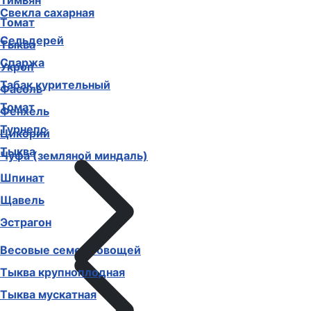
Тимьян
Свекла сахарная
Томат
Сельдерей
Тыква
Спаржа
Укроп
Табак курительный
Фасоль
Томат
Фенхель
Турнепс
Цикорий
Тыква
Чуфа (земляной миндаль)
Шпинат
Щавель
Эстрагон
Весовые семена овощей
Тыква крупноплодная
Тыква мускатная