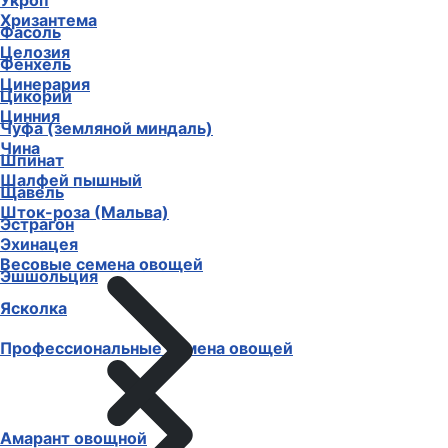
Укроп
Хризантема
Фасоль
Целозия
Фенхель
Цинерария
Цикорий
Цинния
Чуфа (земляной миндаль)
Чина
Шпинат
Шалфей пышный
Щавель
Шток-роза (Мальва)
Эстрагон
Эхинацея
Весовые семена овощей
Эшшольция
Ясколка
Профессиональные семена овощей
Амарант овощной