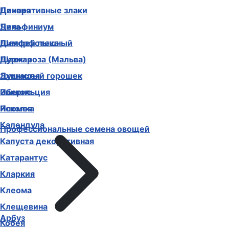
Декоративные злаки
Цинния
Дельфиниум
Чина
Диморфотека
Шалфей пышный
Дурман
Шток-роза (Мальва)
Душистый горошек
Эхинацея
Иберис
Эшшольция
Ипомея
Ясколка
Календула
Профессиональные семена овощей
Капуста декоративная
Катарантус
Кларкия
Клеома
Клещевина
Арбуз
Кобея