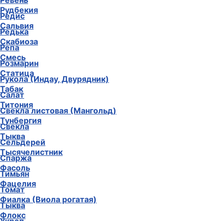
Ревень
Рудбекия
Редис
Сальвия
Редька
Скабиоза
Репа
Смесь
Розмарин
Статица
Рукола (Индау, Двурядник)
Табак
Салат
Титония
Свекла листовая (Мангольд)
Тунбергия
Свекла
Тыква
Сельдерей
Тысячелистник
Спаржа
Фасоль
Тимьян
Фацелия
Томат
Фиалка (Виола рогатая)
Тыква
Флокс