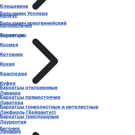
Клещевина
Бальзамин Уоллера
Колеус
Бальзамин новогвинейский
Колокольчик
Бархатцы
Кореопсис
Космея
Котовник
Кохия
Краспедия
Куфея
Бархатцы отклоненные
Лаванда
Бархатцы прямостоячие
Лаватера
Бархатцы тонколистные и нителистные
Лакфиоль (Хейрантус)
Бархатцы триплоидные
Лаурентия
Бегония
Линария