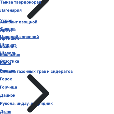
Тыква твердокорая
Лагенария
Укроп
Амарант овощной
Фасоль
Арбуз
Цикорий корневой
Артишок
Шпинат
Базилик
Щавель
Баклажан
Экзотика
Бобы
Брюква
Семена газонных трав и сидератов
Горох
Горчица
Дайкон
Рукола, индау, двурядник
Дыня