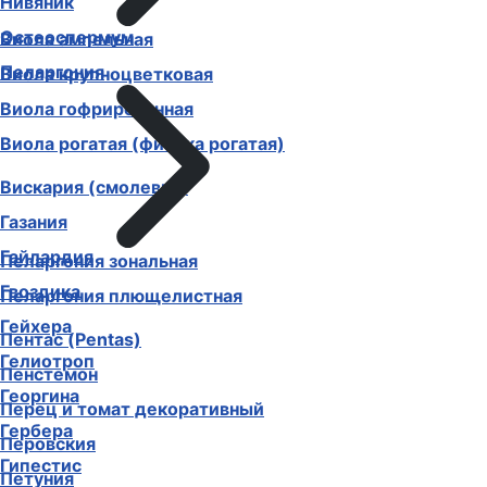
Нивяник
Остеоспермум
Виола ампельная
Пеларгония
Виола крупноцветковая
Виола гофрированная
Виола рогатая (фиалка рогатая)
Вискария (смолевка)
Газания
Гайлардия
Пеларгония зональная
Гвоздика
Пеларгония плющелистная
Гейхера
Пентас (Pentas)
Гелиотроп
Пенстемон
Георгина
Перец и томат декоративный
Гербера
Перовския
Гипестис
Петуния