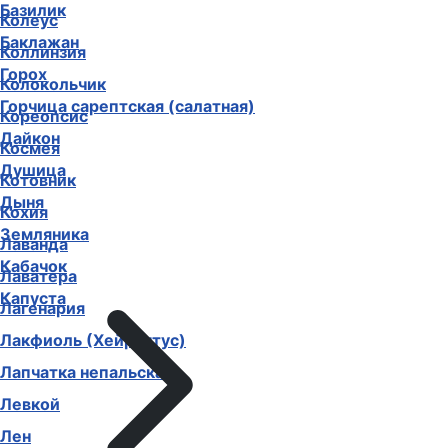
Базилик
Колеус
Баклажан
Коллинзия
Горох
Колокольчик
Горчица сарептская (салатная)
Кореопсис
Дайкон
Космея
Душица
Котовник
Дыня
Кохия
Земляника
Лаванда
Кабачок
Лаватера
Капуста
Лагенария
Лакфиоль (Хейрантус)
Лапчатка непальская
Левкой
Лен