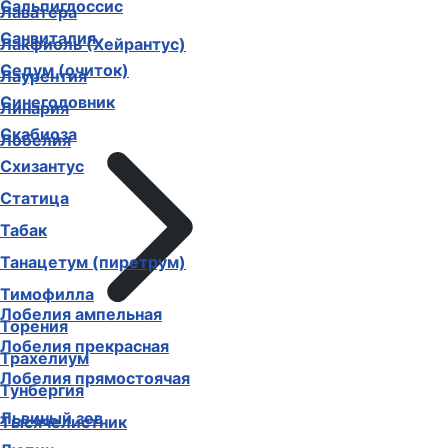
Сальпиглоссис
Лаватера
Санвиталия
Лакфиоль (Хейрантус)
Седум (очиток)
Лаурентия
Синеголовник
Линария
Скабиоза
Лобелия
Схизантус
Статица
Табак
Танацетум (пиретрум)
Тимофилла
Лобелия ампельная
Торения
Лобелия прекрасная
Трахелиум
Лобелия прямостоячая
Тунбергия
Львиный зев
Тысячелистник