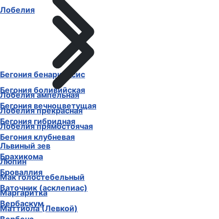
Лобелия
Бегония бенариенсис
Бегония боливийская
Лобелия ампельная
Бегония вечноцветущая
Лобелия прекрасная
Бегония гибридная
Лобелия прямостоячая
Бегония клубневая
Львиный зев
Брахикома
Люпин
Броваллия
Мак голостебельный
Ваточник (асклепиас)
Маргаритка
Вербаскум
Маттиола (Левкой)