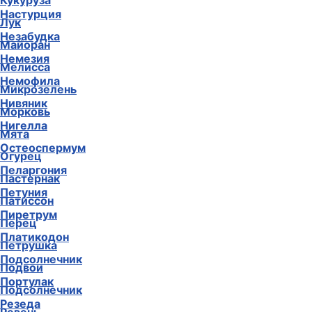
Кукуруза
Настурция
Лук
Незабудка
Майоран
Немезия
Мелисса
Немофила
Микрозелень
Нивяник
Морковь
Нигелла
Мята
Остеоспермум
Огурец
Пеларгония
Пастернак
Петуния
Патиссон
Пиретрум
Перец
Платикодон
Петрушка
Подсолнечник
Подвои
Портулак
Подсолнечник
Резеда