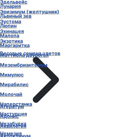
Эдельвейс
Лунария
Эризимум (желтушник)
Львиный зев
Эустома
Люпин
Эхинацея
Малопа
Экзотика
Маргаритка
Весовые семена цветов
Маттиола двурогая
Мезембриантемум
Мимулюс
Мирабилис
Молочай
Наперстянка
Агератум
Настурция
Адонис
Незабудка
Аквилегия
Немезия
Акроклинум