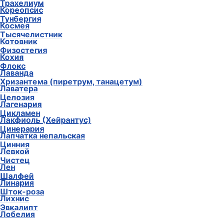
Трахелиум
Кореопсис
Тунбергия
Космея
Тысячелистник
Котовник
Физостегия
Кохия
Флокс
Лаванда
Хризантема (пиретрум, танацетум)
Лаватера
Целозия
Лагенария
Цикламен
Лакфиоль (Хейрантус)
Цинерария
Лапчатка непальская
Цинния
Левкой
Чистец
Лен
Шалфей
Линария
Шток-роза
Лихнис
Эвкалипт
Лобелия