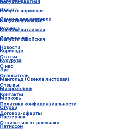
Доставка
Капуста цветная
Оплата
Капуста кормовая
Семена для торговли
Капуста японская
Розница
Капуста китайская
Справочник
Капуста савойская
Новости
Кориандр
Статьи
Кукуруза
О нас
Лук
Основатель
Мангольд (Свекла листовая)
Отзывы
Микрозелень
Контакты
Морковь
Политика конфиденциальности
Огурец
Договор-оферты
Пастернак
Отписаться от рассылки
Патиссон