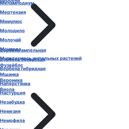
Вербена
Меламподиум
Мертензия
Мимулюс
Молодило
Молочай
Монарда
Вербена ампельная
Мультисмесь ампельных растений
Вербена бонарская
Фузейблс
Вербена гибридная
Мшанка
Вероника
Наперстянка
Виола
Настурция
Незабудка
Немезия
Немофила