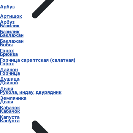
Арбуз
Артишок
Арбуз
Базилик
Базилик
Баклажан
Баклажан
Бобы
Горох
Брюква
Горчица сарептская (салатная)
Горох
Дайкон
Горчица
Душица
Дайкон
Дыня
Рукола, индау, двурядник
Земляника
Дыня
Кабачок
Кабачок
Капуста
Капуста