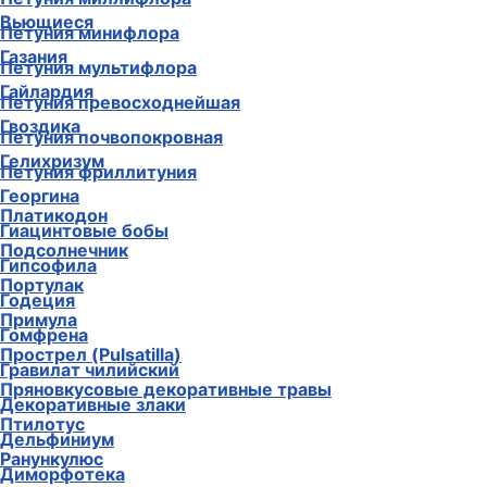
Вьющиеся
Петуния минифлора
Газания
Петуния мультифлора
Гайлардия
Петуния превосходнейшая
Гвоздика
Петуния почвопокровная
Гелихризум
Петуния фриллитуния
Георгина
Платикодон
Гиацинтовые бобы
Подсолнечник
Гипсофила
Портулак
Годеция
Примула
Гомфрена
Прострел (Pulsatilla)
Гравилат чилийский
Пряновкусовые декоративные травы
Декоративные злаки
Птилотус
Дельфиниум
Ранункулюс
Диморфотека