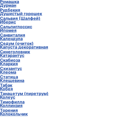
Ромашка
Дурман
Рудбекия
Душистый горошек
Сальвия (Шалфей)
Иберис
Сальпиглоссис
Ипомея
Санвиталия
Календула
Седум (очиток)
Капуста декоративная
Синеголовник
Катарантус
Скабиоза
Кларкия
Схизантус
Клеома
Статица
Клещевина
Табак
Кобея
Танацетум (пиретрум)
Колеус
Тимофилла
Коллинзия
Торения
Колокольчик