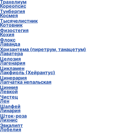
Трахелиум
Кореопсис
Тунбергия
Космея
Тысячелистник
Котовник
Физостегия
Кохия
Флокс
Лаванда
Хризантема (пиретрум, танацетум)
Лаватера
Целозия
Лагенария
Цикламен
Лакфиоль (Хейрантус)
Цинерария
Лапчатка непальская
Цинния
Левкой
Чистец
Лен
Шалфей
Линария
Шток-роза
Лихнис
Эвкалипт
Лобелия