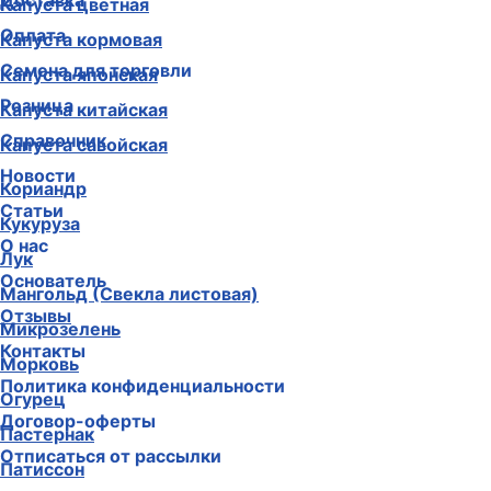
Доставка
Капуста цветная
Оплата
Капуста кормовая
Семена для торговли
Капуста японская
Розница
Капуста китайская
Справочник
Капуста савойская
Новости
Кориандр
Статьи
Кукуруза
О нас
Лук
Основатель
Мангольд (Свекла листовая)
Отзывы
Микрозелень
Контакты
Морковь
Политика конфиденциальности
Огурец
Договор-оферты
Пастернак
Отписаться от рассылки
Патиссон