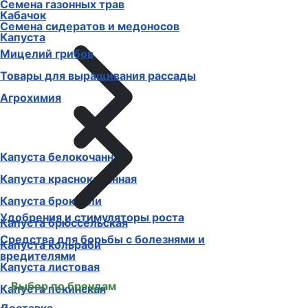
Семена газонных трав
Кабачок
Семена сидератов и медоносов
Капуста
Мицелий грибов
Товары для выращивания рассады
Агрохимия
Капуста белокочанная
Капуста краснокочанная
Капуста брокколи
Удобрения и стимуляторы роста
Капуста брюссельская
Средства для борьбы с болезнями и
Капуста кольраби
вредителями
Капуста листовая
Выбор по брендам
Капуста пекинская