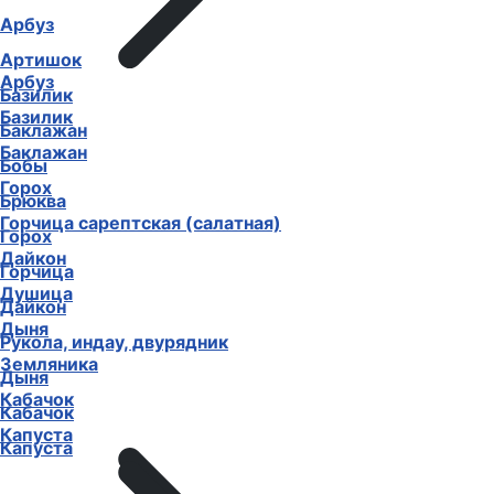
Арбуз
Артишок
Арбуз
Базилик
Базилик
Баклажан
Баклажан
Бобы
Горох
Брюква
Горчица сарептская (салатная)
Горох
Дайкон
Горчица
Душица
Дайкон
Дыня
Рукола, индау, двурядник
Земляника
Дыня
Кабачок
Кабачок
Капуста
Капуста