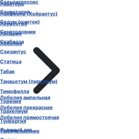
Сальпиглоссис
Лаватера
Санвиталия
Лакфиоль (Хейрантус)
Седум (очиток)
Лаурентия
Синеголовник
Линария
Скабиоза
Лобелия
Схизантус
Статица
Табак
Танацетум (пиретрум)
Тимофилла
Лобелия ампельная
Торения
Лобелия прекрасная
Трахелиум
Лобелия прямостоячая
Тунбергия
Львиный зев
Тысячелистник