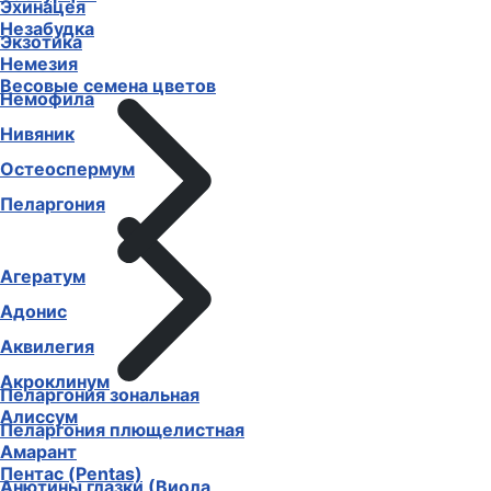
Эхинацея
Незабудка
Экзотика
Немезия
Весовые семена цветов
Немофила
Нивяник
Остеоспермум
Пеларгония
Агератум
Адонис
Аквилегия
Акроклинум
Пеларгония зональная
Алиссум
Пеларгония плющелистная
Амарант
Пентас (Pentas)
Анютины глазки (Виола