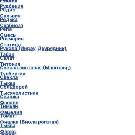
Ревень
Рудбекия
Редис
Сальвия
Редька
Скабиоза
Репа
Смесь
Розмарин
Статица
Рукола (Индау, Двурядник)
Табак
Салат
Титония
Свекла листовая (Мангольд)
Тунбергия
Свекла
Тыква
Сельдерей
Тысячелистник
Спаржа
Фасоль
Тимьян
Фацелия
Томат
Фиалка (Виола рогатая)
Тыква
Флокс