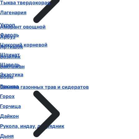
Тыква твердокорая
Лагенария
Укроп
Амарант овощной
Фасоль
Арбуз
Цикорий корневой
Артишок
Шпинат
Базилик
Щавель
Баклажан
Экзотика
Бобы
Брюква
Семена газонных трав и сидератов
Горох
Горчица
Дайкон
Рукола, индау, двурядник
Дыня