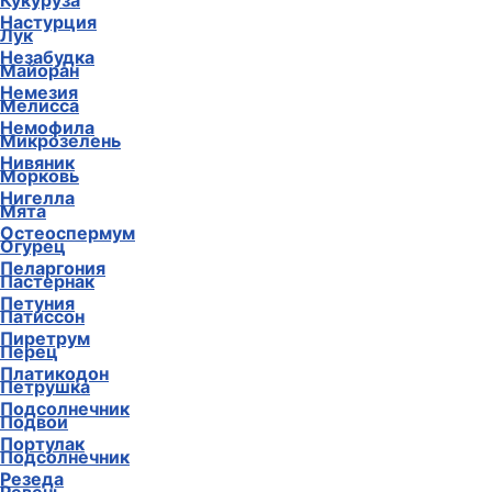
Кукуруза
Настурция
Лук
Незабудка
Майоран
Немезия
Мелисса
Немофила
Микрозелень
Нивяник
Морковь
Нигелла
Мята
Остеоспермум
Огурец
Пеларгония
Пастернак
Петуния
Патиссон
Пиретрум
Перец
Платикодон
Петрушка
Подсолнечник
Подвои
Портулак
Подсолнечник
Резеда