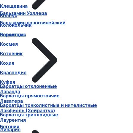
Клещевина
Бальзамин Уоллера
Колеус
Бальзамин новогвинейский
Колокольчик
Бархатцы
Кореопсис
Космея
Котовник
Кохия
Краспедия
Куфея
Бархатцы отклоненные
Лаванда
Бархатцы прямостоячие
Лаватера
Бархатцы тонколистные и нителистные
Лакфиоль (Хейрантус)
Бархатцы триплоидные
Лаурентия
Бегония
Линария