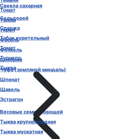
Тимьян
Свекла сахарная
Томат
Сельдерей
Тыква
Спаржа
Укроп
Табак курительный
Фасоль
Томат
Фенхель
Турнепс
Цикорий
Тыква
Чуфа (земляной миндаль)
Шпинат
Щавель
Эстрагон
Весовые семена овощей
Тыква крупноплодная
Тыква мускатная