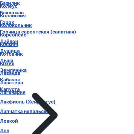
Базилик
Колеус
Баклажан
Коллинзия
Горох
Колокольчик
Горчица сарептская (салатная)
Кореопсис
Дайкон
Космея
Душица
Котовник
Дыня
Кохия
Земляника
Лаванда
Кабачок
Лаватера
Капуста
Лагенария
Лакфиоль (Хейрантус)
Лапчатка непальская
Левкой
Лен