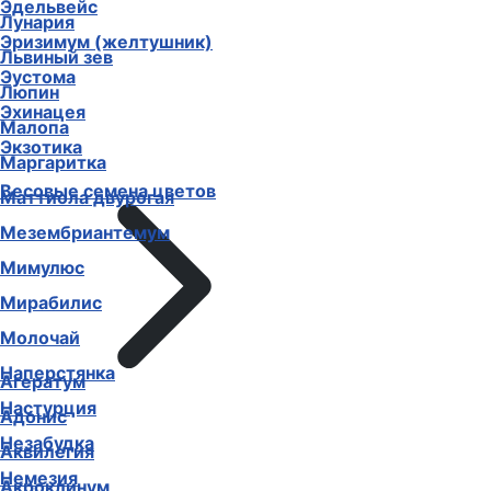
Эдельвейс
Лунария
Эризимум (желтушник)
Львиный зев
Эустома
Люпин
Эхинацея
Малопа
Экзотика
Маргаритка
Весовые семена цветов
Маттиола двурогая
Мезембриантемум
Мимулюс
Мирабилис
Молочай
Наперстянка
Агератум
Настурция
Адонис
Незабудка
Аквилегия
Немезия
Акроклинум