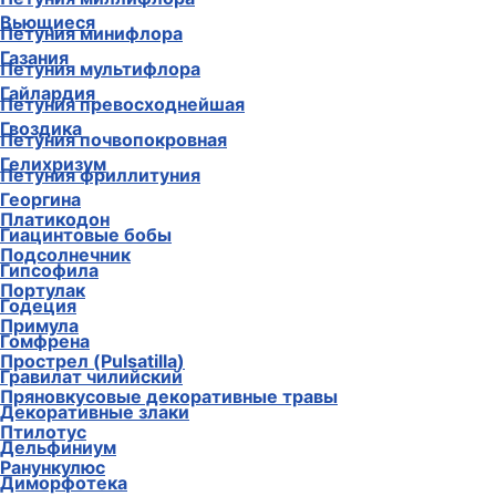
Вьющиеся
Петуния минифлора
Газания
Петуния мультифлора
Гайлардия
Петуния превосходнейшая
Гвоздика
Петуния почвопокровная
Гелихризум
Петуния фриллитуния
Георгина
Платикодон
Гиацинтовые бобы
Подсолнечник
Гипсофила
Портулак
Годеция
Примула
Гомфрена
Прострел (Pulsatilla)
Гравилат чилийский
Пряновкусовые декоративные травы
Декоративные злаки
Птилотус
Дельфиниум
Ранункулюс
Диморфотека