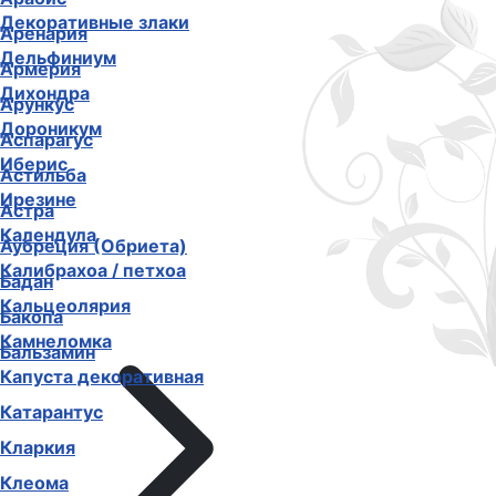
Декоративные злаки
Аренария
Дельфиниум
Армерия
Дихондра
Арункус
Дороникум
Аспарагус
Иберис
Астильба
Ирезине
Астра
Календула
Аубреция (Обриета)
Калибрахоа / петхоа
Бадан
Кальцеолярия
Бакопа
Камнеломка
Бальзамин
Капуста декоративная
Катарантус
Кларкия
Клеома