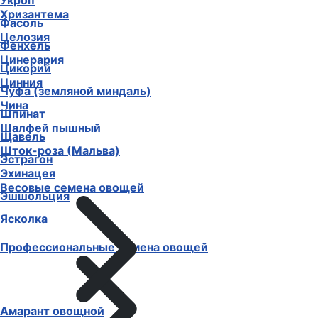
Укроп
Хризантема
Фасоль
Целозия
Фенхель
Цинерария
Цикорий
Цинния
Чуфа (земляной миндаль)
Чина
Шпинат
Шалфей пышный
Щавель
Шток-роза (Мальва)
Эстрагон
Эхинацея
Весовые семена овощей
Эшшольция
Ясколка
Профессиональные семена овощей
Амарант овощной