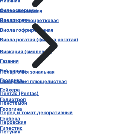
Нивяник
Остеоспермум
Виола ампельная
Пеларгония
Виола крупноцветковая
Виола гофрированная
Виола рогатая (фиалка рогатая)
Вискария (смолевка)
Газания
Гайлардия
Пеларгония зональная
Гвоздика
Пеларгония плющелистная
Гейхера
Пентас (Pentas)
Гелиотроп
Пенстемон
Георгина
Перец и томат декоративный
Гербера
Перовския
Гипестис
Петуния