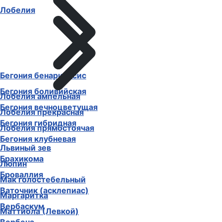
Лобелия
Бегония бенариенсис
Бегония боливийская
Лобелия ампельная
Бегония вечноцветущая
Лобелия прекрасная
Бегония гибридная
Лобелия прямостоячая
Бегония клубневая
Львиный зев
Брахикома
Люпин
Броваллия
Мак голостебельный
Ваточник (асклепиас)
Маргаритка
Вербаскум
Маттиола (Левкой)