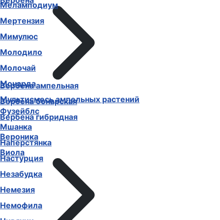
Вербена
Меламподиум
Мертензия
Мимулюс
Молодило
Молочай
Монарда
Вербена ампельная
Мультисмесь ампельных растений
Вербена бонарская
Фузейблс
Вербена гибридная
Мшанка
Вероника
Наперстянка
Виола
Настурция
Незабудка
Немезия
Немофила