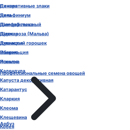
Декоративные злаки
Цинния
Дельфиниум
Чина
Диморфотека
Шалфей пышный
Дурман
Шток-роза (Мальва)
Душистый горошек
Эхинацея
Иберис
Эшшольция
Ипомея
Ясколка
Календула
Профессиональные семена овощей
Капуста декоративная
Катарантус
Кларкия
Клеома
Клещевина
Арбуз
Кобея