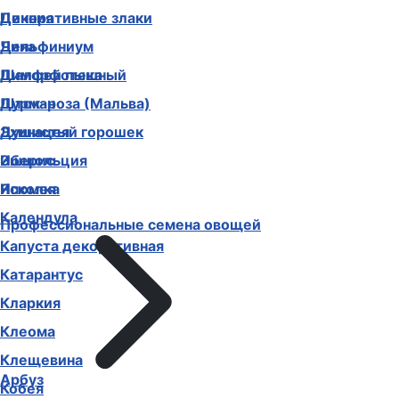
Декоративные злаки
Цинния
Дельфиниум
Чина
Диморфотека
Шалфей пышный
Дурман
Шток-роза (Мальва)
Душистый горошек
Эхинацея
Иберис
Эшшольция
Ипомея
Ясколка
Календула
Профессиональные семена овощей
Капуста декоративная
Катарантус
Кларкия
Клеома
Клещевина
Арбуз
Кобея