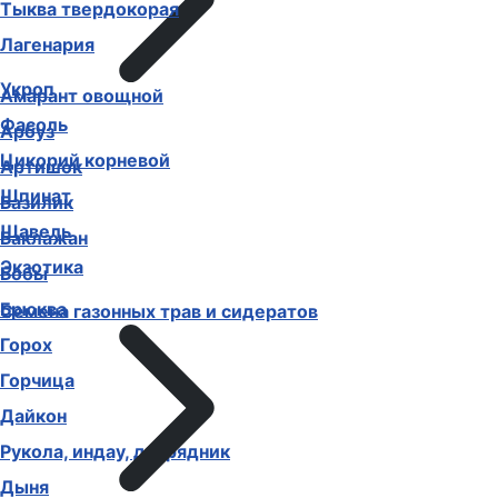
Тыква твердокорая
Лагенария
Укроп
Амарант овощной
Фасоль
Арбуз
Цикорий корневой
Артишок
Шпинат
Базилик
Щавель
Баклажан
Экзотика
Бобы
Брюква
Семена газонных трав и сидератов
Горох
Горчица
Дайкон
Рукола, индау, двурядник
Дыня