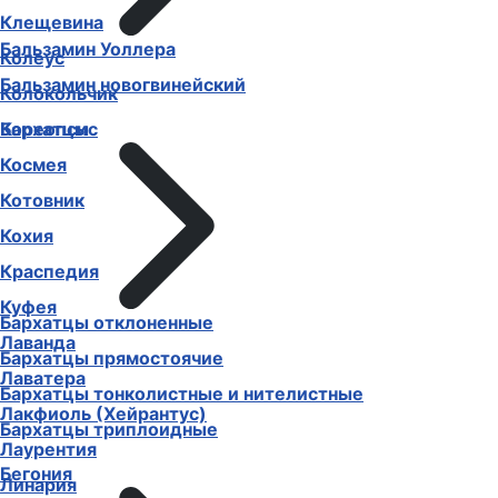
Клещевина
Бальзамин Уоллера
Колеус
Бальзамин новогвинейский
Колокольчик
Бархатцы
Кореопсис
Космея
Котовник
Кохия
Краспедия
Куфея
Бархатцы отклоненные
Лаванда
Бархатцы прямостоячие
Лаватера
Бархатцы тонколистные и нителистные
Лакфиоль (Хейрантус)
Бархатцы триплоидные
Лаурентия
Бегония
Линария