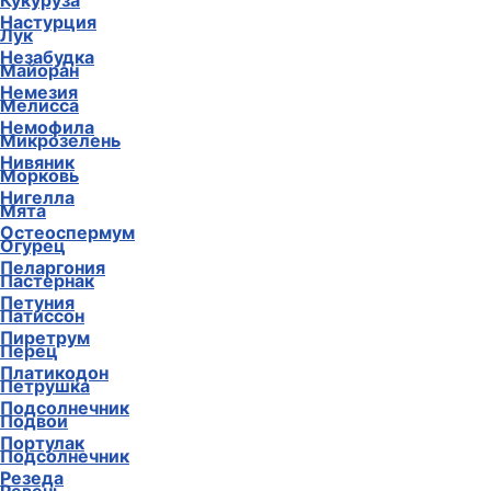
Кукуруза
Настурция
Лук
Незабудка
Майоран
Немезия
Мелисса
Немофила
Микрозелень
Нивяник
Морковь
Нигелла
Мята
Остеоспермум
Огурец
Пеларгония
Пастернак
Петуния
Патиссон
Пиретрум
Перец
Платикодон
Петрушка
Подсолнечник
Подвои
Портулак
Подсолнечник
Резеда