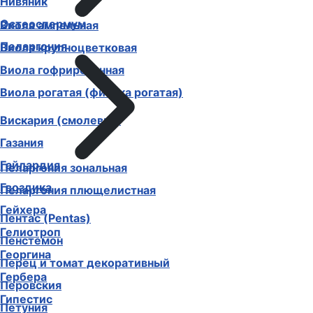
Нивяник
Остеоспермум
Виола ампельная
Пеларгония
Виола крупноцветковая
Виола гофрированная
Виола рогатая (фиалка рогатая)
Вискария (смолевка)
Газания
Гайлардия
Пеларгония зональная
Гвоздика
Пеларгония плющелистная
Гейхера
Пентас (Pentas)
Гелиотроп
Пенстемон
Георгина
Перец и томат декоративный
Гербера
Перовския
Гипестис
Петуния