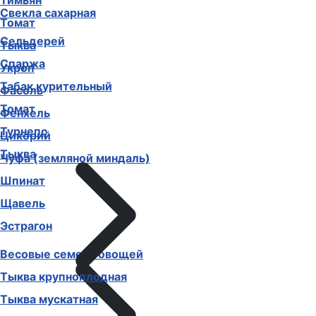
Тимьян
Свекла сахарная
Томат
Сельдерей
Тыква
Спаржа
Укроп
Табак курительный
Фасоль
Томат
Фенхель
Турнепс
Цикорий
Тыква
Чуфа (земляной миндаль)
Шпинат
Щавель
Эстрагон
Весовые семена овощей
Тыква крупноплодная
Тыква мускатная