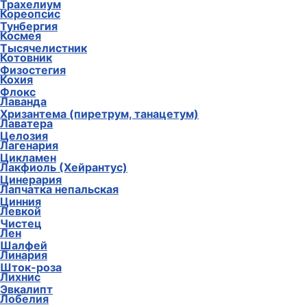
Трахелиум
Кореопсис
Тунбергия
Космея
Тысячелистник
Котовник
Физостегия
Кохия
Флокс
Лаванда
Хризантема (пиретрум, танацетум)
Лаватера
Целозия
Лагенария
Цикламен
Лакфиоль (Хейрантус)
Цинерария
Лапчатка непальская
Цинния
Левкой
Чистец
Лен
Шалфей
Линария
Шток-роза
Лихнис
Эвкалипт
Лобелия