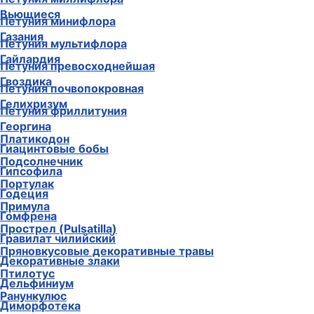
Вьющиеся
Петуния минифлора
Газания
Петуния мультифлора
Гайлардия
Петуния превосходнейшая
Гвоздика
Петуния почвопокровная
Гелихризум
Петуния фриллитуния
Георгина
Платикодон
Гиацинтовые бобы
Подсолнечник
Гипсофила
Портулак
Годеция
Примула
Гомфрена
Прострел (Pulsatilla)
Гравилат чилийский
Пряновкусовые декоративные травы
Декоративные злаки
Птилотус
Дельфиниум
Ранункулюс
Диморфотека