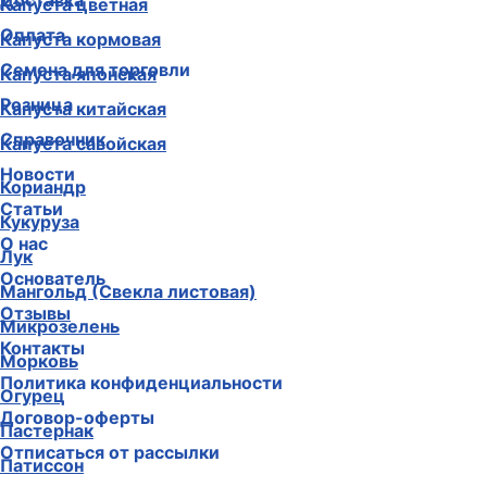
Доставка
Капуста цветная
Оплата
Капуста кормовая
Семена для торговли
Капуста японская
Розница
Капуста китайская
Справочник
Капуста савойская
Новости
Кориандр
Статьи
Кукуруза
О нас
Лук
Основатель
Мангольд (Свекла листовая)
Отзывы
Микрозелень
Контакты
Морковь
Политика конфиденциальности
Огурец
Договор-оферты
Пастернак
Отписаться от рассылки
Патиссон