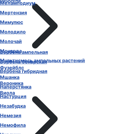
Вербена
Меламподиум
Мертензия
Мимулюс
Молодило
Молочай
Монарда
Вербена ампельная
Мультисмесь ампельных растений
Вербена бонарская
Фузейблс
Вербена гибридная
Мшанка
Вероника
Наперстянка
Виола
Настурция
Незабудка
Немезия
Немофила