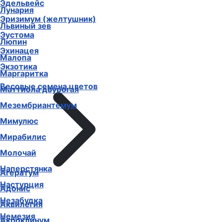
Эдельвейс
Лунария
Эризимум (желтушник)
Львиный зев
Эустома
Люпин
Эхинацея
Малопа
Экзотика
Маргаритка
Весовые семена цветов
Маттиола двурогая
Мезембриантемум
Мимулюс
Мирабилис
Молочай
Наперстянка
Агератум
Настурция
Адонис
Незабудка
Аквилегия
Немезия
Акроклинум