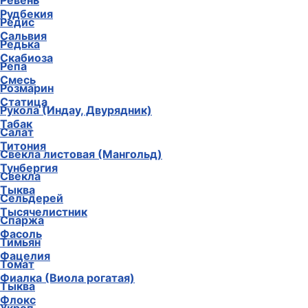
Ревень
Рудбекия
Редис
Сальвия
Редька
Скабиоза
Репа
Смесь
Розмарин
Статица
Рукола (Индау, Двурядник)
Табак
Салат
Титония
Свекла листовая (Мангольд)
Тунбергия
Свекла
Тыква
Сельдерей
Тысячелистник
Спаржа
Фасоль
Тимьян
Фацелия
Томат
Фиалка (Виола рогатая)
Тыква
Флокс