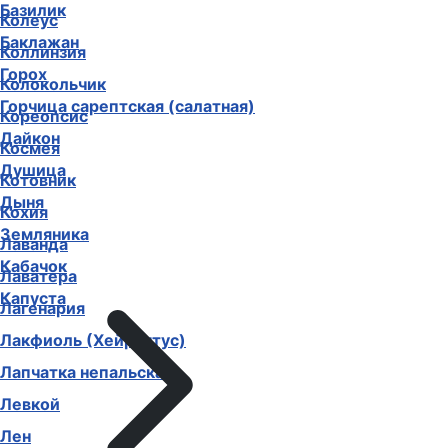
Базилик
Колеус
Баклажан
Коллинзия
Горох
Колокольчик
Горчица сарептская (салатная)
Кореопсис
Дайкон
Космея
Душица
Котовник
Дыня
Кохия
Земляника
Лаванда
Кабачок
Лаватера
Капуста
Лагенария
Лакфиоль (Хейрантус)
Лапчатка непальская
Левкой
Лен