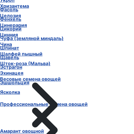
Укроп
Хризантема
Фасоль
Целозия
Фенхель
Цинерария
Цикорий
Цинния
Чуфа (земляной миндаль)
Чина
Шпинат
Шалфей пышный
Щавель
Шток-роза (Мальва)
Эстрагон
Эхинацея
Весовые семена овощей
Эшшольция
Ясколка
Профессиональные семена овощей
Амарант овощной