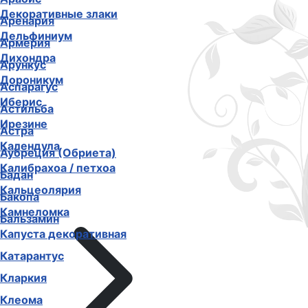
Декоративные злаки
Аренария
Дельфиниум
Армерия
Дихондра
Арункус
Дороникум
Аспарагус
Иберис
Астильба
Ирезине
Астра
Календула
Аубреция (Обриета)
Калибрахоа / петхоа
Бадан
Кальцеолярия
Бакопа
Камнеломка
Бальзамин
Капуста декоративная
Катарантус
Кларкия
Клеома