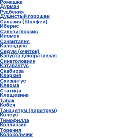
Ромашка
Дурман
Рудбекия
Душистый горошек
Сальвия (Шалфей)
Иберис
Сальпиглоссис
Ипомея
Санвиталия
Календула
Седум (очиток)
Капуста декоративная
Синеголовник
Катарантус
Скабиоза
Кларкия
Схизантус
Клеома
Статица
Клещевина
Табак
Кобея
Танацетум (пиретрум)
Колеус
Тимофилла
Коллинзия
Торения
Колокольчик