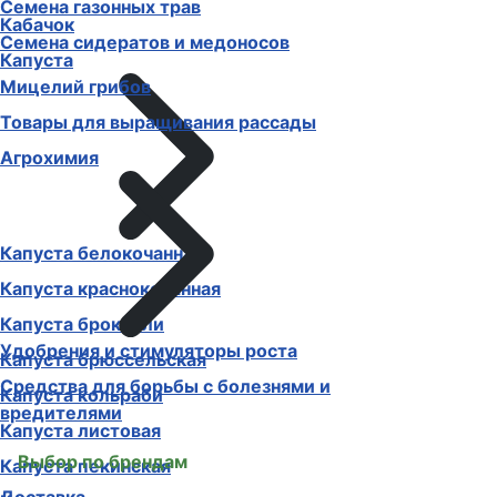
Семена газонных трав
Кабачок
Семена сидератов и медоносов
Капуста
Мицелий грибов
Товары для выращивания рассады
Агрохимия
Капуста белокочанная
Капуста краснокочанная
Капуста брокколи
Удобрения и стимуляторы роста
Капуста брюссельская
Средства для борьбы с болезнями и
Капуста кольраби
вредителями
Капуста листовая
Выбор по брендам
Капуста пекинская