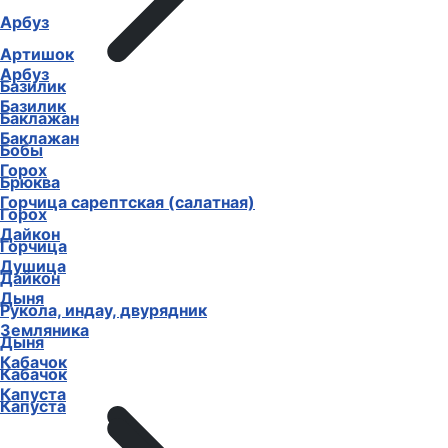
Арбуз
Артишок
Арбуз
Базилик
Базилик
Баклажан
Баклажан
Бобы
Горох
Брюква
Горчица сарептская (салатная)
Горох
Дайкон
Горчица
Душица
Дайкон
Дыня
Рукола, индау, двурядник
Земляника
Дыня
Кабачок
Кабачок
Капуста
Капуста