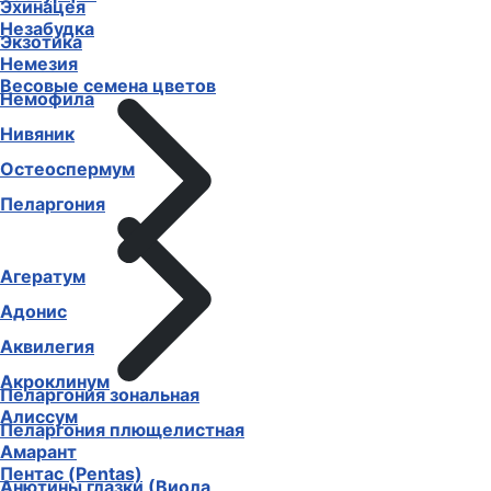
Эхинацея
Незабудка
Экзотика
Немезия
Весовые семена цветов
Немофила
Нивяник
Остеоспермум
Пеларгония
Агератум
Адонис
Аквилегия
Акроклинум
Пеларгония зональная
Алиссум
Пеларгония плющелистная
Амарант
Пентас (Pentas)
Анютины глазки (Виола