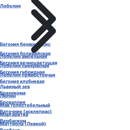
Лобелия
Бегония бенариенсис
Бегония боливийская
Лобелия ампельная
Бегония вечноцветущая
Лобелия прекрасная
Бегония гибридная
Лобелия прямостоячая
Бегония клубневая
Львиный зев
Брахикома
Люпин
Броваллия
Мак голостебельный
Ваточник (асклепиас)
Маргаритка
Вербаскум
Маттиола (Левкой)