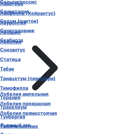
Сальпиглоссис
Лаватера
Санвиталия
Лакфиоль (Хейрантус)
Седум (очиток)
Лаурентия
Синеголовник
Линария
Скабиоза
Лобелия
Схизантус
Статица
Табак
Танацетум (пиретрум)
Тимофилла
Лобелия ампельная
Торения
Лобелия прекрасная
Трахелиум
Лобелия прямостоячая
Тунбергия
Львиный зев
Тысячелистник