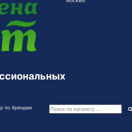
Москве)
ессиональных
р по брендам