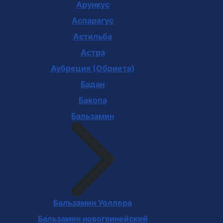
Арункус
Аспарагус
Астильба
Астра
Аубреция (Обриета)
Бадан
Бакопа
Бальзамин
Бальзамин Уоллера
Бальзамин новогвинейский