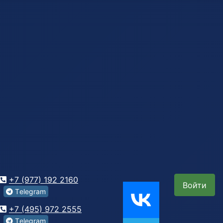
+7 (977) 192 2160
Войти
Tеlegrаm
+7 (495) 972 2555
Tеlegrаm