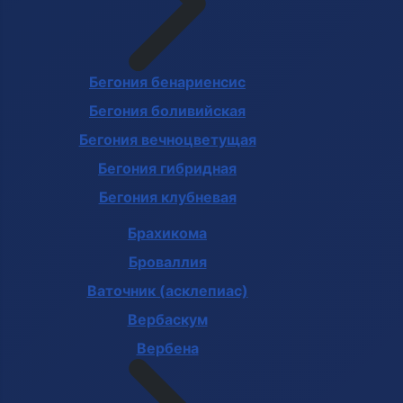
Бегония бенариенсис
Бегония боливийская
Бегония вечноцветущая
Бегония гибридная
Бегония клубневая
Брахикома
Броваллия
Ваточник (асклепиас)
Вербаскум
Вербена