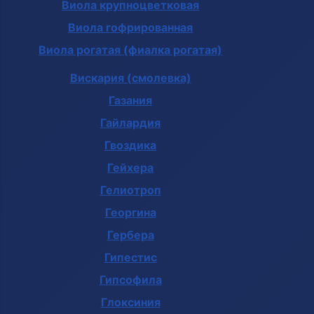
Виола крупноцветковая
Виола гофрированная
Виола рогатая (фиалка рогатая)
Вискария (смолевка)
Газания
Гайлардия
Гвоздика
Гейхера
Гелиотроп
Георгина
Гербера
Гипестис
Гипсофила
Глоксиния