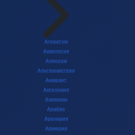
Агератум
Аквилегия
Алиссум
Альтернантера
Амарант
Ангелония
Анемоны
Арабис
Аренария
Армерия