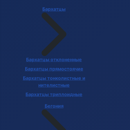
Бархатцы
Бархатцы отклоненные
Бархатцы прямостоячие
Бархатцы тонколистные и
нителистные
Бархатцы триплоидные
Бегония