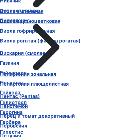
Нивяник
Остеоспермум
Виола ампельная
Пеларгония
Виола крупноцветковая
Виола гофрированная
Виола рогатая (фиалка рогатая)
Вискария (смолевка)
Газания
Гайлардия
Пеларгония зональная
Гвоздика
Пеларгония плющелистная
Гейхера
Пентас (Pentas)
Гелиотроп
Пенстемон
Георгина
Перец и томат декоративный
Гербера
Перовския
Гипестис
Петуния