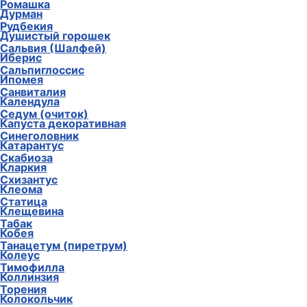
Ромашка
Дурман
Рудбекия
Душистый горошек
Сальвия (Шалфей)
Иберис
Сальпиглоссис
Ипомея
Санвиталия
Календула
Седум (очиток)
Капуста декоративная
Синеголовник
Катарантус
Скабиоза
Кларкия
Схизантус
Клеома
Статица
Клещевина
Табак
Кобея
Танацетум (пиретрум)
Колеус
Тимофилла
Коллинзия
Торения
Колокольчик