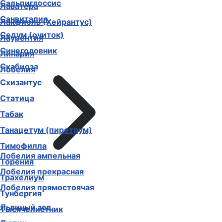
Сальпиглоссис
Лаватера
Санвиталия
Лакфиоль (Хейрантус)
Седум (очиток)
Лаурентия
Синеголовник
Линария
Скабиоза
Лобелия
Схизантус
Статица
Табак
Танацетум (пиретрум)
Тимофилла
Лобелия ампельная
Торения
Лобелия прекрасная
Трахелиум
Лобелия прямостоячая
Тунбергия
Львиный зев
Тысячелистник