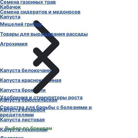
Семена газонных трав
Кабачок
Семена сидератов и медоносов
Капуста
Мицелий грибов
Товары для выращивания рассады
Агрохимия
Капуста белокочанная
Капуста краснокочанная
Капуста брокколи
Удобрения и стимуляторы роста
Капуста брюссельская
Средства для борьбы с болезнями и
Капуста кольраби
вредителями
Капуста листовая
Выбор по брендам
Капуста пекинская