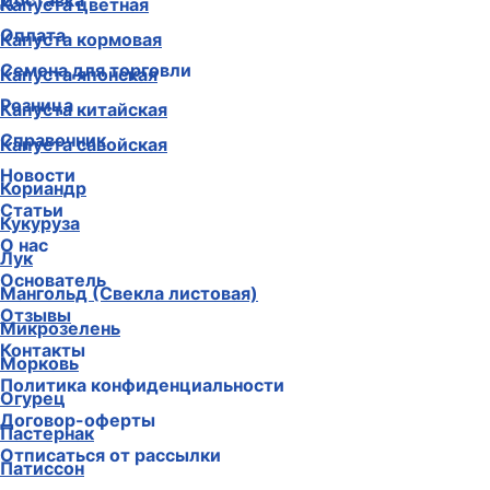
Доставка
Капуста цветная
Оплата
Капуста кормовая
Семена для торговли
Капуста японская
Розница
Капуста китайская
Справочник
Капуста савойская
Новости
Кориандр
Статьи
Кукуруза
О нас
Лук
Основатель
Мангольд (Свекла листовая)
Отзывы
Микрозелень
Контакты
Морковь
Политика конфиденциальности
Огурец
Договор-оферты
Пастернак
Отписаться от рассылки
Патиссон