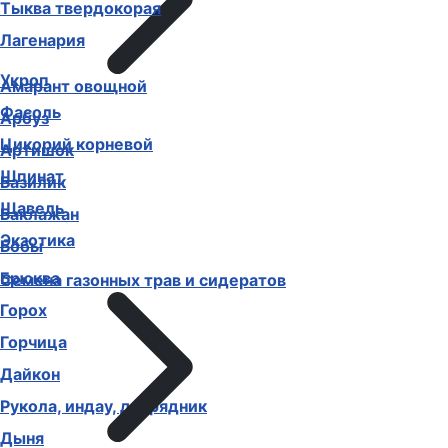
Тыква твердокорая
Лагенария
Укроп
Амарант овощной
Фасоль
Арбуз
Цикорий корневой
Артишок
Шпинат
Базилик
Щавель
Баклажан
Экзотика
Бобы
Брюква
Семена газонных трав и сидератов
Горох
Горчица
Дайкон
Рукола, индау, двурядник
Дыня