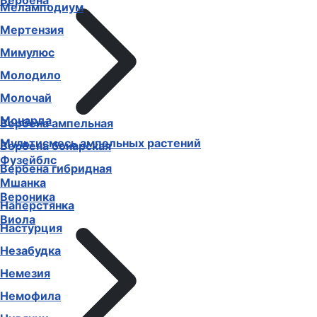
Вербена
Меламподиум
Мертензия
Мимулюс
Молодило
Молочай
Монарда
Вербена ампельная
Мультисмесь ампельных растений
Вербена бонарская
Фузейблс
Вербена гибридная
Мшанка
Вероника
Наперстянка
Виола
Настурция
Незабудка
Немезия
Немофила