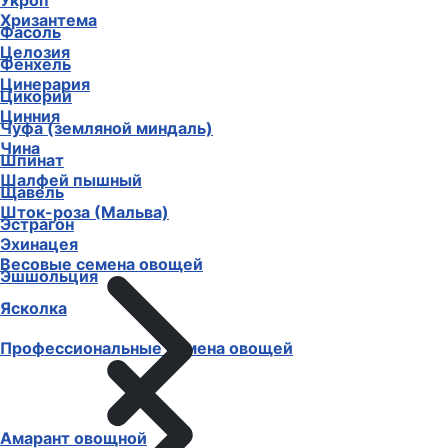
Укроп
Хризантема
Фасоль
Целозия
Фенхель
Цинерария
Цикорий
Цинния
Чуфа (земляной миндаль)
Чина
Шпинат
Шалфей пышный
Щавель
Шток-роза (Мальва)
Эстрагон
Эхинацея
Весовые семена овощей
Эшшольция
Ясколка
Профессиональные семена овощей
Амарант овощной