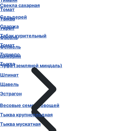
Тимьян
Свекла сахарная
Томат
Сельдерей
Тыква
Спаржа
Укроп
Табак курительный
Фасоль
Томат
Фенхель
Турнепс
Цикорий
Тыква
Чуфа (земляной миндаль)
Шпинат
Щавель
Эстрагон
Весовые семена овощей
Тыква крупноплодная
Тыква мускатная