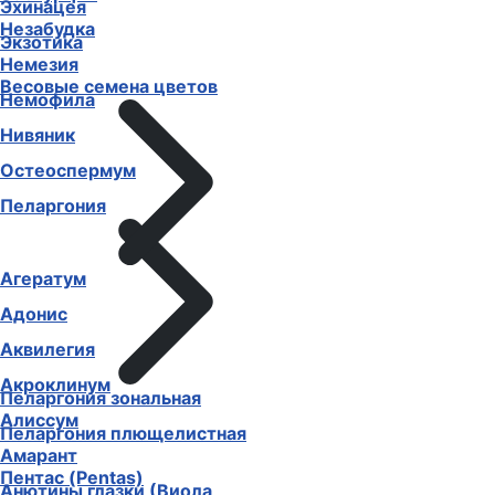
Эхинацея
Незабудка
Экзотика
Немезия
Весовые семена цветов
Немофила
Нивяник
Остеоспермум
Пеларгония
Агератум
Адонис
Аквилегия
Акроклинум
Пеларгония зональная
Алиссум
Пеларгония плющелистная
Амарант
Пентас (Pentas)
Анютины глазки (Виола