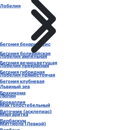
Лобелия
Бегония бенариенсис
Бегония боливийская
Лобелия ампельная
Бегония вечноцветущая
Лобелия прекрасная
Бегония гибридная
Лобелия прямостоячая
Бегония клубневая
Львиный зев
Брахикома
Люпин
Броваллия
Мак голостебельный
Ваточник (асклепиас)
Маргаритка
Вербаскум
Маттиола (Левкой)