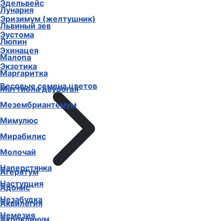
Эдельвейс
Лунария
Эризимум (желтушник)
Львиный зев
Эустома
Люпин
Эхинацея
Малопа
Экзотика
Маргаритка
Весовые семена цветов
Маттиола двурогая
Мезембриантемум
Мимулюс
Мирабилис
Молочай
Наперстянка
Агератум
Настурция
Адонис
Незабудка
Аквилегия
Немезия
Акроклинум