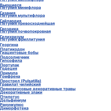
Вьющиеся
Петуния минифлора
Газания
Петуния мультифлора
Гайлардия
Петуния превосходнейшая
Гвоздика
Петуния почвопокровная
Гелихризум
Петуния фриллитуния
Георгина
Платикодон
Гиацинтовые бобы
Подсолнечник
Гипсофила
Портулак
Годеция
Примула
Гомфрена
Прострел (Pulsatilla)
Гравилат чилийский
Пряновкусовые декоративные травы
Декоративные злаки
Птилотус
Дельфиниум
Ранункулюс
Диморфотека