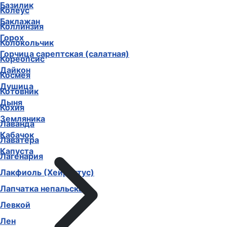
Базилик
Колеус
Баклажан
Коллинзия
Горох
Колокольчик
Горчица сарептская (салатная)
Кореопсис
Дайкон
Космея
Душица
Котовник
Дыня
Кохия
Земляника
Лаванда
Кабачок
Лаватера
Капуста
Лагенария
Лакфиоль (Хейрантус)
Лапчатка непальская
Левкой
Лен