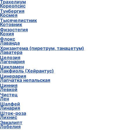
Трахелиум
Кореопсис
Тунбергия
Космея
Тысячелистник
Котовник
Физостегия
Кохия
Флокс
Лаванда
Хризантема (пиретрум, танацетум)
Лаватера
Целозия
Лагенария
Цикламен
Лакфиоль (Хейрантус)
Цинерария
Лапчатка непальская
Цинния
Левкой
Чистец
Лен
Шалфей
Линария
Шток-роза
Лихнис
Эвкалипт
Лобелия