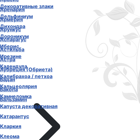
Декоративные злаки
Аренария
Дельфиниум
Армерия
Дихондра
Арункус
Дороникум
Аспарагус
Иберис
Астильба
Ирезине
Астра
Календула
Аубреция (Обриета)
Калибрахоа / петхоа
Бадан
Кальцеолярия
Бакопа
Камнеломка
Бальзамин
Капуста декоративная
Катарантус
Кларкия
Клеома