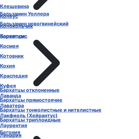
Клещевина
Бальзамин Уоллера
Колеус
Бальзамин новогвинейский
Колокольчик
Бархатцы
Кореопсис
Космея
Котовник
Кохия
Краспедия
Куфея
Бархатцы отклоненные
Лаванда
Бархатцы прямостоячие
Лаватера
Бархатцы тонколистные и нителистные
Лакфиоль (Хейрантус)
Бархатцы триплоидные
Лаурентия
Бегония
Линария