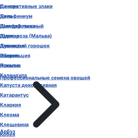
Декоративные злаки
Цинния
Дельфиниум
Чина
Диморфотека
Шалфей пышный
Дурман
Шток-роза (Мальва)
Душистый горошек
Эхинацея
Иберис
Эшшольция
Ипомея
Ясколка
Календула
Профессиональные семена овощей
Капуста декоративная
Катарантус
Кларкия
Клеома
Клещевина
Арбуз
Кобея