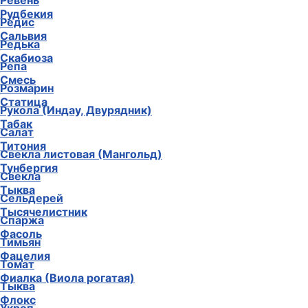
Ревень
Рудбекия
Редис
Сальвия
Редька
Скабиоза
Репа
Смесь
Розмарин
Статица
Рукола (Индау, Двурядник)
Табак
Салат
Титония
Свекла листовая (Мангольд)
Тунбергия
Свекла
Тыква
Сельдерей
Тысячелистник
Спаржа
Фасоль
Тимьян
Фацелия
Томат
Фиалка (Виола рогатая)
Тыква
Флокс