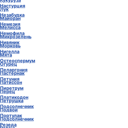
Кукуруза
Настурция
Лук
Незабудка
Майоран
Немезия
Мелисса
Немофила
Микрозелень
Нивяник
Морковь
Нигелла
Мята
Остеоспермум
Огурец
Пеларгония
Пастернак
Петуния
Патиссон
Пиретрум
Перец
Платикодон
Петрушка
Подсолнечник
Подвои
Портулак
Подсолнечник
Резеда