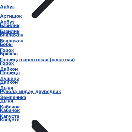
Арбуз
Артишок
Арбуз
Базилик
Базилик
Баклажан
Баклажан
Бобы
Горох
Брюква
Горчица сарептская (салатная)
Горох
Дайкон
Горчица
Душица
Дайкон
Дыня
Рукола, индау, двурядник
Земляника
Дыня
Кабачок
Кабачок
Капуста
Капуста