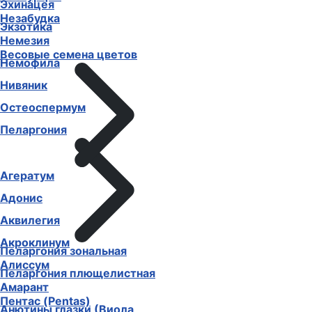
Эхинацея
Незабудка
Экзотика
Немезия
Весовые семена цветов
Немофила
Нивяник
Остеоспермум
Пеларгония
Агератум
Адонис
Аквилегия
Акроклинум
Пеларгония зональная
Алиссум
Пеларгония плющелистная
Амарант
Пентас (Pentas)
Анютины глазки (Виола