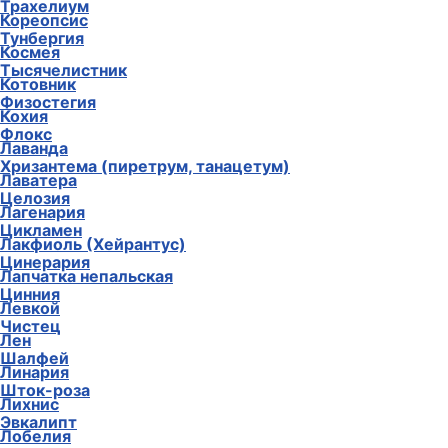
Трахелиум
Кореопсис
Тунбергия
Космея
Тысячелистник
Котовник
Физостегия
Кохия
Флокс
Лаванда
Хризантема (пиретрум, танацетум)
Лаватера
Целозия
Лагенария
Цикламен
Лакфиоль (Хейрантус)
Цинерария
Лапчатка непальская
Цинния
Левкой
Чистец
Лен
Шалфей
Линария
Шток-роза
Лихнис
Эвкалипт
Лобелия