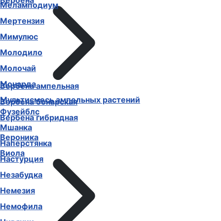
Вербена
Меламподиум
Мертензия
Мимулюс
Молодило
Молочай
Монарда
Вербена ампельная
Мультисмесь ампельных растений
Вербена бонарская
Фузейблс
Вербена гибридная
Мшанка
Вероника
Наперстянка
Виола
Настурция
Незабудка
Немезия
Немофила