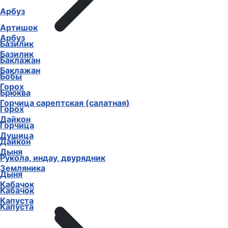
Арбуз
Артишок
Арбуз
Базилик
Базилик
Баклажан
Баклажан
Бобы
Горох
Брюква
Горчица сарептская (салатная)
Горох
Дайкон
Горчица
Душица
Дайкон
Дыня
Рукола, индау, двурядник
Земляника
Дыня
Кабачок
Кабачок
Капуста
Капуста