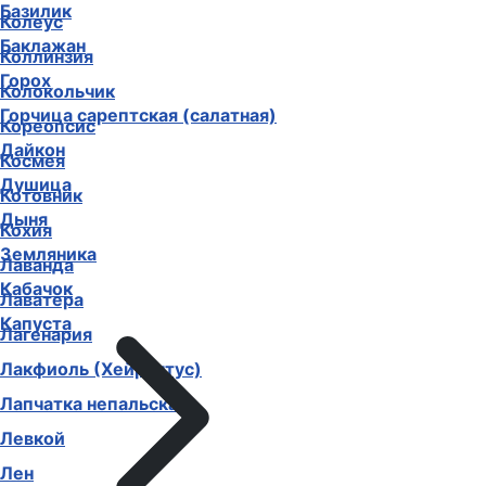
Базилик
Колеус
Баклажан
Коллинзия
Горох
Колокольчик
Горчица сарептская (салатная)
Кореопсис
Дайкон
Космея
Душица
Котовник
Дыня
Кохия
Земляника
Лаванда
Кабачок
Лаватера
Капуста
Лагенария
Лакфиоль (Хейрантус)
Лапчатка непальская
Левкой
Лен