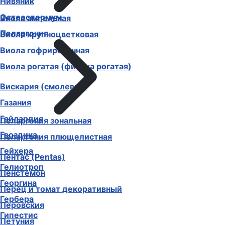
Нивяник
Остеоспермум
Виола ампельная
Пеларгония
Виола крупноцветковая
Виола гофрированная
Виола рогатая (фиалка рогатая)
Вискария (смолевка)
Газания
Гайлардия
Пеларгония зональная
Гвоздика
Пеларгония плющелистная
Гейхера
Пентас (Pentas)
Гелиотроп
Пенстемон
Георгина
Перец и томат декоративный
Гербера
Перовския
Гипестис
Петуния