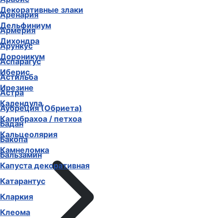
Декоративные злаки
Аренария
Дельфиниум
Армерия
Дихондра
Арункус
Дороникум
Аспарагус
Иберис
Астильба
Ирезине
Астра
Календула
Аубреция (Обриета)
Калибрахоа / петхоа
Бадан
Кальцеолярия
Бакопа
Камнеломка
Бальзамин
Капуста декоративная
Катарантус
Кларкия
Клеома