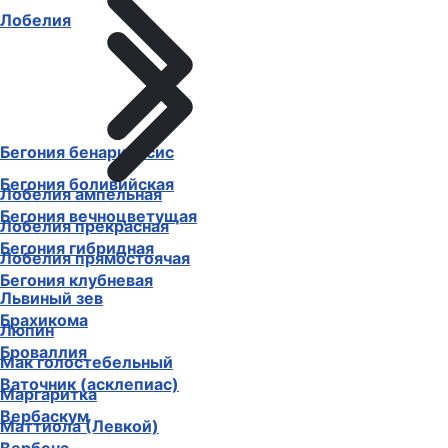
Лобелия
Бегония бенариенсис
Бегония боливийская
Лобелия ампельная
Бегония вечноцветущая
Лобелия прекрасная
Бегония гибридная
Лобелия прямостоячая
Бегония клубневая
Львиный зев
Брахикома
Люпин
Броваллия
Мак голостебельный
Ваточник (асклепиас)
Маргаритка
Вербаскум
Маттиола (Левкой)