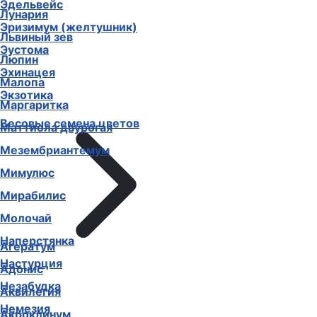
Эдельвейс
Лунария
Эризимум (желтушник)
Львиный зев
Эустома
Люпин
Эхинацея
Малопа
Экзотика
Маргаритка
Весовые семена цветов
Маттиола двурогая
Мезембриантемум
Мимулюс
Мирабилис
Молочай
Наперстянка
Агератум
Настурция
Адонис
Незабудка
Аквилегия
Немезия
Акроклинум