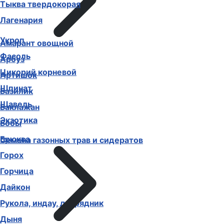
Тыква твердокорая
Лагенария
Укроп
Амарант овощной
Фасоль
Арбуз
Цикорий корневой
Артишок
Шпинат
Базилик
Щавель
Баклажан
Экзотика
Бобы
Брюква
Семена газонных трав и сидератов
Горох
Горчица
Дайкон
Рукола, индау, двурядник
Дыня