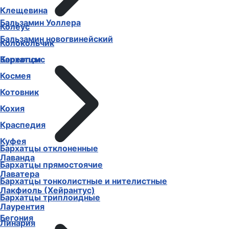
Клещевина
Бальзамин Уоллера
Колеус
Бальзамин новогвинейский
Колокольчик
Бархатцы
Кореопсис
Космея
Котовник
Кохия
Краспедия
Куфея
Бархатцы отклоненные
Лаванда
Бархатцы прямостоячие
Лаватера
Бархатцы тонколистные и нителистные
Лакфиоль (Хейрантус)
Бархатцы триплоидные
Лаурентия
Бегония
Линария