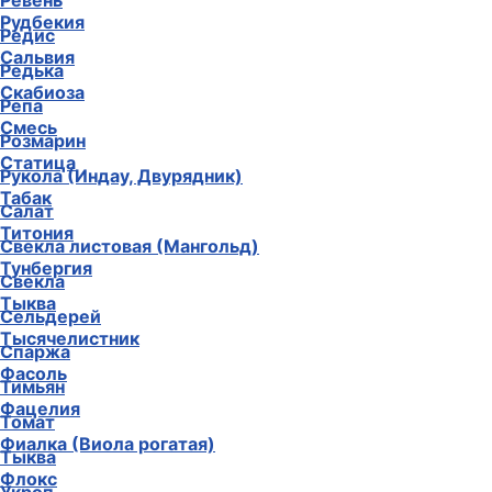
Ревень
Рудбекия
Редис
Сальвия
Редька
Скабиоза
Репа
Смесь
Розмарин
Статица
Рукола (Индау, Двурядник)
Табак
Салат
Титония
Свекла листовая (Мангольд)
Тунбергия
Свекла
Тыква
Сельдерей
Тысячелистник
Спаржа
Фасоль
Тимьян
Фацелия
Томат
Фиалка (Виола рогатая)
Тыква
Флокс