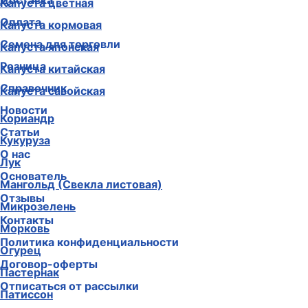
Доставка
Капуста цветная
Оплата
Капуста кормовая
Семена для торговли
Капуста японская
Розница
Капуста китайская
Справочник
Капуста савойская
Новости
Кориандр
Статьи
Кукуруза
О нас
Лук
Основатель
Мангольд (Свекла листовая)
Отзывы
Микрозелень
Контакты
Морковь
Политика конфиденциальности
Огурец
Договор-оферты
Пастернак
Отписаться от рассылки
Патиссон