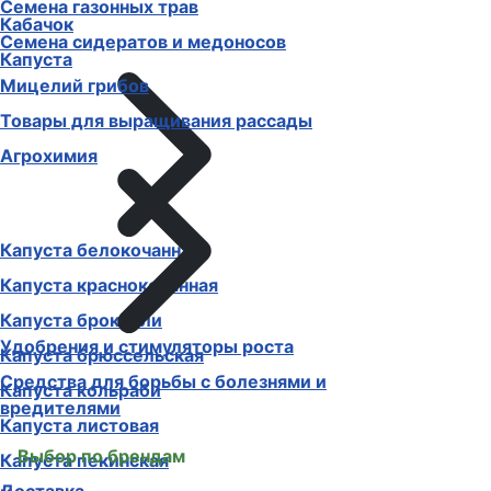
Семена газонных трав
Кабачок
Семена сидератов и медоносов
Капуста
Мицелий грибов
Товары для выращивания рассады
Агрохимия
Капуста белокочанная
Капуста краснокочанная
Капуста брокколи
Удобрения и стимуляторы роста
Капуста брюссельская
Средства для борьбы с болезнями и
Капуста кольраби
вредителями
Капуста листовая
Выбор по брендам
Капуста пекинская