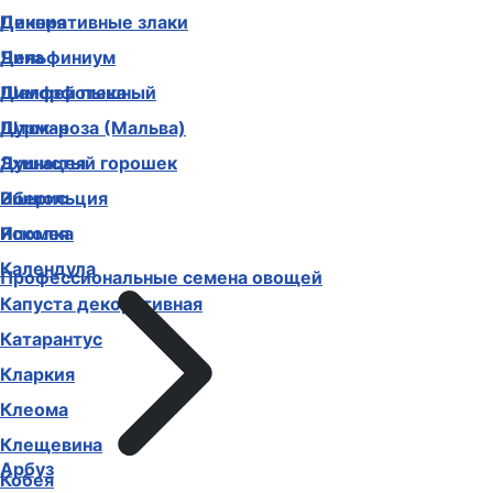
Декоративные злаки
Цинния
Дельфиниум
Чина
Диморфотека
Шалфей пышный
Дурман
Шток-роза (Мальва)
Душистый горошек
Эхинацея
Иберис
Эшшольция
Ипомея
Ясколка
Календула
Профессиональные семена овощей
Капуста декоративная
Катарантус
Кларкия
Клеома
Клещевина
Арбуз
Кобея