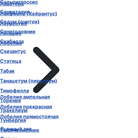
Сальпиглоссис
Лаватера
Санвиталия
Лакфиоль (Хейрантус)
Седум (очиток)
Лаурентия
Синеголовник
Линария
Скабиоза
Лобелия
Схизантус
Статица
Табак
Танацетум (пиретрум)
Тимофилла
Лобелия ампельная
Торения
Лобелия прекрасная
Трахелиум
Лобелия прямостоячая
Тунбергия
Львиный зев
Тысячелистник