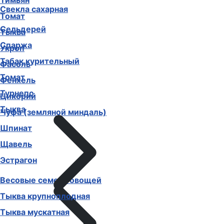
Тимьян
Свекла сахарная
Томат
Сельдерей
Тыква
Спаржа
Укроп
Табак курительный
Фасоль
Томат
Фенхель
Турнепс
Цикорий
Тыква
Чуфа (земляной миндаль)
Шпинат
Щавель
Эстрагон
Весовые семена овощей
Тыква крупноплодная
Тыква мускатная