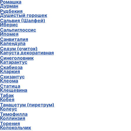
Ромашка
Дурман
Рудбекия
Душистый горошек
Сальвия (Шалфей)
Иберис
Сальпиглоссис
Ипомея
Санвиталия
Календула
Седум (очиток)
Капуста декоративная
Синеголовник
Катарантус
Скабиоза
Кларкия
Схизантус
Клеома
Статица
Клещевина
Табак
Кобея
Танацетум (пиретрум)
Колеус
Тимофилла
Коллинзия
Торения
Колокольчик