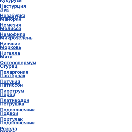
Кукуруза
Настурция
Лук
Незабудка
Майоран
Немезия
Мелисса
Немофила
Микрозелень
Нивяник
Морковь
Нигелла
Мята
Остеоспермум
Огурец
Пеларгония
Пастернак
Петуния
Патиссон
Пиретрум
Перец
Платикодон
Петрушка
Подсолнечник
Подвои
Портулак
Подсолнечник
Резеда