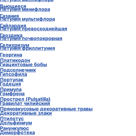
Вьющиеся
Петуния минифлора
Газания
Петуния мультифлора
Гайлардия
Петуния превосходнейшая
Гвоздика
Петуния почвопокровная
Гелихризум
Петуния фриллитуния
Георгина
Платикодон
Гиацинтовые бобы
Подсолнечник
Гипсофила
Портулак
Годеция
Примула
Гомфрена
Прострел (Pulsatilla)
Гравилат чилийский
Пряновкусовые декоративные травы
Декоративные злаки
Птилотус
Дельфиниум
Ранункулюс
Диморфотека