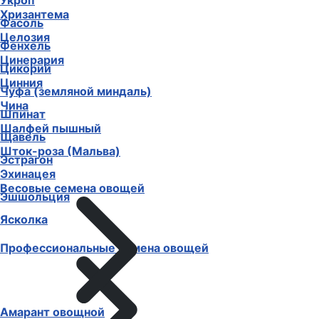
Укроп
Хризантема
Фасоль
Целозия
Фенхель
Цинерария
Цикорий
Цинния
Чуфа (земляной миндаль)
Чина
Шпинат
Шалфей пышный
Щавель
Шток-роза (Мальва)
Эстрагон
Эхинацея
Весовые семена овощей
Эшшольция
Ясколка
Профессиональные семена овощей
Амарант овощной