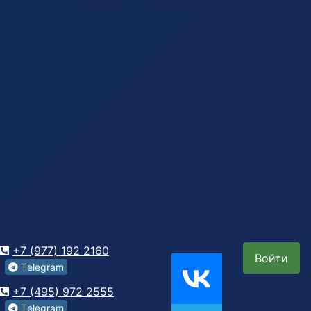
+7 (977) 192 2160
Войти
Tеlegrаm
+7 (495) 972 2555
Tеlegrаm