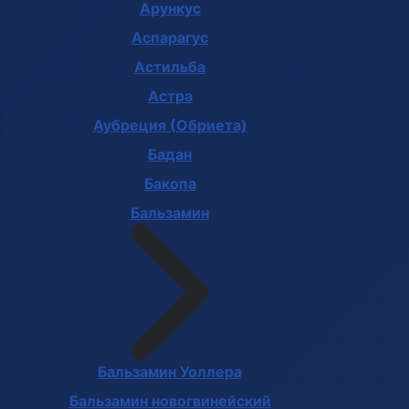
Арункус
Аспарагус
Астильба
Астра
Аубреция (Обриета)
Бадан
Бакопа
Бальзамин
Бальзамин Уоллера
Бальзамин новогвинейский