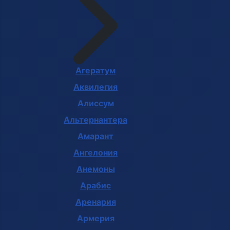
Агератум
Аквилегия
Алиссум
Альтернантера
Амарант
Ангелония
Анемоны
Арабис
Аренария
Армерия