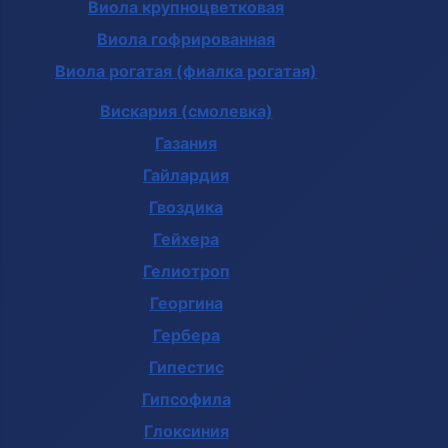
Виола крупноцветковая
Виола гофрированная
Виола рогатая (фиалка рогатая)
Вискария (смолевка)
Газания
Гайлардия
Гвоздика
Гейхера
Гелиотроп
Георгина
Гербера
Гипестис
Гипсофила
Глоксиния