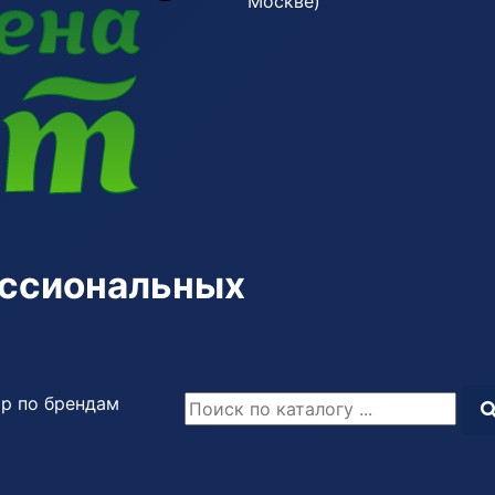
Москве)
ессиональных
р по брендам