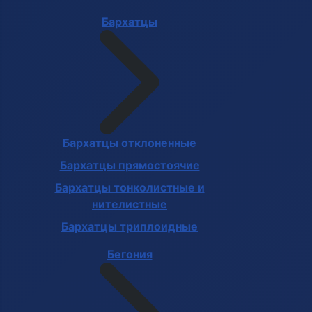
Бархатцы
Бархатцы отклоненные
Бархатцы прямостоячие
Бархатцы тонколистные и
нителистные
Бархатцы триплоидные
Бегония