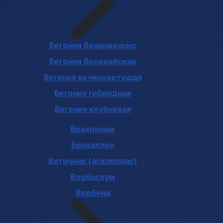
Бегония бенариенсис
Бегония боливийская
Бегония вечноцветущая
Бегония гибридная
Бегония клубневая
Брахикома
Броваллия
Ваточник (асклепиас)
Вербаскум
Вербена