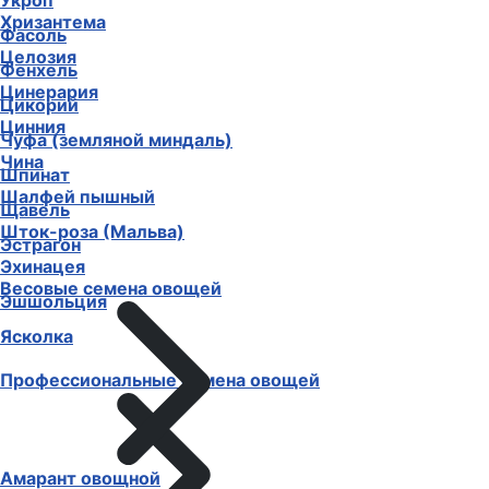
Укроп
Хризантема
Фасоль
Целозия
Фенхель
Цинерария
Цикорий
Цинния
Чуфа (земляной миндаль)
Чина
Шпинат
Шалфей пышный
Щавель
Шток-роза (Мальва)
Эстрагон
Эхинацея
Весовые семена овощей
Эшшольция
Ясколка
Профессиональные семена овощей
Амарант овощной