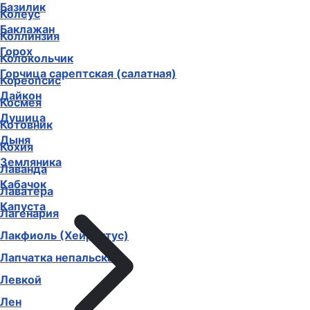
Базилик
Колеус
Баклажан
Коллинзия
Горох
Колокольчик
Горчица сарептская (салатная)
Кореопсис
Дайкон
Космея
Душица
Котовник
Дыня
Кохия
Земляника
Лаванда
Кабачок
Лаватера
Капуста
Лагенария
Лакфиоль (Хейрантус)
Лапчатка непальская
Левкой
Лен