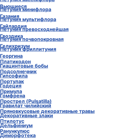
Вьющиеся
Петуния минифлора
Газания
Петуния мультифлора
Гайлардия
Петуния превосходнейшая
Гвоздика
Петуния почвопокровная
Гелихризум
Петуния фриллитуния
Георгина
Платикодон
Гиацинтовые бобы
Подсолнечник
Гипсофила
Портулак
Годеция
Примула
Гомфрена
Прострел (Pulsatilla)
Гравилат чилийский
Пряновкусовые декоративные травы
Декоративные злаки
Птилотус
Дельфиниум
Ранункулюс
Диморфотека