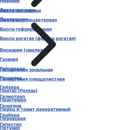
Нивяник
Остеоспермум
Виола ампельная
Пеларгония
Виола крупноцветковая
Виола гофрированная
Виола рогатая (фиалка рогатая)
Вискария (смолевка)
Газания
Гайлардия
Пеларгония зональная
Гвоздика
Пеларгония плющелистная
Гейхера
Пентас (Pentas)
Гелиотроп
Пенстемон
Георгина
Перец и томат декоративный
Гербера
Перовския
Гипестис
Петуния