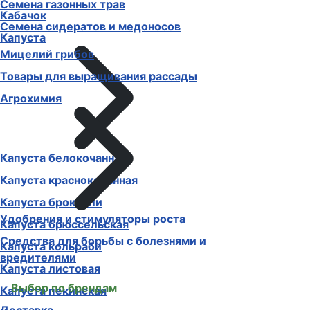
Семена газонных трав
Кабачок
Семена сидератов и медоносов
Капуста
Мицелий грибов
Товары для выращивания рассады
Агрохимия
Капуста белокочанная
Капуста краснокочанная
Капуста брокколи
Удобрения и стимуляторы роста
Капуста брюссельская
Средства для борьбы с болезнями и
Капуста кольраби
вредителями
Капуста листовая
Выбор по брендам
Капуста пекинская