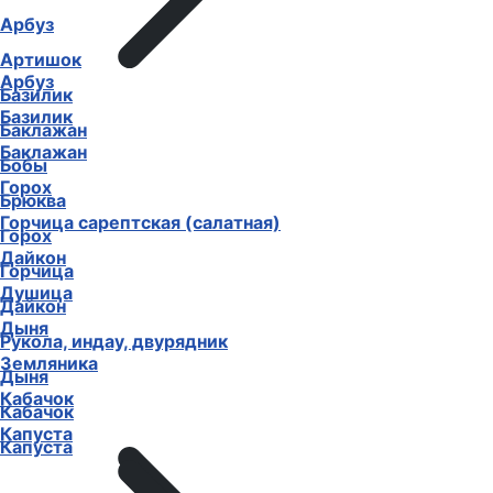
Арбуз
Артишок
Арбуз
Базилик
Базилик
Баклажан
Баклажан
Бобы
Горох
Брюква
Горчица сарептская (салатная)
Горох
Дайкон
Горчица
Душица
Дайкон
Дыня
Рукола, индау, двурядник
Земляника
Дыня
Кабачок
Кабачок
Капуста
Капуста