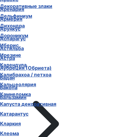
Декоративные злаки
Аренария
Дельфиниум
Армерия
Дихондра
Арункус
Дороникум
Аспарагус
Иберис
Астильба
Ирезине
Астра
Календула
Аубреция (Обриета)
Калибрахоа / петхоа
Бадан
Кальцеолярия
Бакопа
Камнеломка
Бальзамин
Капуста декоративная
Катарантус
Кларкия
Клеома