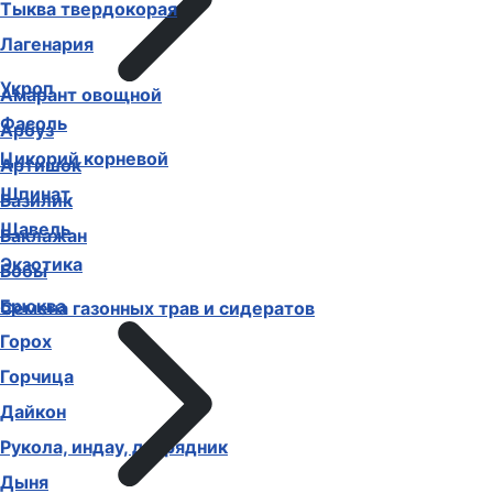
Тыква твердокорая
Лагенария
Укроп
Амарант овощной
Фасоль
Арбуз
Цикорий корневой
Артишок
Шпинат
Базилик
Щавель
Баклажан
Экзотика
Бобы
Брюква
Семена газонных трав и сидератов
Горох
Горчица
Дайкон
Рукола, индау, двурядник
Дыня