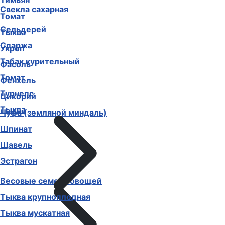
Тимьян
Свекла сахарная
Томат
Сельдерей
Тыква
Спаржа
Укроп
Табак курительный
Фасоль
Томат
Фенхель
Турнепс
Цикорий
Тыква
Чуфа (земляной миндаль)
Шпинат
Щавель
Эстрагон
Весовые семена овощей
Тыква крупноплодная
Тыква мускатная