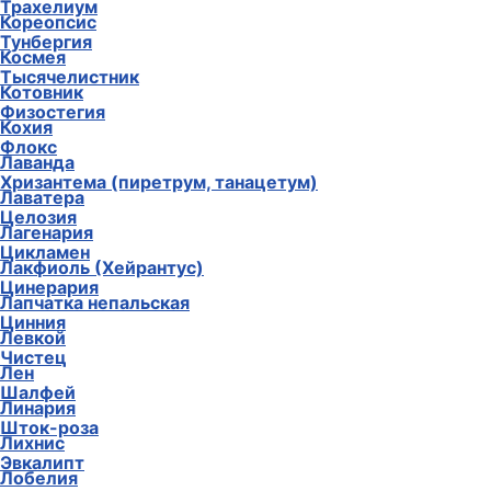
Трахелиум
Кореопсис
Тунбергия
Космея
Тысячелистник
Котовник
Физостегия
Кохия
Флокс
Лаванда
Хризантема (пиретрум, танацетум)
Лаватера
Целозия
Лагенария
Цикламен
Лакфиоль (Хейрантус)
Цинерария
Лапчатка непальская
Цинния
Левкой
Чистец
Лен
Шалфей
Линария
Шток-роза
Лихнис
Эвкалипт
Лобелия