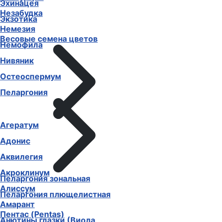
Эхинацея
Незабудка
Экзотика
Немезия
Весовые семена цветов
Немофила
Нивяник
Остеоспермум
Пеларгония
Агератум
Адонис
Аквилегия
Акроклинум
Пеларгония зональная
Алиссум
Пеларгония плющелистная
Амарант
Пентас (Pentas)
Анютины глазки (Виола