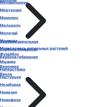
Вербена
Меламподиум
Мертензия
Мимулюс
Молодило
Молочай
Монарда
Вербена ампельная
Мультисмесь ампельных растений
Вербена бонарская
Фузейблс
Вербена гибридная
Мшанка
Вероника
Наперстянка
Виола
Настурция
Незабудка
Немезия
Немофила