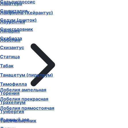
Сальпиглоссис
Лаватера
Санвиталия
Лакфиоль (Хейрантус)
Седум (очиток)
Лаурентия
Синеголовник
Линария
Скабиоза
Лобелия
Схизантус
Статица
Табак
Танацетум (пиретрум)
Тимофилла
Лобелия ампельная
Торения
Лобелия прекрасная
Трахелиум
Лобелия прямостоячая
Тунбергия
Львиный зев
Тысячелистник