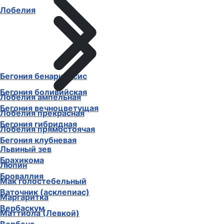
Лобелия
Бегония бенариенсис
Бегония боливийская
Лобелия ампельная
Бегония вечноцветущая
Лобелия прекрасная
Бегония гибридная
Лобелия прямостоячая
Бегония клубневая
Львиный зев
Брахикома
Люпин
Броваллия
Мак голостебельный
Ваточник (асклепиас)
Маргаритка
Вербаскум
Маттиола (Левкой)