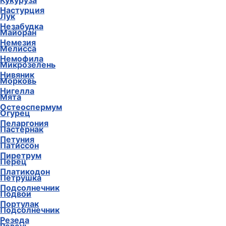
Кукуруза
Настурция
Лук
Незабудка
Майоран
Немезия
Мелисса
Немофила
Микрозелень
Нивяник
Морковь
Нигелла
Мята
Остеоспермум
Огурец
Пеларгония
Пастернак
Петуния
Патиссон
Пиретрум
Перец
Платикодон
Петрушка
Подсолнечник
Подвои
Портулак
Подсолнечник
Резеда