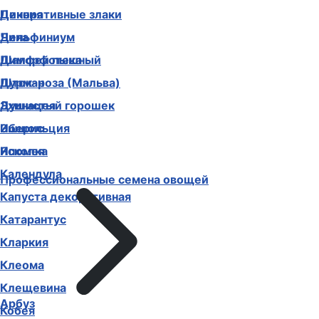
Декоративные злаки
Цинния
Дельфиниум
Чина
Диморфотека
Шалфей пышный
Дурман
Шток-роза (Мальва)
Душистый горошек
Эхинацея
Иберис
Эшшольция
Ипомея
Ясколка
Календула
Профессиональные семена овощей
Капуста декоративная
Катарантус
Кларкия
Клеома
Клещевина
Арбуз
Кобея