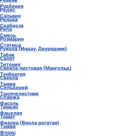
Ревень
Рудбекия
Редис
Сальвия
Редька
Скабиоза
Репа
Смесь
Розмарин
Статица
Рукола (Индау, Двурядник)
Табак
Салат
Титония
Свекла листовая (Мангольд)
Тунбергия
Свекла
Тыква
Сельдерей
Тысячелистник
Спаржа
Фасоль
Тимьян
Фацелия
Томат
Фиалка (Виола рогатая)
Тыква
Флокс