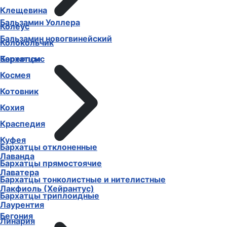
Клещевина
Бальзамин Уоллера
Колеус
Бальзамин новогвинейский
Колокольчик
Бархатцы
Кореопсис
Космея
Котовник
Кохия
Краспедия
Куфея
Бархатцы отклоненные
Лаванда
Бархатцы прямостоячие
Лаватера
Бархатцы тонколистные и нителистные
Лакфиоль (Хейрантус)
Бархатцы триплоидные
Лаурентия
Бегония
Линария