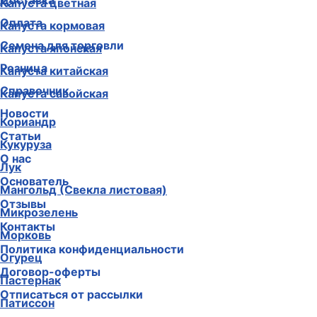
Доставка
Капуста цветная
Оплата
Капуста кормовая
Семена для торговли
Капуста японская
Розница
Капуста китайская
Справочник
Капуста савойская
Новости
Кориандр
Статьи
Кукуруза
О нас
Лук
Основатель
Мангольд (Свекла листовая)
Отзывы
Микрозелень
Контакты
Морковь
Политика конфиденциальности
Огурец
Договор-оферты
Пастернак
Отписаться от рассылки
Патиссон