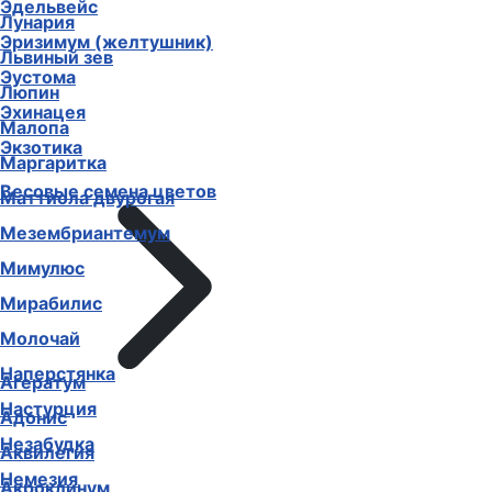
Эдельвейс
Лунария
Эризимум (желтушник)
Львиный зев
Эустома
Люпин
Эхинацея
Малопа
Экзотика
Маргаритка
Весовые семена цветов
Маттиола двурогая
Мезембриантемум
Мимулюс
Мирабилис
Молочай
Наперстянка
Агератум
Настурция
Адонис
Незабудка
Аквилегия
Немезия
Акроклинум