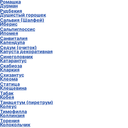
Ромашка
Дурман
Рудбекия
Душистый горошек
Сальвия (Шалфей)
Иберис
Сальпиглоссис
Ипомея
Санвиталия
Календула
Седум (очиток)
Капуста декоративная
Синеголовник
Катарантус
Скабиоза
Кларкия
Схизантус
Клеома
Статица
Клещевина
Табак
Кобея
Танацетум (пиретрум)
Колеус
Тимофилла
Коллинзия
Торения
Колокольчик