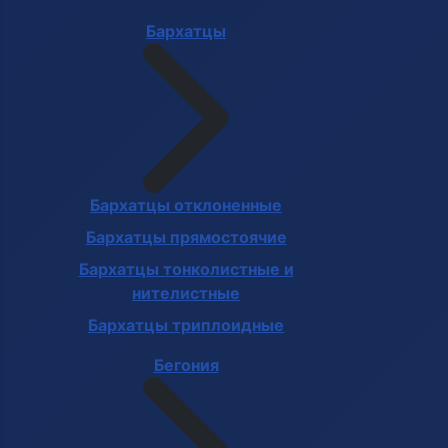
Бархатцы
Бархатцы отклоненные
Бархатцы прямостоячие
Бархатцы тонколистные и
нителистные
Бархатцы триплоидные
Бегония