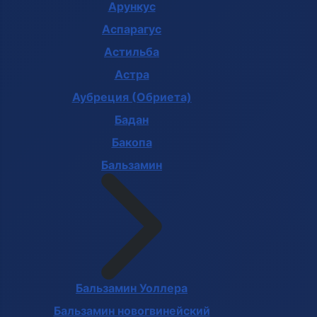
Арункус
Аспарагус
Астильба
Астра
Аубреция (Обриета)
Бадан
Бакопа
Бальзамин
Бальзамин Уоллера
Бальзамин новогвинейский