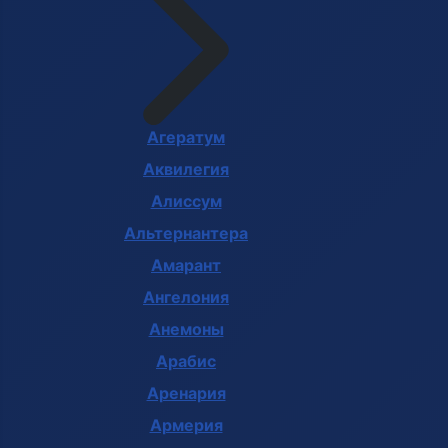
Агератум
Аквилегия
Алиссум
Альтернантера
Амарант
Ангелония
Анемоны
Арабис
Аренария
Армерия