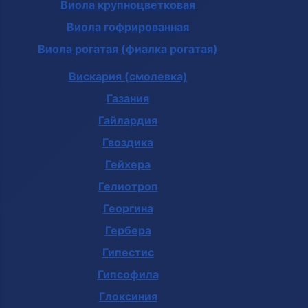
Виола крупноцветковая
Виола гофрированная
Виола рогатая (фиалка рогатая)
Вискария (смолевка)
Газания
Гайлардия
Гвоздика
Гейхера
Гелиотроп
Георгина
Гербера
Гипестис
Гипсофила
Глоксиния