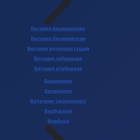
Бегония бенариенсис
Бегония боливийская
Бегония вечноцветущая
Бегония гибридная
Бегония клубневая
Брахикома
Броваллия
Ваточник (асклепиас)
Вербаскум
Вербена