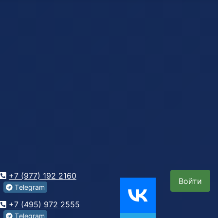
+7 (977) 192 2160
Войти
Tеlegrаm
+7 (495) 972 2555
Tеlegrаm