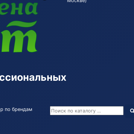
Москве)
ессиональных
р по брендам