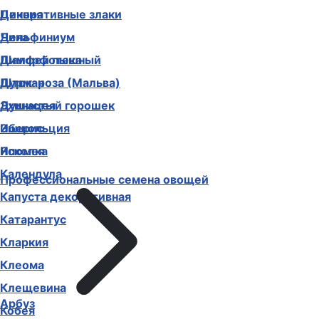
Декоративные злаки
Цинния
Дельфиниум
Чина
Диморфотека
Шалфей пышный
Дурман
Шток-роза (Мальва)
Душистый горошек
Эхинацея
Иберис
Эшшольция
Ипомея
Ясколка
Календула
Профессиональные семена овощей
Капуста декоративная
Катарантус
Кларкия
Клеома
Клещевина
Арбуз
Кобея