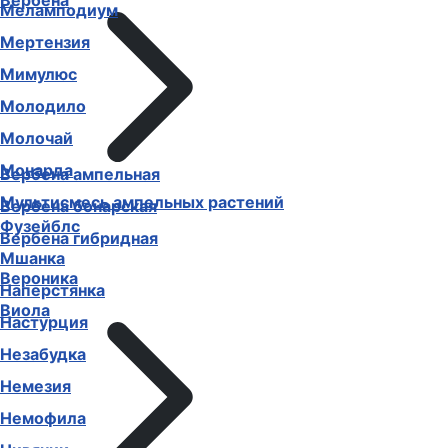
Вербена
Меламподиум
Мертензия
Мимулюс
Молодило
Молочай
Монарда
Вербена ампельная
Мультисмесь ампельных растений
Вербена бонарская
Фузейблс
Вербена гибридная
Мшанка
Вероника
Наперстянка
Виола
Настурция
Незабудка
Немезия
Немофила