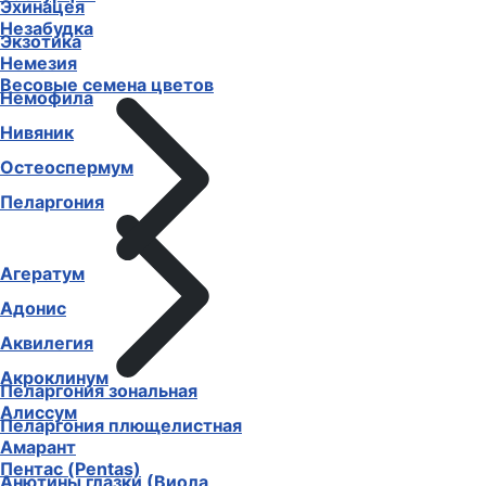
Эхинацея
Незабудка
Экзотика
Немезия
Весовые семена цветов
Немофила
Нивяник
Остеоспермум
Пеларгония
Агератум
Адонис
Аквилегия
Акроклинум
Пеларгония зональная
Алиссум
Пеларгония плющелистная
Амарант
Пентас (Pentas)
Анютины глазки (Виола