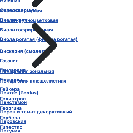
Нивяник
Остеоспермум
Виола ампельная
Пеларгония
Виола крупноцветковая
Виола гофрированная
Виола рогатая (фиалка рогатая)
Вискария (смолевка)
Газания
Гайлардия
Пеларгония зональная
Гвоздика
Пеларгония плющелистная
Гейхера
Пентас (Pentas)
Гелиотроп
Пенстемон
Георгина
Перец и томат декоративный
Гербера
Перовския
Гипестис
Петуния