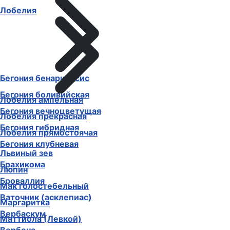
Лобелия
Бегония бенариенсис
Бегония боливийская
Лобелия ампельная
Бегония вечноцветущая
Лобелия прекрасная
Бегония гибридная
Лобелия прямостоячая
Бегония клубневая
Львиный зев
Брахикома
Люпин
Броваллия
Мак голостебельный
Ваточник (асклепиас)
Маргаритка
Вербаскум
Маттиола (Левкой)