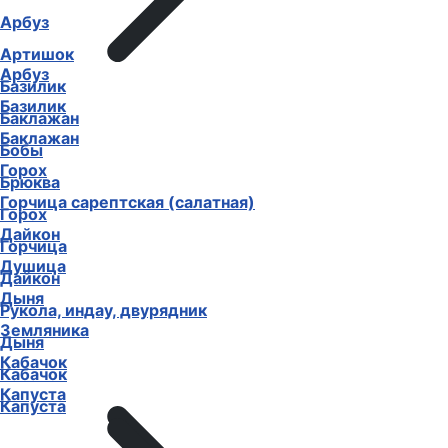
Арбуз
Артишок
Арбуз
Базилик
Базилик
Баклажан
Баклажан
Бобы
Горох
Брюква
Горчица сарептская (салатная)
Горох
Дайкон
Горчица
Душица
Дайкон
Дыня
Рукола, индау, двурядник
Земляника
Дыня
Кабачок
Кабачок
Капуста
Капуста