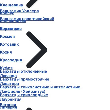
Клещевина
Бальзамин Уоллера
Колеус
Бальзамин новогвинейский
Колокольчик
Бархатцы
Кореопсис
Космея
Котовник
Кохия
Краспедия
Куфея
Бархатцы отклоненные
Лаванда
Бархатцы прямостоячие
Лаватера
Бархатцы тонколистные и нителистные
Лакфиоль (Хейрантус)
Бархатцы триплоидные
Лаурентия
Бегония
Линария