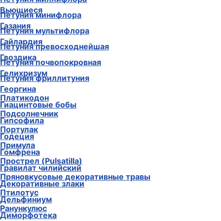
Вьющиеся
Петуния минифлора
Газания
Петуния мультифлора
Гайлардия
Петуния превосходнейшая
Гвоздика
Петуния почвопокровная
Гелихризум
Петуния фриллитуния
Георгина
Платикодон
Гиацинтовые бобы
Подсолнечник
Гипсофила
Портулак
Годеция
Примула
Гомфрена
Прострел (Pulsatilla)
Гравилат чилийский
Пряновкусовые декоративные травы
Декоративные злаки
Птилотус
Дельфиниум
Ранункулюс
Диморфотека