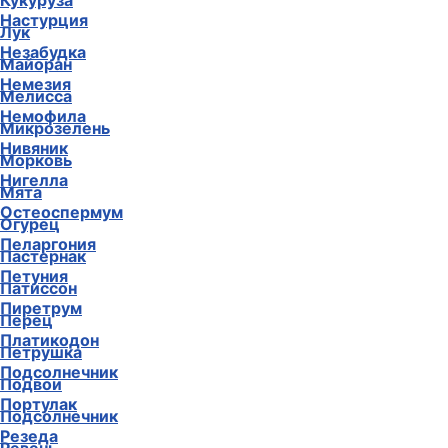
Кукуруза
Настурция
Лук
Незабудка
Майоран
Немезия
Мелисса
Немофила
Микрозелень
Нивяник
Морковь
Нигелла
Мята
Остеоспермум
Огурец
Пеларгония
Пастернак
Петуния
Патиссон
Пиретрум
Перец
Платикодон
Петрушка
Подсолнечник
Подвои
Портулак
Подсолнечник
Резеда