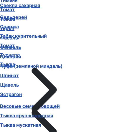
Тимьян
Свекла сахарная
Томат
Сельдерей
Тыква
Спаржа
Укроп
Табак курительный
Фасоль
Томат
Фенхель
Турнепс
Цикорий
Тыква
Чуфа (земляной миндаль)
Шпинат
Щавель
Эстрагон
Весовые семена овощей
Тыква крупноплодная
Тыква мускатная