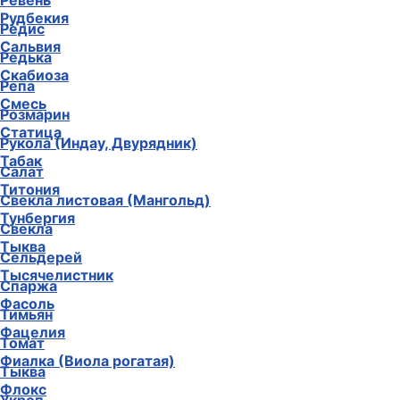
Ревень
Рудбекия
Редис
Сальвия
Редька
Скабиоза
Репа
Смесь
Розмарин
Статица
Рукола (Индау, Двурядник)
Табак
Салат
Титония
Свекла листовая (Мангольд)
Тунбергия
Свекла
Тыква
Сельдерей
Тысячелистник
Спаржа
Фасоль
Тимьян
Фацелия
Томат
Фиалка (Виола рогатая)
Тыква
Флокс