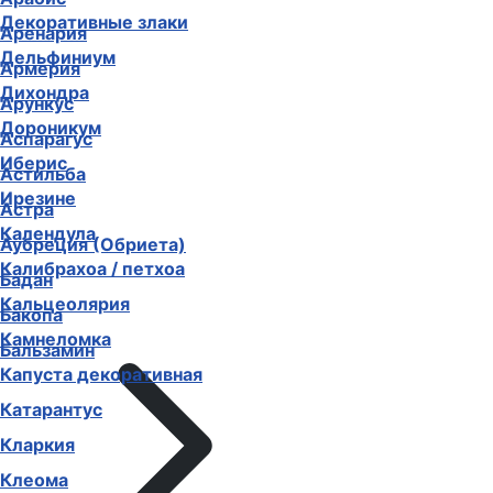
Декоративные злаки
Аренария
Дельфиниум
Армерия
Дихондра
Арункус
Дороникум
Аспарагус
Иберис
Астильба
Ирезине
Астра
Календула
Аубреция (Обриета)
Калибрахоа / петхоа
Бадан
Кальцеолярия
Бакопа
Камнеломка
Бальзамин
Капуста декоративная
Катарантус
Кларкия
Клеома