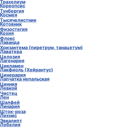
Трахелиум
Кореопсис
Тунбергия
Космея
Тысячелистник
Котовник
Физостегия
Кохия
Флокс
Лаванда
Хризантема (пиретрум, танацетум)
Лаватера
Целозия
Лагенария
Цикламен
Лакфиоль (Хейрантус)
Цинерария
Лапчатка непальская
Цинния
Левкой
Чистец
Лен
Шалфей
Линария
Шток-роза
Лихнис
Эвкалипт
Лобелия