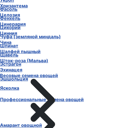
Укроп
Хризантема
Фасоль
Целозия
Фенхель
Цинерария
Цикорий
Цинния
Чуфа (земляной миндаль)
Чина
Шпинат
Шалфей пышный
Щавель
Шток-роза (Мальва)
Эстрагон
Эхинацея
Весовые семена овощей
Эшшольция
Ясколка
Профессиональные семена овощей
Амарант овощной