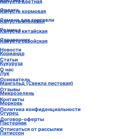
Доставка
Капуста цветная
Оплата
Капуста кормовая
Семена для торговли
Капуста японская
Розница
Капуста китайская
Справочник
Капуста савойская
Новости
Кориандр
Статьи
Кукуруза
О нас
Лук
Основатель
Мангольд (Свекла листовая)
Отзывы
Микрозелень
Контакты
Морковь
Политика конфиденциальности
Огурец
Договор-оферты
Пастернак
Отписаться от рассылки
Патиссон