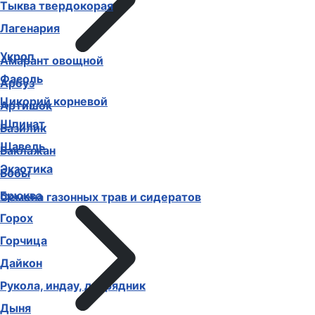
Тыква твердокорая
Лагенария
Укроп
Амарант овощной
Фасоль
Арбуз
Цикорий корневой
Артишок
Шпинат
Базилик
Щавель
Баклажан
Экзотика
Бобы
Брюква
Семена газонных трав и сидератов
Горох
Горчица
Дайкон
Рукола, индау, двурядник
Дыня