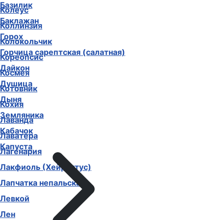
Базилик
Колеус
Баклажан
Коллинзия
Горох
Колокольчик
Горчица сарептская (салатная)
Кореопсис
Дайкон
Космея
Душица
Котовник
Дыня
Кохия
Земляника
Лаванда
Кабачок
Лаватера
Капуста
Лагенария
Лакфиоль (Хейрантус)
Лапчатка непальская
Левкой
Лен