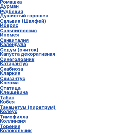
Ромашка
Дурман
Рудбекия
Душистый горошек
Сальвия (Шалфей)
Иберис
Сальпиглоссис
Ипомея
Санвиталия
Календула
Седум (очиток)
Капуста декоративная
Синеголовник
Катарантус
Скабиоза
Кларкия
Схизантус
Клеома
Статица
Клещевина
Табак
Кобея
Танацетум (пиретрум)
Колеус
Тимофилла
Коллинзия
Торения
Колокольчик