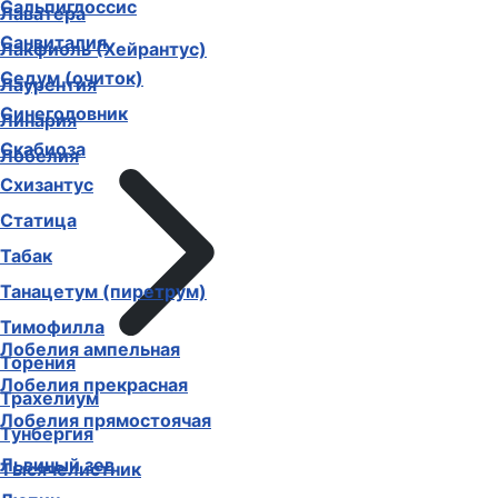
Сальпиглоссис
Лаватера
Санвиталия
Лакфиоль (Хейрантус)
Седум (очиток)
Лаурентия
Синеголовник
Линария
Скабиоза
Лобелия
Схизантус
Статица
Табак
Танацетум (пиретрум)
Тимофилла
Лобелия ампельная
Торения
Лобелия прекрасная
Трахелиум
Лобелия прямостоячая
Тунбергия
Львиный зев
Тысячелистник