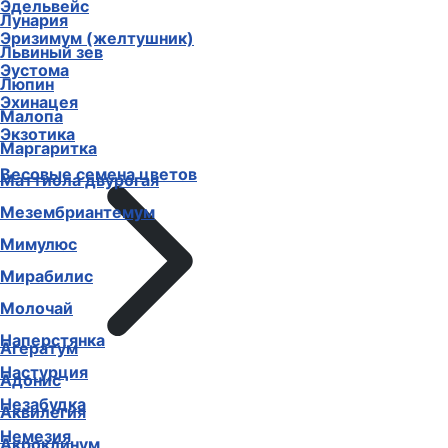
Эдельвейс
Лунария
Эризимум (желтушник)
Львиный зев
Эустома
Люпин
Эхинацея
Малопа
Экзотика
Маргаритка
Весовые семена цветов
Маттиола двурогая
Мезембриантемум
Мимулюс
Мирабилис
Молочай
Наперстянка
Агератум
Настурция
Адонис
Незабудка
Аквилегия
Немезия
Акроклинум