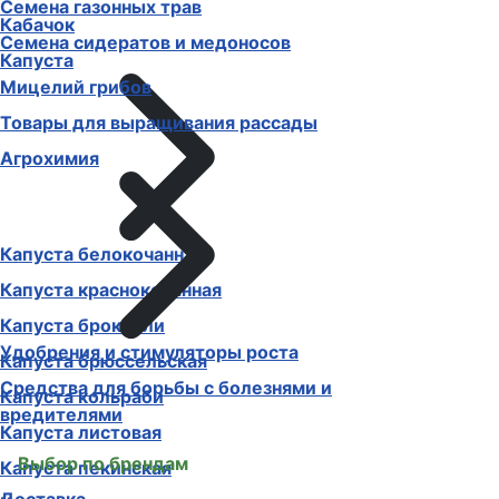
Семена газонных трав
Кабачок
Семена сидератов и медоносов
Капуста
Мицелий грибов
Товары для выращивания рассады
Агрохимия
Капуста белокочанная
Капуста краснокочанная
Капуста брокколи
Удобрения и стимуляторы роста
Капуста брюссельская
Средства для борьбы с болезнями и
Капуста кольраби
вредителями
Капуста листовая
Выбор по брендам
Капуста пекинская