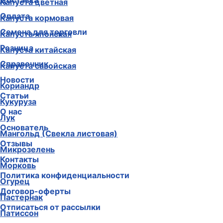
Доставка
Капуста цветная
Оплата
Капуста кормовая
Семена для торговли
Капуста японская
Розница
Капуста китайская
Справочник
Капуста савойская
Новости
Кориандр
Статьи
Кукуруза
О нас
Лук
Основатель
Мангольд (Свекла листовая)
Отзывы
Микрозелень
Контакты
Морковь
Политика конфиденциальности
Огурец
Договор-оферты
Пастернак
Отписаться от рассылки
Патиссон