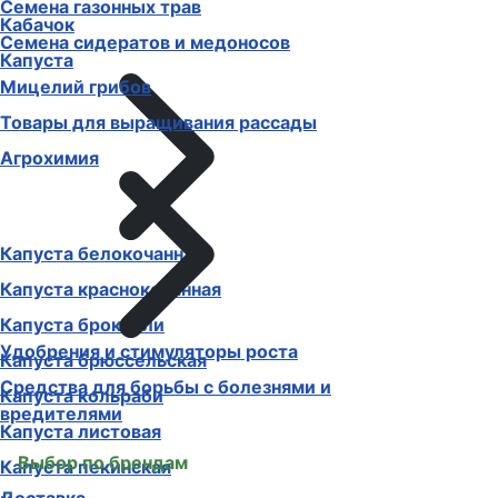
Семена газонных трав
Кабачок
Семена сидератов и медоносов
Капуста
Мицелий грибов
Товары для выращивания рассады
Агрохимия
Капуста белокочанная
Капуста краснокочанная
Капуста брокколи
Удобрения и стимуляторы роста
Капуста брюссельская
Средства для борьбы с болезнями и
Капуста кольраби
вредителями
Капуста листовая
Выбор по брендам
Капуста пекинская