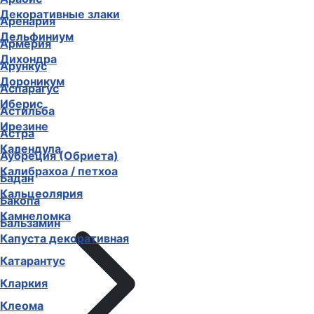
Декоративные злаки
Аренария
Дельфиниум
Армерия
Дихондра
Арункус
Дороникум
Аспарагус
Иберис
Астильба
Ирезине
Астра
Календула
Аубреция (Обриета)
Калибрахоа / петхоа
Бадан
Кальцеолярия
Бакопа
Камнеломка
Бальзамин
Капуста декоративная
Катарантус
Кларкия
Клеома