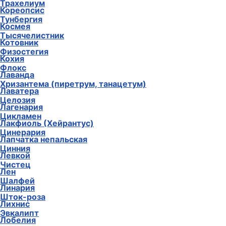
Трахелиум
Кореопсис
Тунбергия
Космея
Тысячелистник
Котовник
Физостегия
Кохия
Флокс
Лаванда
Хризантема (пиретрум, танацетум)
Лаватера
Целозия
Лагенария
Цикламен
Лакфиоль (Хейрантус)
Цинерария
Лапчатка непальская
Цинния
Левкой
Чистец
Лен
Шалфей
Линария
Шток-роза
Лихнис
Эвкалипт
Лобелия