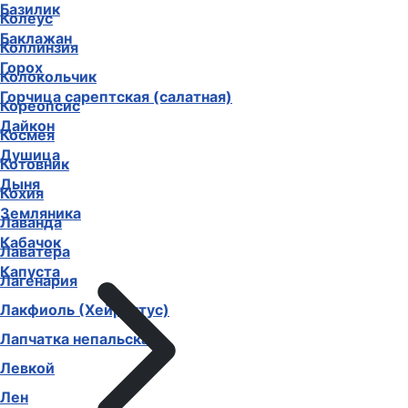
Базилик
Колеус
Баклажан
Коллинзия
Горох
Колокольчик
Горчица сарептская (салатная)
Кореопсис
Дайкон
Космея
Душица
Котовник
Дыня
Кохия
Земляника
Лаванда
Кабачок
Лаватера
Капуста
Лагенария
Лакфиоль (Хейрантус)
Лапчатка непальская
Левкой
Лен