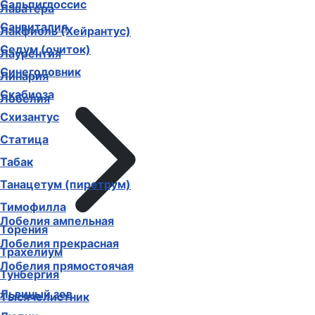
Сальпиглоссис
Лаватера
Санвиталия
Лакфиоль (Хейрантус)
Седум (очиток)
Лаурентия
Синеголовник
Линария
Скабиоза
Лобелия
Схизантус
Статица
Табак
Танацетум (пиретрум)
Тимофилла
Лобелия ампельная
Торения
Лобелия прекрасная
Трахелиум
Лобелия прямостоячая
Тунбергия
Львиный зев
Тысячелистник