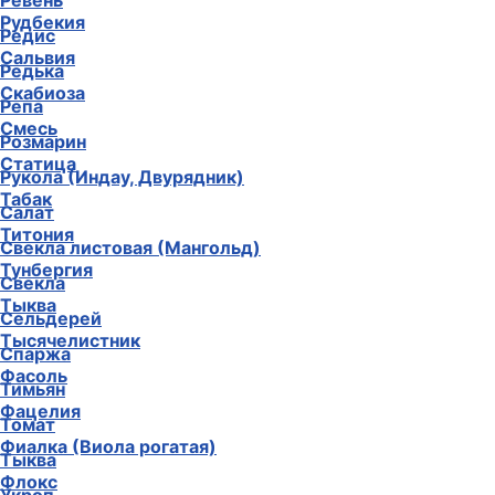
Ревень
Рудбекия
Редис
Сальвия
Редька
Скабиоза
Репа
Смесь
Розмарин
Статица
Рукола (Индау, Двурядник)
Табак
Салат
Титония
Свекла листовая (Мангольд)
Тунбергия
Свекла
Тыква
Сельдерей
Тысячелистник
Спаржа
Фасоль
Тимьян
Фацелия
Томат
Фиалка (Виола рогатая)
Тыква
Флокс