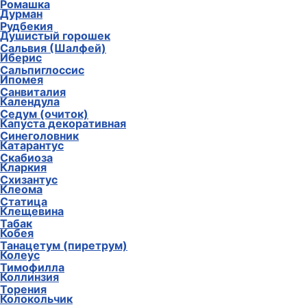
Ромашка
Дурман
Рудбекия
Душистый горошек
Сальвия (Шалфей)
Иберис
Сальпиглоссис
Ипомея
Санвиталия
Календула
Седум (очиток)
Капуста декоративная
Синеголовник
Катарантус
Скабиоза
Кларкия
Схизантус
Клеома
Статица
Клещевина
Табак
Кобея
Танацетум (пиретрум)
Колеус
Тимофилла
Коллинзия
Торения
Колокольчик