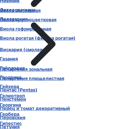
Нивяник
Остеоспермум
Виола ампельная
Пеларгония
Виола крупноцветковая
Виола гофрированная
Виола рогатая (фиалка рогатая)
Вискария (смолевка)
Газания
Гайлардия
Пеларгония зональная
Гвоздика
Пеларгония плющелистная
Гейхера
Пентас (Pentas)
Гелиотроп
Пенстемон
Георгина
Перец и томат декоративный
Гербера
Перовския
Гипестис
Петуния