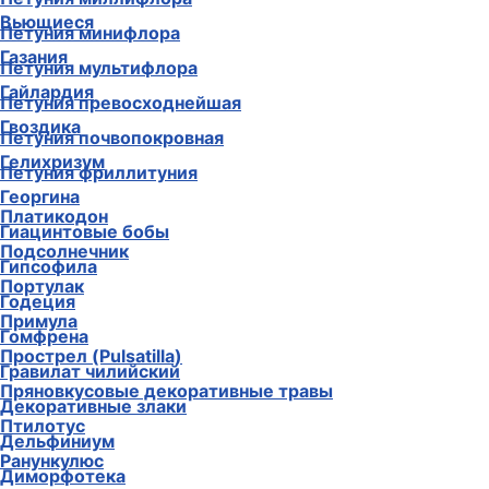
Вьющиеся
Петуния минифлора
Газания
Петуния мультифлора
Гайлардия
Петуния превосходнейшая
Гвоздика
Петуния почвопокровная
Гелихризум
Петуния фриллитуния
Георгина
Платикодон
Гиацинтовые бобы
Подсолнечник
Гипсофила
Портулак
Годеция
Примула
Гомфрена
Прострел (Pulsatilla)
Гравилат чилийский
Пряновкусовые декоративные травы
Декоративные злаки
Птилотус
Дельфиниум
Ранункулюс
Диморфотека