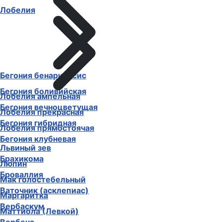
Лобелия
Бегония бенариенсис
Бегония боливийская
Лобелия ампельная
Бегония вечноцветущая
Лобелия прекрасная
Бегония гибридная
Лобелия прямостоячая
Бегония клубневая
Львиный зев
Брахикома
Люпин
Броваллия
Мак голостебельный
Ваточник (асклепиас)
Маргаритка
Вербаскум
Маттиола (Левкой)