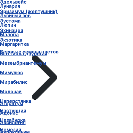
Эдельвейс
Лунария
Эризимум (желтушник)
Львиный зев
Эустома
Люпин
Эхинацея
Малопа
Экзотика
Маргаритка
Весовые семена цветов
Маттиола двурогая
Мезембриантемум
Мимулюс
Мирабилис
Молочай
Наперстянка
Агератум
Настурция
Адонис
Незабудка
Аквилегия
Немезия
Акроклинум