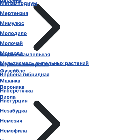
Вербена
Меламподиум
Мертензия
Мимулюс
Молодило
Молочай
Монарда
Вербена ампельная
Мультисмесь ампельных растений
Вербена бонарская
Фузейблс
Вербена гибридная
Мшанка
Вероника
Наперстянка
Виола
Настурция
Незабудка
Немезия
Немофила