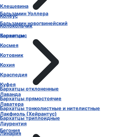
Клещевина
Бальзамин Уоллера
Колеус
Бальзамин новогвинейский
Колокольчик
Бархатцы
Кореопсис
Космея
Котовник
Кохия
Краспедия
Куфея
Бархатцы отклоненные
Лаванда
Бархатцы прямостоячие
Лаватера
Бархатцы тонколистные и нителистные
Лакфиоль (Хейрантус)
Бархатцы триплоидные
Лаурентия
Бегония
Линария