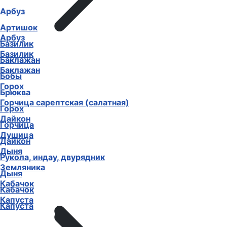
Арбуз
Артишок
Арбуз
Базилик
Базилик
Баклажан
Баклажан
Бобы
Горох
Брюква
Горчица сарептская (салатная)
Горох
Дайкон
Горчица
Душица
Дайкон
Дыня
Рукола, индау, двурядник
Земляника
Дыня
Кабачок
Кабачок
Капуста
Капуста