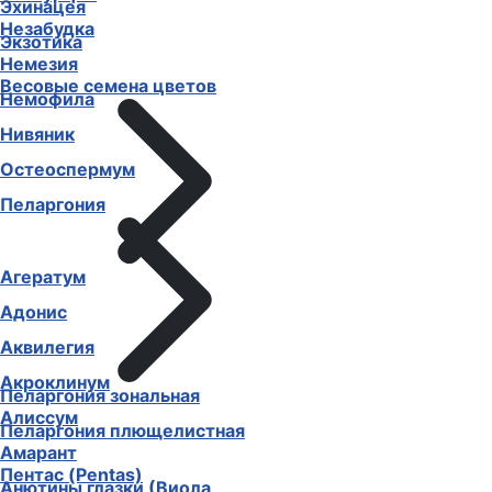
Эхинацея
Незабудка
Экзотика
Немезия
Весовые семена цветов
Немофила
Нивяник
Остеоспермум
Пеларгония
Агератум
Адонис
Аквилегия
Акроклинум
Пеларгония зональная
Алиссум
Пеларгония плющелистная
Амарант
Пентас (Pentas)
Анютины глазки (Виола