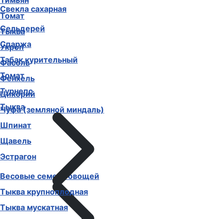
Тимьян
Свекла сахарная
Томат
Сельдерей
Тыква
Спаржа
Укроп
Табак курительный
Фасоль
Томат
Фенхель
Турнепс
Цикорий
Тыква
Чуфа (земляной миндаль)
Шпинат
Щавель
Эстрагон
Весовые семена овощей
Тыква крупноплодная
Тыква мускатная