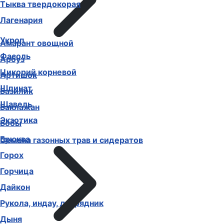
Тыква твердокорая
Лагенария
Укроп
Амарант овощной
Фасоль
Арбуз
Цикорий корневой
Артишок
Шпинат
Базилик
Щавель
Баклажан
Экзотика
Бобы
Брюква
Семена газонных трав и сидератов
Горох
Горчица
Дайкон
Рукола, индау, двурядник
Дыня