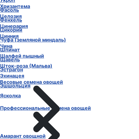
Укроп
Хризантема
Фасоль
Целозия
Фенхель
Цинерария
Цикорий
Цинния
Чуфа (земляной миндаль)
Чина
Шпинат
Шалфей пышный
Щавель
Шток-роза (Мальва)
Эстрагон
Эхинацея
Весовые семена овощей
Эшшольция
Ясколка
Профессиональные семена овощей
Амарант овощной