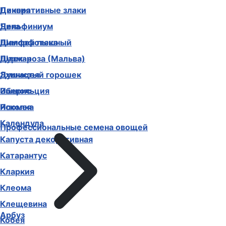
Декоративные злаки
Цинния
Дельфиниум
Чина
Диморфотека
Шалфей пышный
Дурман
Шток-роза (Мальва)
Душистый горошек
Эхинацея
Иберис
Эшшольция
Ипомея
Ясколка
Календула
Профессиональные семена овощей
Капуста декоративная
Катарантус
Кларкия
Клеома
Клещевина
Арбуз
Кобея