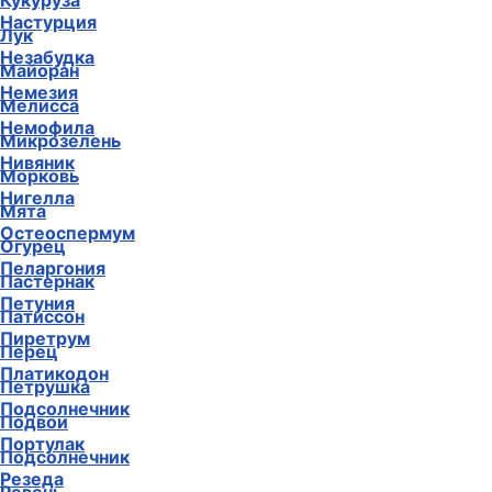
Кукуруза
Настурция
Лук
Незабудка
Майоран
Немезия
Мелисса
Немофила
Микрозелень
Нивяник
Морковь
Нигелла
Мята
Остеоспермум
Огурец
Пеларгония
Пастернак
Петуния
Патиссон
Пиретрум
Перец
Платикодон
Петрушка
Подсолнечник
Подвои
Портулак
Подсолнечник
Резеда